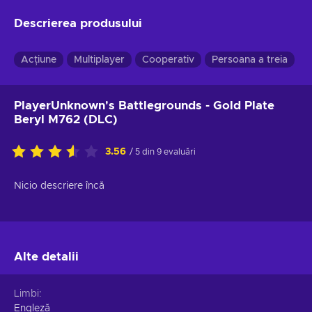
Descrierea produsului
Acțiune
Multiplayer
Cooperativ
Persoana a treia
P
PlayerUnknown's Battlegrounds - Gold Plate
Beryl M762 (DLC)
3.56
/ 5 din 9 evaluări
Nicio descriere încă
Alte detalii
Limbi
Engleză