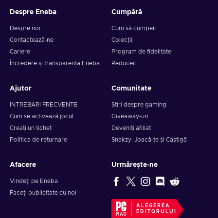
Despre Eneba
Cumpără
Despre noi
Cum să cumperi
Contactează-ne
Colecții
Cariere
Program de fidelitate
Încredere și transparență Eneba
Reduceri
Ajutor
Comunitate
INTREBARI FRECVENTE
Știri despre gaming
Cum se activează jocul
Giveaway-uri
Creați un tichet
Deveniți afiliat
Politica de returnare
Snakzy: Joacă-te și Câștigă
Afacere
Urmărește-ne
Vindeți pe Eneba
Faceți publicitate cu noi
ALEGEREA
EDITORULUI