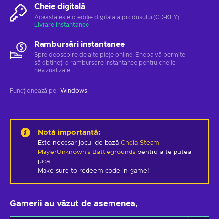
Cheie digitală
Aceasta este o ediție digitală a produsului (CD-KEY)
Livrare instantanee
Rambursări instantanee
Spre deosebire de alte piețe online, Eneba vă permite
să obțineți o rambursare instantanee pentru cheile
nevizualizate.
Funcționează pe
:
Windows
Notă importantă
:
Este necesar jocul de bază
Cheia Steam
PlayerUnknown's Battlegrounds
pentru a te putea
juca.
Make sure to redeem code in-game!
Gamerii au văzut de asemenea,