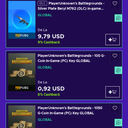
PlayerUnknown's Battlegrounds -
DLC
Silver Plate Beryl M762 (DLC) in-game
Key GLOBAL
GLOBAL
De La
9,79 USD
PUBG
9
%
Cashback
PlayerUnknown's Battlegrounds - 100 G-
Coin In-Game (PC) Key GLOBAL
GLOBAL
De La
0,92 USD
PUBG
6
%
Cashback
PlayerUnknown's Battlegrounds - 1050
G-Coin In-Game (PC) Key GLOBAL
GLOBAL