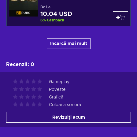
De La
10,04 USD
PUBG
6
%
Cashback
Încarcă mai mult
Recenzii
:
0
Gameplay
Poveste
Grafică
Coloana sonoră
Revizuiți acum