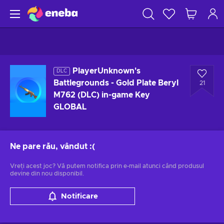
PlayerUnknown's
DLC
Battlegrounds - Gold Plate Beryl
21
M762 (DLC) in-game Key
GLOBAL
Ne pare rău, vândut
:(
Vreți acest joc? Vă putem notifica prin e-mail atunci când produsul
devine din nou disponibil.
Notificare