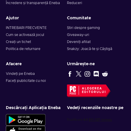
Încredere și transparență Eneba
Reduceri
Ajutor
Comunitate
INTREBARI FRECVENTE
Știri despre gaming
Cum se activează jocul
Giveaway-uri
Creați un tichet
Deveniți afiliat
Politica de returnare
Snakzy: Joacă-te și Câștigă
Afacere
Urmărește-ne
Vindeți pe Eneba
Faceți publicitate cu noi
ALEGEREA
EDITORULUI
Descărcați Aplicația Eneba
Vedeți recenziile noastre pe