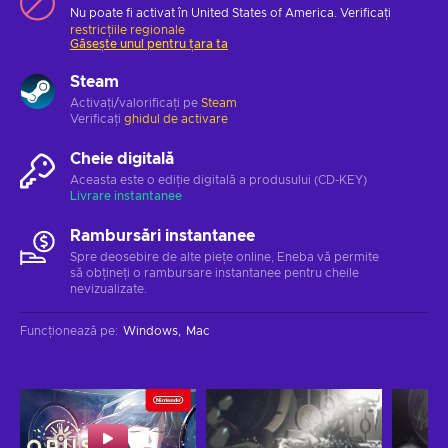
Nu poate fi activat în United States of America. Verificați
restricțiile regionale
Găsește unul pentru țara ta
Steam
Activați/valorificați pe
Steam
Verificați
ghidul de activare
Cheie digitală
Aceasta este o ediție digitală a produsului (CD-KEY)
Livrare instantanee
Rambursări instantanee
Spre deosebire de alte piețe online, Eneba vă permite
să obțineți o rambursare instantanee pentru cheile
nevizualizate.
Funcționează pe
:
Windows
Mac