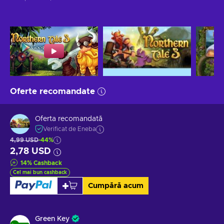
Oferte recomandate
Oferta recomandată
Verificat de Eneba
4,99 USD
-44%
2,78 USD
14
%
Cashback
Cel mai bun cashback
Cumpără acum
Green Key