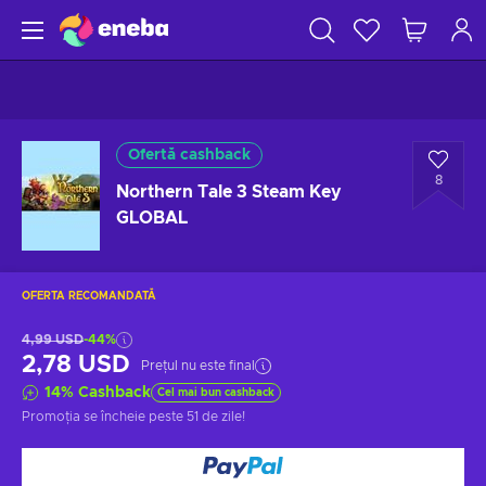
Ofertă cashback
8
Northern Tale 3 Steam Key
GLOBAL
OFERTA RECOMANDATĂ
4,99 USD
-44%
2,78 USD
Prețul nu este final
14
%
Cashback
Cel mai bun cashback
Promoția se încheie
peste 51 de zile
!