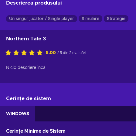
Descrierea produsului
Un singur jucător / Single player
Simulare
Strategie
A
Northern Tale 3
5.00
/ 5 din 2 evaluări
Nicio descriere încă
Cerințe de sistem
WINDOWS
Cerințe Minime de Sistem