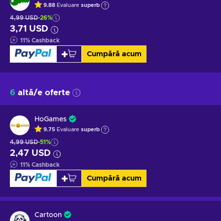
9.88
Evaluare
superb
4,99 USD
-26%
3,71 USD
11
%
Cashback
Cumpără acum
6
altă/e oferte
HoGames
9.75
Evaluare
superb
4,99 USD
-51%
2,47 USD
11
%
Cashback
Cumpără acum
Cartoon