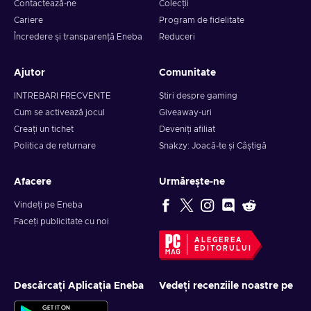
Contactează-ne
Colecții
Cariere
Program de fidelitate
Încredere și transparență Eneba
Reduceri
Ajutor
Comunitate
INTREBARI FRECVENTE
Știri despre gaming
Cum se activează jocul
Giveaway-uri
Creați un tichet
Deveniți afiliat
Politica de returnare
Snakzy: Joacă-te și Câștigă
Afacere
Urmărește-ne
Vindeți pe Eneba
Faceți publicitate cu noi
ALEGEREA
EDITORULUI
Descărcați Aplicația Eneba
Vedeți recenziile noastre pe