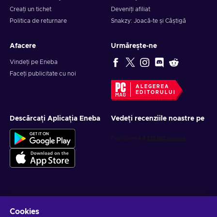
Creați un tichet
Deveniți afiliat
Politica de returnare
Snakzy: Joacă-te și Câștigă
Afacere
Urmărește-ne
Vindeți pe Eneba
Faceți publicitate cu noi
ALEGEREA
EDITORULUI
Descărcați Aplicația Eneba
Vedeți recenziile noastre pe
Obține oferte personalizate la jocuri
Cookies