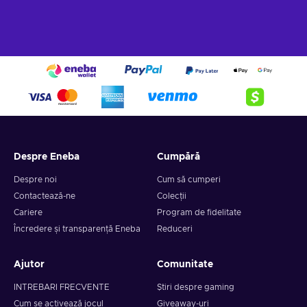
Despre Eneba
Cumpără
Despre noi
Cum să cumperi
Contactează-ne
Colecții
Cariere
Program de fidelitate
Încredere și transparență Eneba
Reduceri
Ajutor
Comunitate
INTREBARI FRECVENTE
Știri despre gaming
Cum se activează jocul
Giveaway-uri