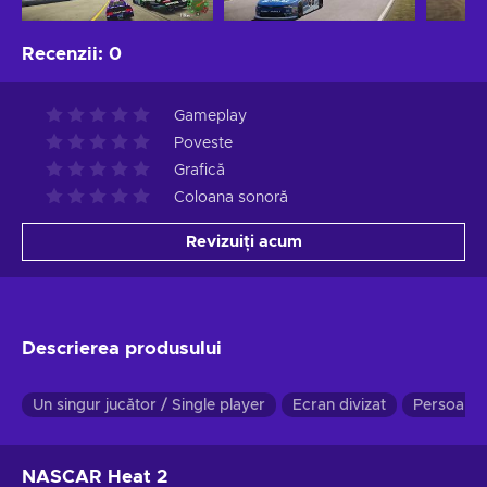
Recenzii
:
0
Gameplay
Poveste
Grafică
Coloana sonoră
Revizuiți acum
Descrierea produsului
Un singur jucător / Single player
Ecran divizat
Persoana 
NASCAR Heat 2