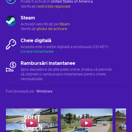
Poate fi activat în
United States of America
Verificați
restricțiile regionale
Steam
Activați/valorificați pe
Steam
Verificați
ghidul de activare
Cheie digitală
Aceasta este o ediție digitală a produsului (CD-KEY)
Livrare instantanee
Rambursări instantanee
Spre deosebire de alte piețe online, Eneba vă permite
să obțineți o rambursare instantanee pentru cheile
nevizualizate.
Funcționează pe
:
Windows