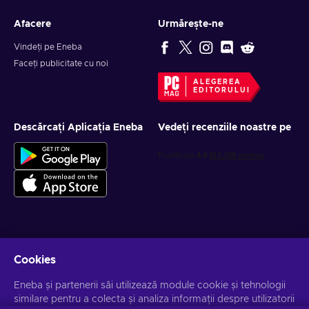
Afacere
Urmărește-ne
Vindeți pe Eneba
Faceți publicitate cu noi
ALEGEREA
EDITORULUI
Descărcați Aplicația Eneba
Vedeți recenziile noastre pe
Obține oferte personalizate la jocuri
Cookies
Abonează-te
Eneba și partenerii săi utilizează module cookie și tehnologii
similare pentru a colecta și analiza informații despre utilizatorii
Te poți dezabona la orice moment. Vizitează
Notificarea de