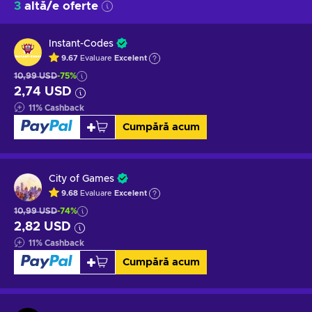
3
altă/e oferte
Instant-Codes
9.67
Evaluare
Excelent
10,99 USD
-75%
2,74 USD
11
%
Cashback
Cumpără acum
City of Games
9.68
Evaluare
Excelent
10,99 USD
-74%
2,82 USD
11
%
Cashback
Cumpără acum