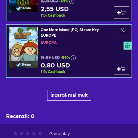
4,99 USD
-49%
2,55 USD
Steam
11
%
Cashback
One More Island (PC) Steam Key
EUROPE
EUROPA
19,99 USD
-96%
0,80 USD
Steam
11
%
Cashback
Încarcă mai mult
Recenzii
:
0
Gameplay