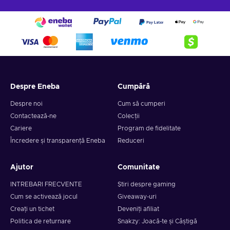
Despre Eneba
Cumpără
Despre noi
Cum să cumperi
Contactează-ne
Colecții
Cariere
Program de fidelitate
Încredere și transparență Eneba
Reduceri
Ajutor
Comunitate
INTREBARI FRECVENTE
Știri despre gaming
Cum se activează jocul
Giveaway-uri
Creați un tichet
Deveniți afiliat
Politica de returnare
Snakzy: Joacă-te și Câștigă