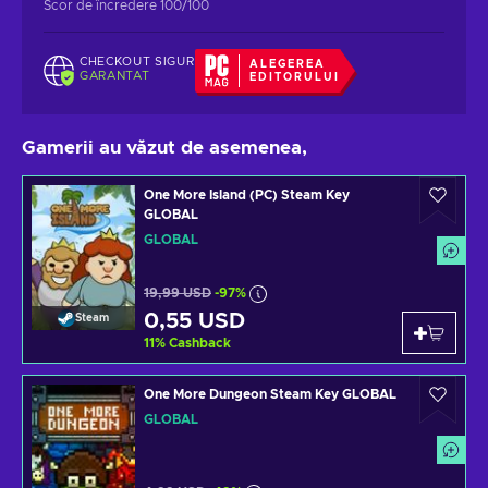
Scor de încredere 100/100
CHECKOUT SIGUR
ALEGEREA
GARANTAT
EDITORULUI
Gamerii au văzut de asemenea,
One More Island (PC) Steam Key
GLOBAL
GLOBAL
19,99 USD
-97%
0,55 USD
Steam
11
%
Cashback
One More Dungeon Steam Key GLOBAL
GLOBAL