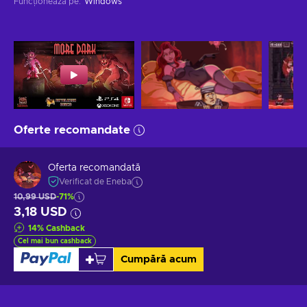
Funcționează pe
:
Windows
Oferte recomandate
Oferta recomandată
Verificat de Eneba
10,99 USD
-71%
3,18 USD
14
%
Cashback
Cel mai bun cashback
Cumpără acum