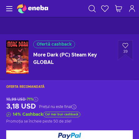
Ofertă cashback
39
More Dark (PC) Steam Key
GLOBAL
OFERTA RECOMANDATĂ
10,99 USD
-71%
3,18 USD
Prețul nu este final
14
%
Cashback
Cel mai bun cashback
Promoția se încheie
peste 50 de zile
!