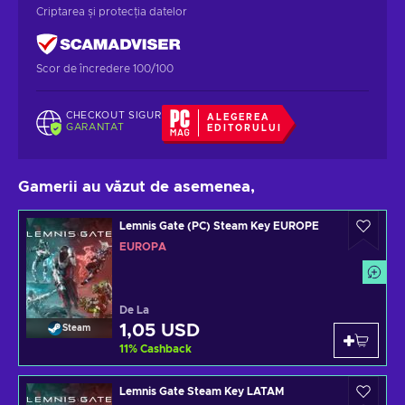
Criptarea și protecția datelor
Scor de încredere 100/100
CHECKOUT SIGUR
ALEGEREA
GARANTAT
EDITORULUI
Gamerii au văzut de asemenea,
Lemnis Gate (PC) Steam Key EUROPE
EUROPA
De La
1,05 USD
Steam
11
%
Cashback
Lemnis Gate Steam Key LATAM