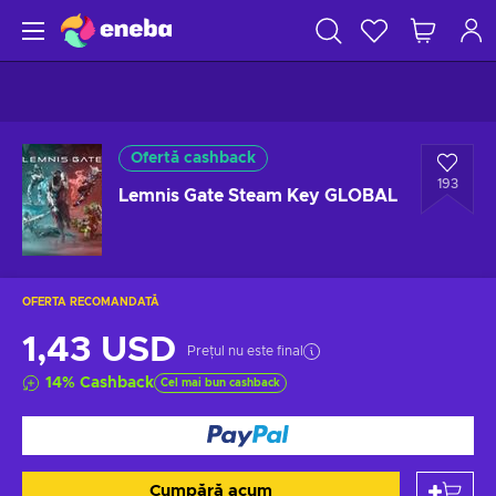
Ofertă cashback
193
Lemnis Gate Steam Key GLOBAL
OFERTA RECOMANDATĂ
1,43 USD
Prețul nu este final
14
%
Cashback
Cel mai bun cashback
Cumpără acum