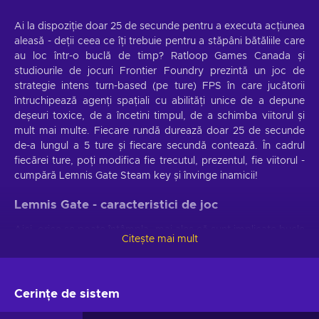
Ai la dispoziție doar 25 de secunde pentru a executa acțiunea
aleasă - deții ceea ce îți trebuie pentru a stăpâni bătăliile care
au loc într-o buclă de timp? Ratloop Games Canada și
studiourile de jocuri Frontier Foundry prezintă un joc de
strategie intens turn-based (pe ture) FPS în care jucătorii
întruchipează agenți spațiali cu abilități unice de a depune
deșeuri toxice, de a încetini timpul, de a schimba viitorul și
mult mai multe. Fiecare rundă durează doar 25 de secunde
de-a lungul a 5 ture și fiecare secundă contează. În cadrul
fiecărei ture, poți modifica fie trecutul, prezentul, fie viitorul -
cumpără Lemnis Gate Steam key și învinge inamicii!
Lemnis Gate - caracteristici de joc
Aici, orice se poate întâmpla, mai ales că sunt implicate bucle
Citește mai mult
de timp schimbătoare. Cumpără Lemnis Gate Steam key și
bucură-te de aceste caracteristici de joc captivante:
Totul se mișcă
. Pentru ca lucrurile să se schimbe în
Cerințe de sistem
viitor, va trebui să schimbi trecutul - ține degetele
declanșatoare gata și mintea în mișcare, deoarece singura