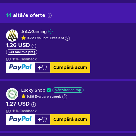
14
altă/e oferte
AAAGaming
9.72
Evaluare
Excelent
1,26 USD
Cel mai mic preț
11
%
Cashback
Cumpără acum
Lucky Shop
Vânzător de top
9.86
Evaluare
superb
1,27 USD
11
%
Cashback
Cumpără acum