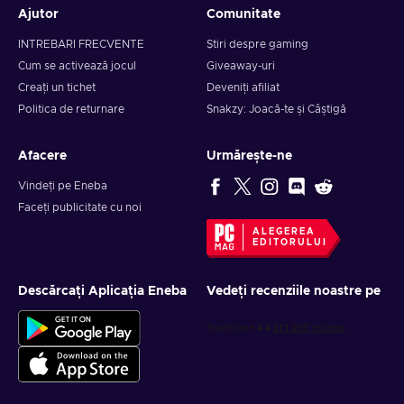
Ajutor
Comunitate
INTREBARI FRECVENTE
Știri despre gaming
Cum se activează jocul
Giveaway-uri
Creați un tichet
Deveniți afiliat
Politica de returnare
Snakzy: Joacă-te și Câștigă
Afacere
Urmărește-ne
Vindeți pe Eneba
Faceți publicitate cu noi
ALEGEREA
EDITORULUI
Descărcați Aplicația Eneba
Vedeți recenziile noastre pe