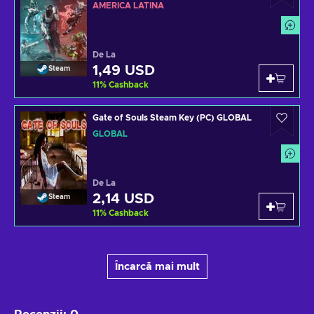
AMERICA LATINĂ
De La
1,49 USD
Steam
11
%
Cashback
Gate of Souls Steam Key (PC) GLOBAL
GLOBAL
De La
2,14 USD
Steam
11
%
Cashback
Încarcă mai mult