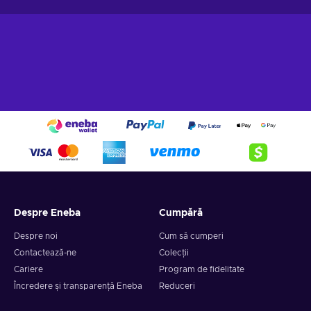
complet nou, datorită elementelor de timp. Buclele de timp
sunt o parte esențială a jocului și va trebui să stăpânești
mecanica din spatele acestora, dacă vrei să obții cu adevărat
glorie. Înrădăcinat adânc în genul sci-fi, vei alege unul dintre
cei 7 agenți spațiali care luptă pentru viața lor în diferite medii
extraterestre, punând la îndemână abilitățile lor unice. O
rundă durează doar 25 de secunde - pare prea scurtă? Ei
bine, când vei fugi pentru viața ta, va părea că nu se termină
niciodată!
Despre Eneba
Cumpără
Despre noi
Cum să cumperi
Contactează-ne
Colecții
Cariere
Program de fidelitate
Încredere și transparență Eneba
Reduceri