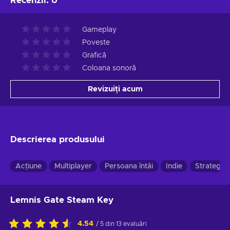
Recenzii
:
0
Gameplay
Poveste
Grafică
Coloana sonoră
Revizuiți acum
Descrierea produsului
Acțiune
Multiplayer
Persoana întâi
Indie
Strategie
Lemnis Gate Steam Key
4.54
/ 5 din 13 evaluări