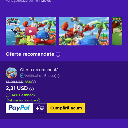
Funcționează pe
:
Windows
Oferte recomandate
Oferta recomandată
Verificat de Eneba
14,99 USD
-85%
2,31 USD
14
%
Cashback
Cel mai bun cashback
Cumpără acum