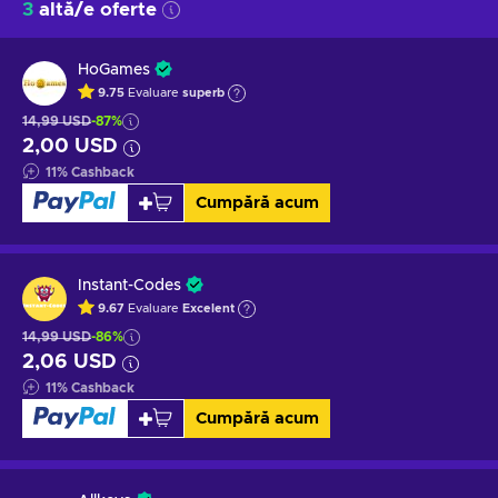
3
altă/e oferte
HoGames
9.75
Evaluare
superb
14,99 USD
-87%
2,00 USD
11
%
Cashback
Cumpără acum
Instant-Codes
9.67
Evaluare
Excelent
14,99 USD
-86%
2,06 USD
11
%
Cashback
Cumpără acum