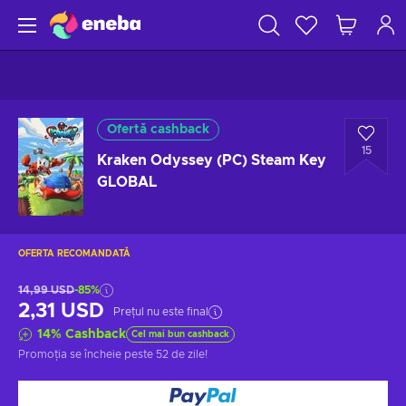
Ofertă cashback
15
Kraken Odyssey (PC) Steam Key
GLOBAL
OFERTA RECOMANDATĂ
14,99 USD
-85%
2,31 USD
Prețul nu este final
14
%
Cashback
Cel mai bun cashback
Promoția se încheie
peste 52 de zile
!