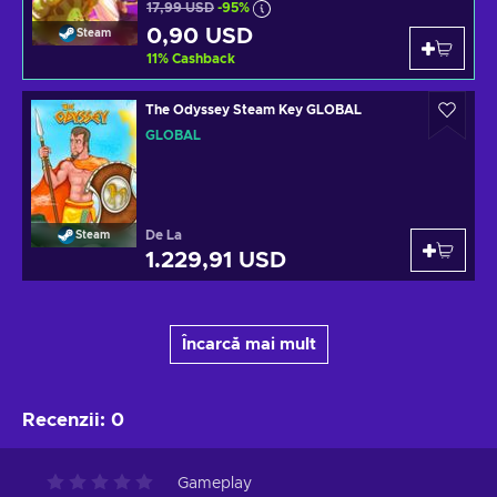
17,99 USD
-95%
0,90 USD
Steam
11
%
Cashback
The Odyssey Steam Key GLOBAL
GLOBAL
De La
Steam
1.229,91 USD
Încarcă mai mult
Recenzii
:
0
Gameplay