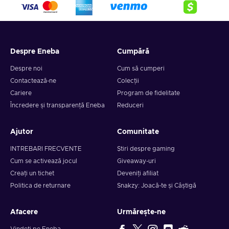
Despre Eneba
Cumpără
Despre noi
Cum să cumperi
Contactează-ne
Colecții
Cariere
Program de fidelitate
Încredere și transparență Eneba
Reduceri
Ajutor
Comunitate
INTREBARI FRECVENTE
Știri despre gaming
Cum se activează jocul
Giveaway-uri
Creați un tichet
Deveniți afiliat
Politica de returnare
Snakzy: Joacă-te și Câștigă
Afacere
Urmărește-ne