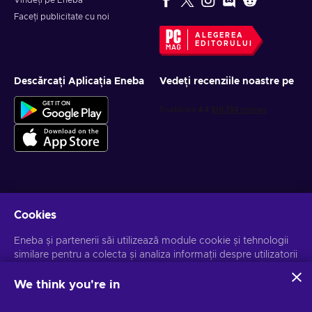
Vindeți pe Eneba
Faceți publicitate cu noi
ALEGEREA
EDITORULUI
Descărcați Aplicația Eneba
Vedeți recenziile noastre pe
Obține oferte personalizate la jocuri
Cookies
Abonează-te
Eneba și partenerii săi utilizează module cookie și tehnologii
similare pentru a colecta și analiza informații despre utilizatorii
Te poți dezabona la orice moment. Vizitează
Notificarea de
Confidențialitate
pentru mai multe informații.
acestui site. Utilizăm aceste informații pentru a îmbunătăți
conținutul, publicitatea și alte servicii de pe site. Datele dvs.
We think you're in
personale pot fi utilizate și pentru personalizarea anunțurilor.
Românesc
USD
Făcând clic pe "Accept all", sunteți de acord cu utilizarea