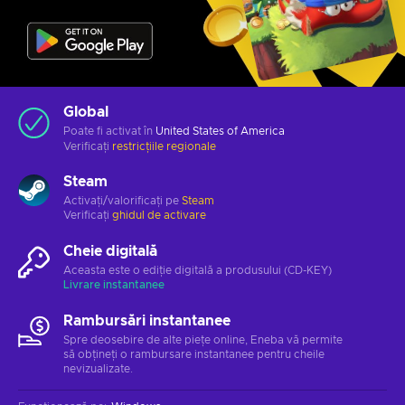
Global
Poate fi activat în
United States of America
Verificați
restricțiile regionale
Steam
Activați/valorificați pe
Steam
Verificați
ghidul de activare
Cheie digitală
Aceasta este o ediție digitală a produsului (CD-KEY)
Livrare instantanee
Rambursări instantanee
Spre deosebire de alte piețe online, Eneba vă permite
să obțineți o rambursare instantanee pentru cheile
nevizualizate.