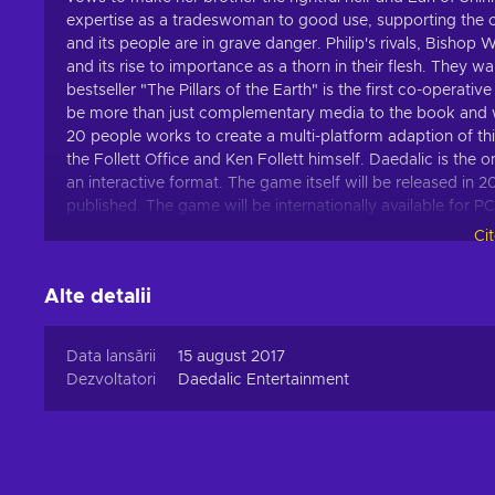
expertise as a tradeswoman to good use, supporting the cat
and its people are in grave danger. Philip's rivals, Bishop
and its rise to importance as a thorn in their flesh. They
bestseller "The Pillars of the Earth" is the first co-operat
be more than just complementary media to the book and will
20 people works to create a multi-platform adaption of this
the Follett Office and Ken Follett himself. Daedalic is the 
an interactive format. The game itself will be released in 2
published. The game will be internationally available for 
Ci
Alte detalii
Data lansării
15 august 2017
Dezvoltatori
Daedalic Entertainment