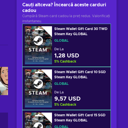
Cauți altceva? Încearcă aceste carduri
cadou
Cumpără Steam card cadou la preț redus. Valorificați
instantaneu.
Steam Wallet Gift Card 30 TWD
Steam Key GLOBAL
GLOBAL
De La
1,28 USD
5
%
Cashback
Steam Wallet Gift Card 10 SGD
Steam Key GLOBAL
GLOBAL
De La
9,57 USD
5
%
Cashback
Steam Wallet Gift Card 15 SGD
Steam Key GLOBAL
GLOBAL