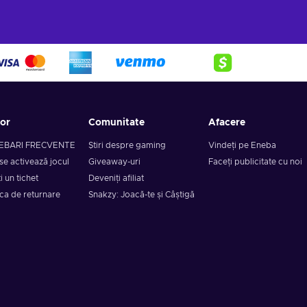
tor
Comunitate
Afacere
EBARI FRECVENTE
Știri despre gaming
Vindeți pe Eneba
se activează jocul
Giveaway-uri
Faceți publicitate cu noi
i un tichet
Deveniți afiliat
ica de returnare
Snakzy: Joacă-te și Câștigă