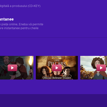
digitală a produsului (CD-KEY)
antanee
e piețe online, Eneba vă permite
re instantanee pentru cheile