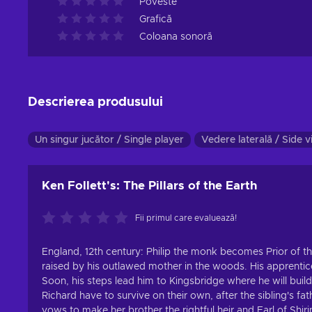
Poveste
Grafică
Coloana sonoră
Descrierea produsului
Un singur jucător / Single player
Vedere laterală / Side 
Ken Follett's: The Pillars of the Earth
Fii primul care evaluează!
England, 12th century: Philip the monk becomes Prior of th
raised by his outlawed mother in the woods. His apprenti
Soon, his steps lead him to Kingsbridge where he will buil
Richard have to survive on their own, after the sibling's fa
vows to make her brother the rightful heir and Earl of Shir