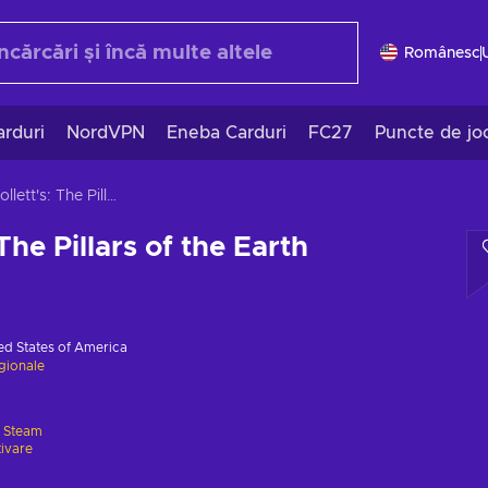
Românesc
rduri
NordVPN
Eneba Carduri
FC27
Puncte de jo
Ken Follett's: The Pillars of the Earth
The Pillars of the Earth
ed States of America
egionale
e
Steam
tivare