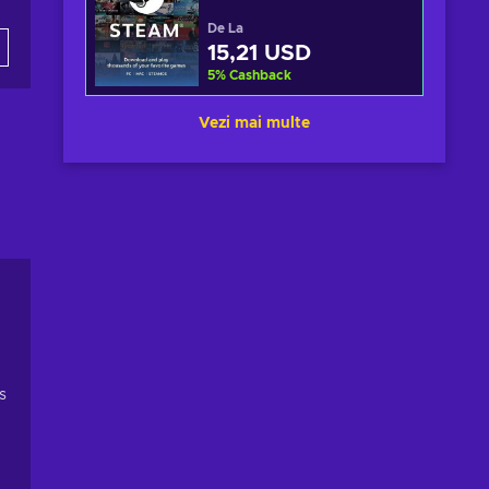
De La
15,21 USD
5
%
Cashback
Vezi mai multe
s