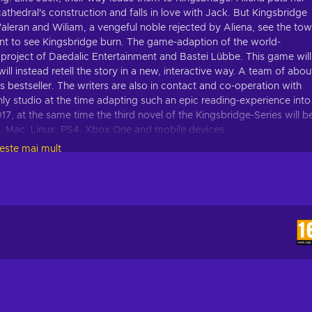
hedral's construction and falls in love with Jack. But Kingsbridge
 Waleran and Wiliam, a vengeful noble rejected by Aliena, see the to
 want to see Kingsbridge burn. The game-adaption of the world-
ive project of Daedalic Entertainment and Bastei Lübbe. This game will
 instead retell the story in a new, interactive way. A team of abou
 bestseller. The writers are also in contact and co-operation with
only studio at the time adapting such an epic reading-experience into
017, at the same time the third novel of the Kingsbridge-Series will b
PC, Mac, Linux, PS4, Xbox One and mobile devices.
tește mai mult