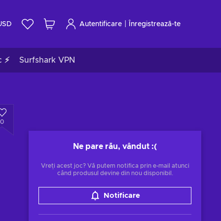
|
USD
Autentificare
Înregistrează-te
c ⚡
Surfshark VPN
0
Ne pare rău, vândut
:(
Vreți acest joc? Vă putem notifica prin e-mail atunci
când produsul devine din nou disponibil.
Notificare