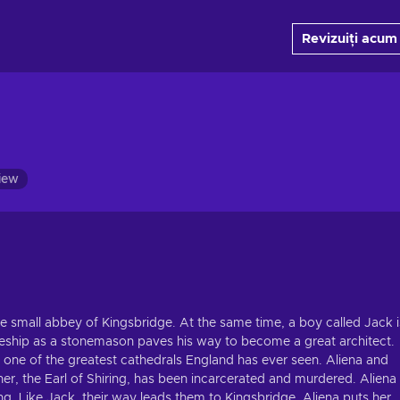
Revizuiți acum
view
e small abbey of Kingsbridge. At the same time, a boy called Jack i
ceship as a stonemason paves his way to become a great architect.
d one of the greatest cathedrals England has ever seen. Aliena and
ther, the Earl of Shiring, has been incarcerated and murdered. Aliena
ing. Like Jack, their way leads them to Kingsbridge. Aliena puts her