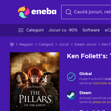
Categorii
Jocuri cu -90%
Software
eCa
Magazin
Categorii
Jocuri
Steam Jocuri
Ken Follett's: 
Global
Poate fi activat în
Unit
Verificați
restricțiile r
Steam
Activați/valorificați p
Verificați
ghidul de ac