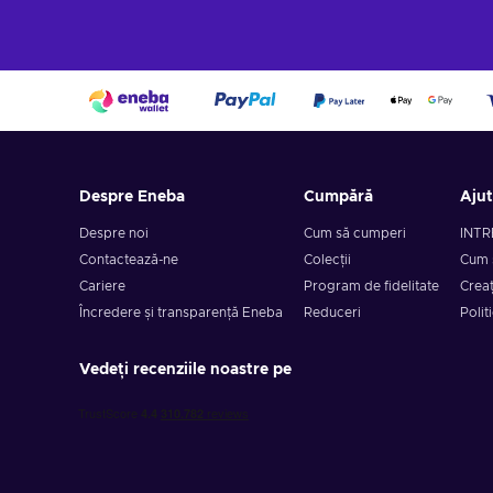
Despre Eneba
Cumpără
Aju
Despre noi
Cum să cumperi
INTR
Contactează-ne
Colecții
Cum 
Cariere
Program de fidelitate
Creaț
Încredere și transparență Eneba
Reduceri
Polit
Vedeți recenziile noastre pe