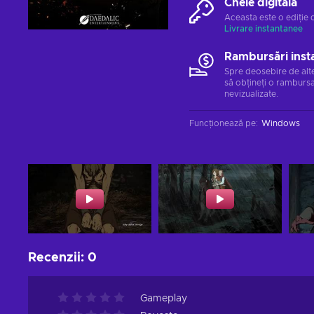
Cheie digitală
Aceasta este o ediție 
Livrare instantanee
Rambursări inst
Spre deosebire de alt
să obțineți o rambursa
nevizualizate.
Funcționează pe
:
Windows
Recenzii
:
0
Gameplay