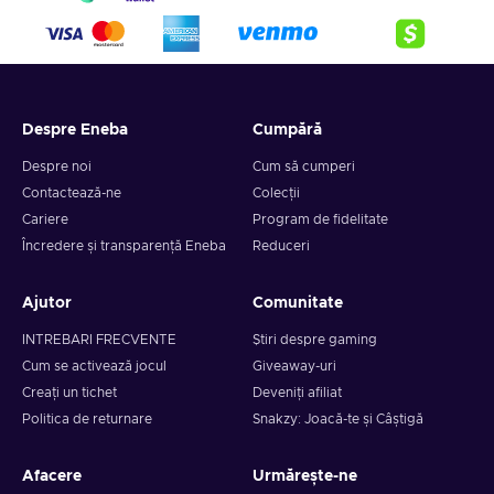
Despre Eneba
Cumpără
Despre noi
Cum să cumperi
Contactează-ne
Colecții
Cariere
Program de fidelitate
Încredere și transparență Eneba
Reduceri
Ajutor
Comunitate
INTREBARI FRECVENTE
Știri despre gaming
Cum se activează jocul
Giveaway-uri
Creați un tichet
Deveniți afiliat
Politica de returnare
Snakzy: Joacă-te și Câștigă
Afacere
Urmărește-ne