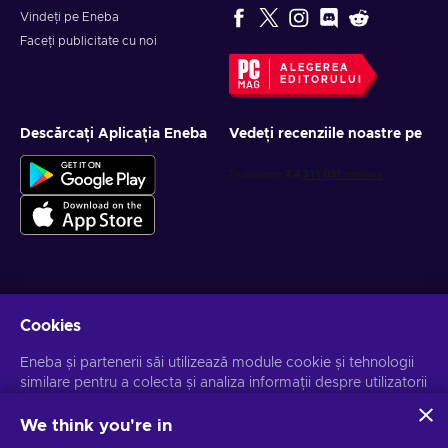
Vindeți pe Eneba
Faceți publicitate cu noi
ALEGEREA
EDITORULUI
Descărcați Aplicația Eneba
Vedeți recenziile noastre pe
Obține oferte personalizate la jocuri
Cookies
Abonează-te
Eneba și partenerii săi utilizează module cookie și tehnologii
similare pentru a colecta și analiza informații despre utilizatorii
Te poți dezabona la orice moment. Vizitează
Notificarea de
Confidențialitate
pentru mai multe informații.
acestui site. Utilizăm aceste informații pentru a îmbunătăți
conținutul, publicitatea și alte servicii de pe site. Datele dvs.
We think you're in
personale pot fi utilizate și pentru personalizarea anunțurilor.