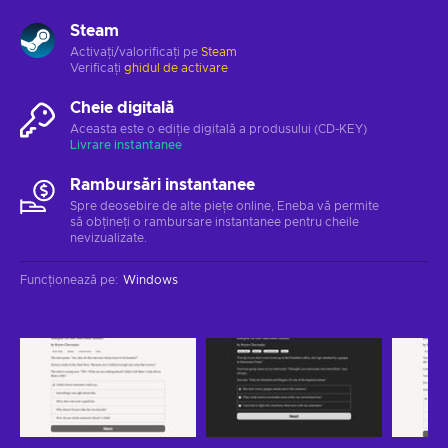
Steam
Activați/valorificați pe
Steam
Verificați
ghidul de activare
Cheie digitală
Aceasta este o ediție digitală a produsului (CD-KEY)
Livrare instantanee
Rambursări instantanee
Spre deosebire de alte piețe online, Eneba vă permite
să obțineți o rambursare instantanee pentru cheile
nevizualizate.
Funcționează pe
:
Windows