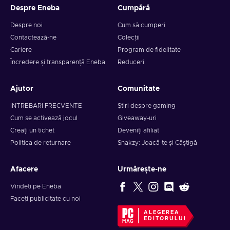
Despre Eneba
Cumpără
Despre noi
Cum să cumperi
Contactează-ne
Colecții
Cariere
Program de fidelitate
Încredere și transparență Eneba
Reduceri
Ajutor
Comunitate
INTREBARI FRECVENTE
Știri despre gaming
Cum se activează jocul
Giveaway-uri
Creați un tichet
Deveniți afiliat
Politica de returnare
Snakzy: Joacă-te și Câștigă
Afacere
Urmărește-ne
Vindeți pe Eneba
Faceți publicitate cu noi
ALEGEREA
EDITORULUI