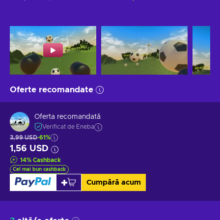
Oferte recomandate
Oferta recomandată
Verificat de Eneba
3,99 USD
-61%
1,56 USD
14
%
Cashback
Cel mai bun cashback
Cumpără acum