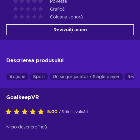
Poveste
Grafică
Coloana sonoră
Revizuiți acum
Descrierea produsului
Acțiune
Sport
Un singur jucător / Single player
Realit
GoalkeepVR
5.00
/ 5 din 1 evaluări
Nicio descriere încă