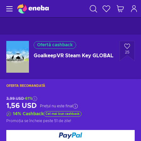
Ofertă cashback
25
GoalkeepVR Steam Key GLOBAL
OFERTA RECOMANDATĂ
3,99 USD
-61%
1,56 USD
Prețul nu este final
14
%
Cashback
Cel mai bun cashback
Promoția se încheie
peste 51 de zile
!