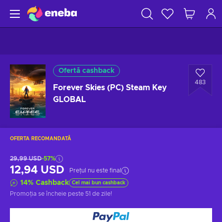
Ofertă cashback
483
Forever Skies (PC) Steam Key
GLOBAL
OFERTA RECOMANDATĂ
29,99 USD
-57%
12,94 USD
Prețul nu este final
14
%
Cashback
Cel mai bun cashback
Promoția se încheie
peste 51 de zile
!