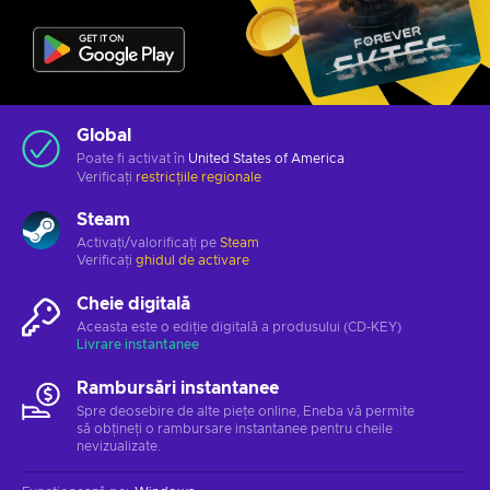
Global
Poate fi activat în
United States of America
Verificați
restricțiile regionale
Steam
Activați/valorificați pe
Steam
Verificați
ghidul de activare
Cheie digitală
Aceasta este o ediție digitală a produsului (CD-KEY)
Livrare instantanee
Rambursări instantanee
Spre deosebire de alte piețe online, Eneba vă permite
să obțineți o rambursare instantanee pentru cheile
nevizualizate.