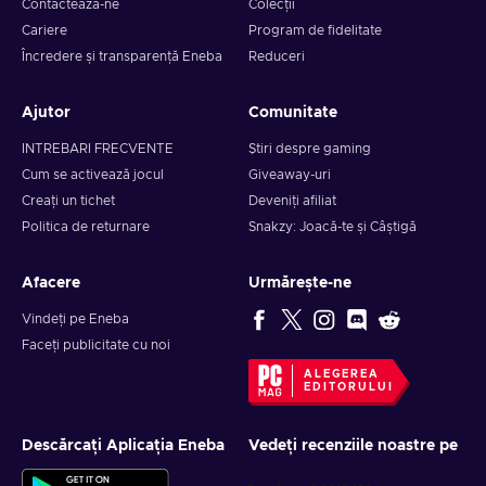
Contactează-ne
Colecții
Cariere
Program de fidelitate
Încredere și transparență Eneba
Reduceri
Ajutor
Comunitate
INTREBARI FRECVENTE
Știri despre gaming
Cum se activează jocul
Giveaway-uri
Creați un tichet
Deveniți afiliat
Politica de returnare
Snakzy: Joacă-te și Câștigă
Afacere
Urmărește-ne
Vindeți pe Eneba
Faceți publicitate cu noi
ALEGEREA
EDITORULUI
Descărcați Aplicația Eneba
Vedeți recenziile noastre pe