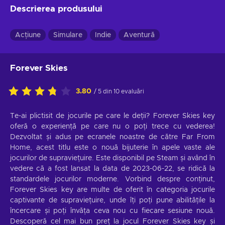
Descrierea produsului
Acțiune
Simulare
Indie
Aventură
Forever Skies
3.80
/ 5 din 10 evaluări
Te-ai plictisit de jocurile pe care le deții? Forever Skies key
oferă o experiență pe care nu o poți trece cu vederea!
Dezvoltat și adus pe ecranele noastre de către Far From
Home, acest titlu este o nouă bijuterie în apele vaste ale
jocurilor de supraviețuire. Este disponibil pe Steam și având în
vedere că a fost lansat la data de 2023-06-22, se ridică la
standardele jocurilor moderne. Vorbind despre conținut,
Forever Skies key are multe de oferit în categoria jocurile
captivante de supraviețuire, unde îți poți pune abilitățile la
încercare și poți învăța ceva nou cu fiecare sesiune nouă.
Descoperă cel mai bun preț la jocul Forever Skies key și