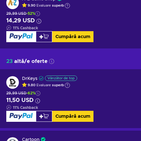
9.90
Evaluare
superb
29,99 USD
-52%
14,29 USD
11
%
Cashback
Cumpără acum
23
altă/e oferte
DrKeys
Vânzător de top
9.80
Evaluare
superb
29,99 USD
-62%
11,50 USD
11
%
Cashback
Cumpără acum
Cartoon