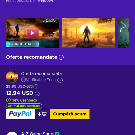
Funcționează pe
:
Windows
Oferte recomandate
Oferta recomandată
Verificat de Eneba
29,99 USD
-57%
12,94 USD
14
%
Cashback
Cel mai bun cashback
Cumpără acum
A-Z Game Shop