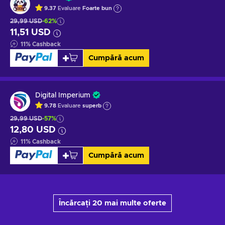
9.37
Evaluare
Foarte bun
29,99 USD
-62%
11,51 USD
11
%
Cashback
Cumpără acum
Digital Imperium
9.78
Evaluare
superb
29,99 USD
-57%
12,80 USD
11
%
Cashback
Cumpără acum
Încărcați 20 mai multe oferte