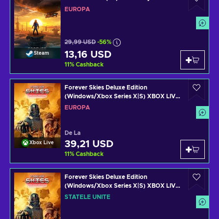
EUROPA
29,99 USD
-56%
13,16 USD
Steam
11
%
Cashback
Forever Skies Deluxe Edition
(Windows/Xbox Series X|S) XBOX LIVE
Key EUROPE
EUROPA
De La
39,21 USD
Xbox Live
11
%
Cashback
Forever Skies Deluxe Edition
(Windows/Xbox Series X|S) XBOX LIVE
Key UNITED STATES
STATELE UNITE