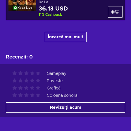
De La
36,13 USD
Xbox Live
11
%
Cashback
Încarcă mai mult
Recenzii
:
0
Gameplay
Poveste
Grafică
Coloana sonoră
Revizuiți acum