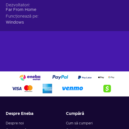
gadgeturi avansate, călătorii prin spațiu și încă multe altele;
Dezvoltatori
Singleplayer – Jucătorii pot începe o campanie solo de
Far From Home
poveste;
Funcționează pe
Forever Skies key la preț ieftin.
Windows
Despre Eneba
Cumpără
Despre noi
Cum să cumperi