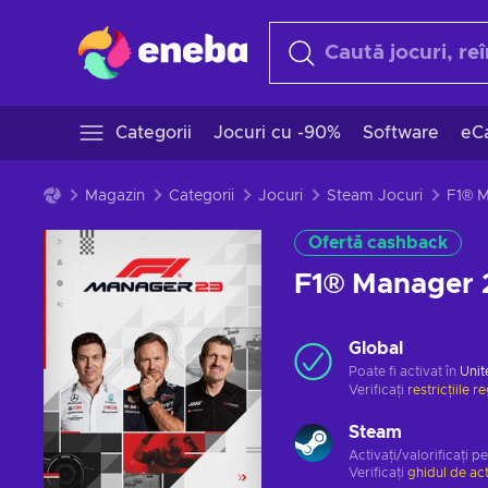
Categorii
Jocuri cu -90%
Software
eCa
Magazin
Categorii
Jocuri
Steam Jocuri
Ofertă cashback
F1® Manager 
Global
Poate fi activat în
Unit
Verificați
restricțiile r
Steam
Activați/valorificați p
Verificați
ghidul de ac