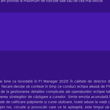
u am profitat la maximum de funcțiile sale sau de cea mai dificilă 
 mai bine ca niciodată în F1 Manager 2023! În calitate de director 
ca fiecare decizie să conteze în timp ce conduci echipa aleasă de F
 de la gestionarea detaliilor complicate ale operațiunilor echipei ta
perea strategiilor de câștigare a curselor. Simte emoția acumulată 
e de calificare palpitante și curse uluitoare, toate aduse la viață 
ni noi, circuite și provocări care ce te așteaptă, este timpul să-