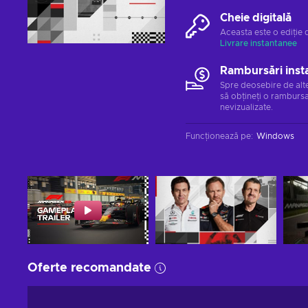
Cheie digitală
Aceasta este o ediție 
Livrare instantanee
Rambursări inst
Spre deosebire de alt
să obțineți o rambursa
nevizualizate.
Funcționează pe
:
Windows
Oferte recomandate