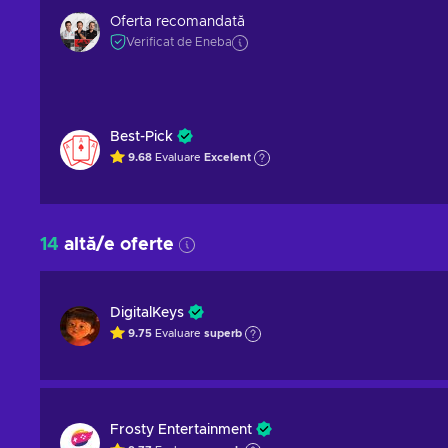
Oferta recomandată
Verificat de Eneba
Best-Pick
9.68
Evaluare
Excelent
14
altă/e oferte
DigitalKeys
9.75
Evaluare
superb
Frosty Entertainment