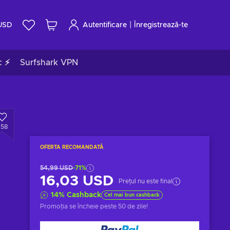
|
USD
Autentificare
Înregistrează-te
c ⚡
Surfshark VPN
458
OFERTA RECOMANDATĂ
54,99 USD
-71%
16,03 USD
Prețul nu este final
14
%
Cashback
Cel mai bun cashback
Promoția se încheie
peste 50 de zile
!