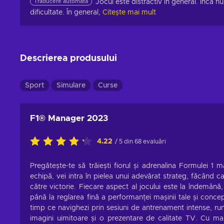
Traducere automată
Jocul este distractiv în general. Încă n
dificultate. În general,
Citește mai mult
Descrierea produsului
Sport
Simulare
Curse
F1® Manager 2023
4.22
/ 5 din 68 evaluări
Pregătește-te să trăiești fiorul și adrenalina Formulei 1
echipă, vei intra în pielea unui adevărat strateg, făcând 
către victorie. Fiecare aspect al jocului este la îndemână,
până la reglarea fină a performanței mașinii tale și conce
timp ce navighezi prin sesiuni de antrenament intense, rund
imagini uimitoare și o prezentare de calitate TV. Cu mași