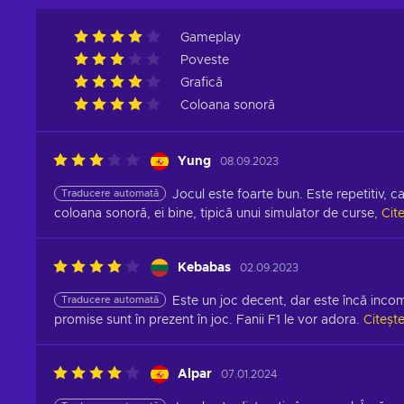
Gameplay
Poveste
Grafică
Coloana sonoră
Yung
08.09.2023
Traducere automată
Jocul este foarte bun. Este repetitiv, ca
coloana sonoră, ei bine, tipică unui simulator de curse,
Cit
Kebabas
02.09.2023
Traducere automată
Este un joc decent, dar este încă incom
promise sunt în prezent în joc. Fanii F1 le vor adora.
Citeșt
Alpar
07.01.2024