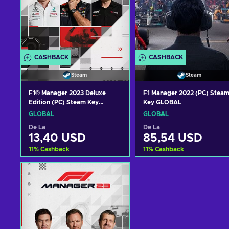
CASHBACK
CASHBACK
Steam
Steam
F1® Manager 2023 Deluxe
F1 Manager 2022 (PC) Stea
Edition (PC) Steam Key
Key GLOBAL
GLOBAL
GLOBAL
GLOBAL
De La
De La
13,40 USD
85,54 USD
11
%
Cashback
11
%
Cashback
Adaugă în coș
Adaugă în coș
Vezi ofertele
Vezi ofertele