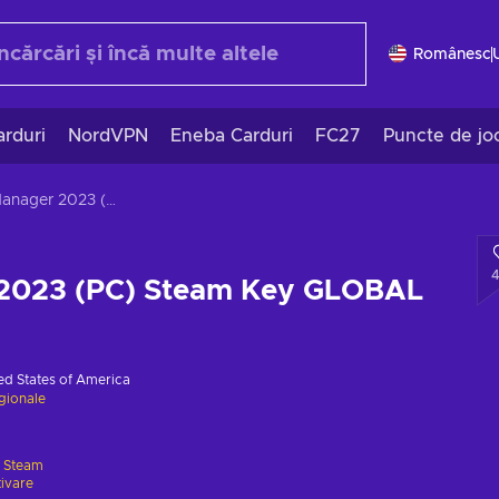
Românesc
rduri
NordVPN
Eneba Carduri
FC27
Puncte de jo
F1® Manager 2023 (PC) Steam Key GLOBAL
2023 (PC) Steam Key GLOBAL
ed States of America
egionale
e
Steam
tivare