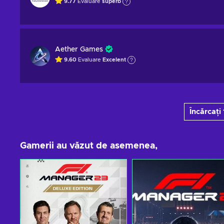
9.77
Evaluare
superb
Aether Games
9.60
Evaluare
Excelent
Încărcați
Gamerii au văzut de asemenea,