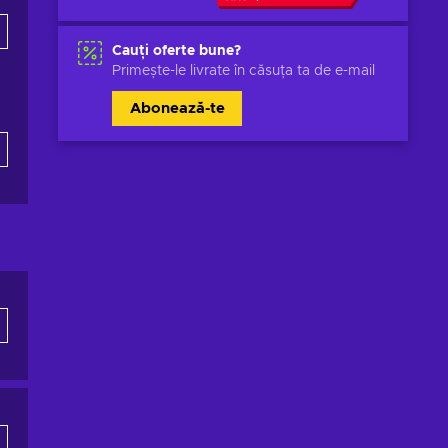
Cauți oferte bune?
Primește-le livrate în căsuța ta de e-mail
Abonează-te