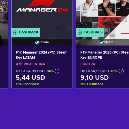
CASHBACK
CASHBACK
Steam
Steam
m
F1® Manager 2024 (PC) Steam
F1® Manager 2023 (PC) Ste
Key LATAM
Key EUROPE
AMERICA LATINĂ
EUROPA
De La
34,99 USD
-84%
De La
54,99 USD
-83%
5,44 USD
9,10 USD
11
%
Cashback
11
%
Cashback
Adaugă în coș
Adaugă în coș
Vezi ofertele
Vezi ofertele