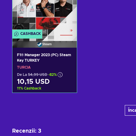
CASHBACK
Steam
F1® Manager 2023 (PC) Steam
Key TURKEY
TURCIA
De La
54,99 USD
-82%
10,15 USD
11
%
Cashback
Adaugă în coș
Înc
Vezi ofertele
Recenzii
:
3