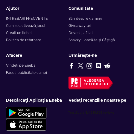
Ajutor
Comunitate
INTREBARI FRECVENTE
Știri despre gaming
Cum se activează jocul
Giveaway-uri
Creați un tichet
Deveniți afiliat
Politica de returnare
Snakzy: Joacă-te și Câștigă
Afacere
Urmărește-ne
Vindeți pe Eneba
Faceți publicitate cu noi
ALEGEREA
EDITORULUI
Descărcați Aplicația Eneba
Vedeți recenziile noastre pe