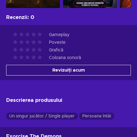
Recenzii
:
0
Gameplay
Poveste
Grafică
Coloana sonoră
Revizuiți acum
Descrierea produsului
Un singur jucător / Single player
Persoana întâi
Exorcise The Demons