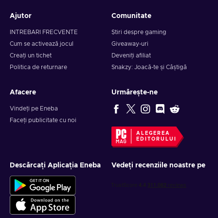
Ajutor
Comunitate
INTREBARI FRECVENTE
Știri despre gaming
Cum se activează jocul
Giveaway-uri
Creați un tichet
Deveniți afiliat
Politica de returnare
Snakzy: Joacă-te și Câștigă
Afacere
Urmărește-ne
Vindeți pe Eneba
Faceți publicitate cu noi
ALEGEREA
EDITORULUI
Descărcați Aplicația Eneba
Vedeți recenziile noastre pe