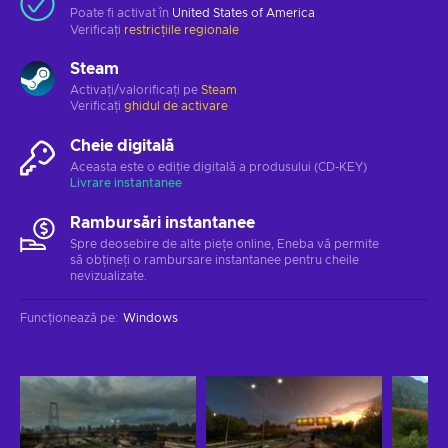
Poate fi activat în
United States of America
Verificați
restricțiile regionale
Steam
Activați/valorificați pe
Steam
Verificați
ghidul de activare
Cheie digitală
Aceasta este o ediție digitală a produsului (CD-KEY)
Livrare instantanee
Rambursări instantanee
Spre deosebire de alte piețe online, Eneba vă permite
să obțineți o rambursare instantanee pentru cheile
nevizualizate.
Funcționează pe
:
Windows