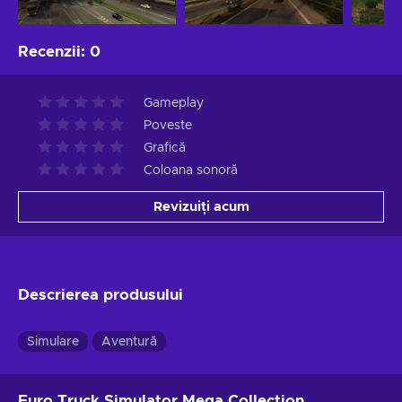
Recenzii
:
0
Gameplay
Poveste
Grafică
Coloana sonoră
Revizuiți acum
Descrierea produsului
Simulare
Aventură
Euro Truck Simulator Mega Collection