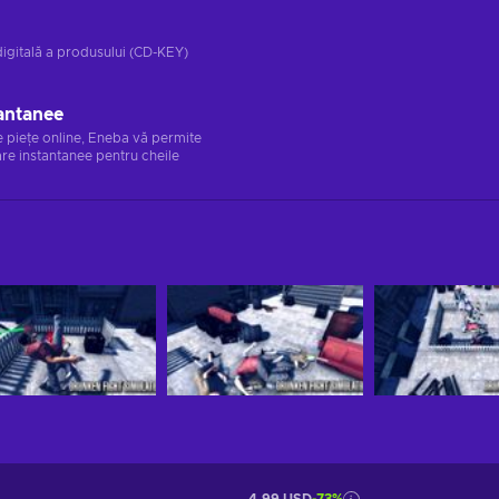
digitală a produsului (CD-KEY)
antanee
e piețe online, Eneba vă permite
re instantanee pentru cheile