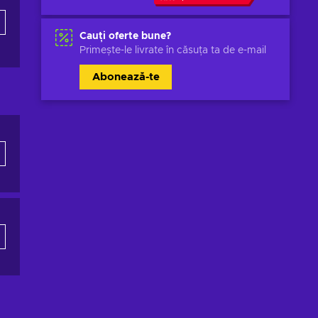
Cauți oferte bune?
Primește-le livrate în căsuța ta de e-mail
Abonează-te