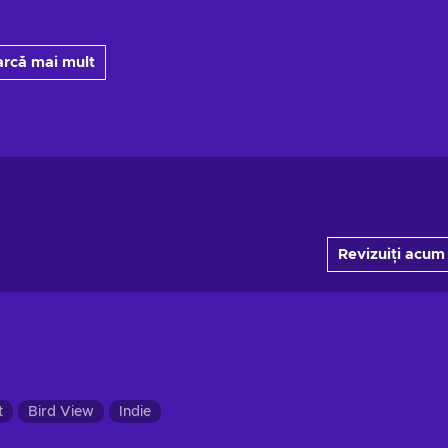
arcă mai mult
Revizuiți acum
t
Bird View
Indie