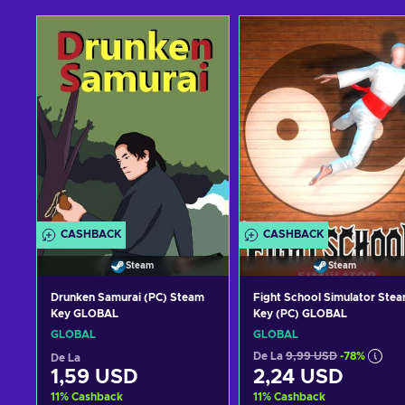
CASHBACK
CASHBACK
Steam
Steam
Drunken Samurai (PC) Steam
Fight School Simulator Ste
Key GLOBAL
Key (PC) GLOBAL
GLOBAL
GLOBAL
De La
9,99 USD
-78%
De La
1,59 USD
2,24 USD
11
%
Cashback
11
%
Cashback