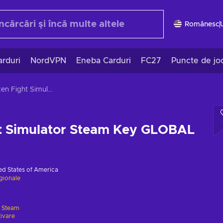
Românesc
rduri
NordVPN
Eneba Carduri
FC27
Puncte de jo
Drunken Fight Simulator Steam Key GLOBAL
t Simulator Steam Key GLOBAL
ed States of America
egionale
e
Steam
tivare