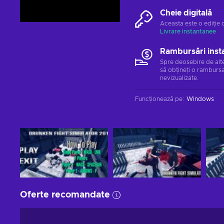
Cheie digitală
Aceasta este o ediție 
Livrare instantanee
Rambursări inst
Spre deosebire de alt
să obțineți o rambursa
nevizualizate.
Funcționează pe
:
Windows
Oferte recomandate