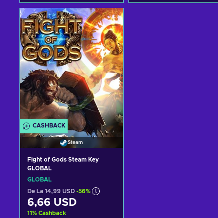
Adaugă în coș
Adaugă în coș
Vezi ofertele
Vezi ofertele
CASHBACK
Steam
Fight of Gods Steam Key
GLOBAL
GLOBAL
De La
14,99 USD
-56%
6,66 USD
11
%
Cashback