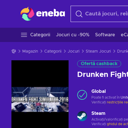
Categorii
Jocuri cu -90%
Software
eCa
Magazin
Categorii
Jocuri
Steam Jocuri
Ofertă cashback
Drunken Figh
Global
Poate fi activat în
Unit
Verificați
restricțiile r
Steam
Activați/valorificați p
Verificați
ghidul de ac