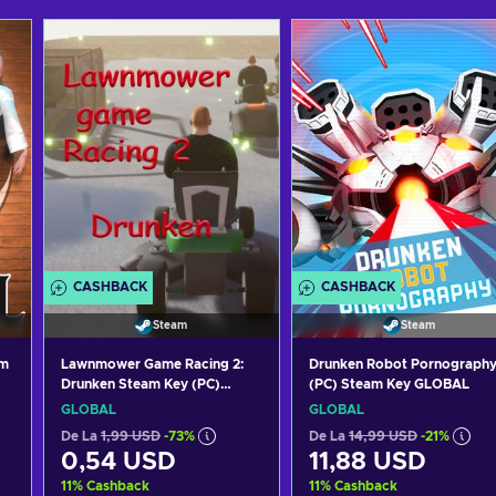
CASHBACK
CASHBACK
Steam
Steam
am
Lawnmower Game Racing 2:
Drunken Robot Pornograph
Drunken Steam Key (PC)
(PC) Steam Key GLOBAL
GLOBAL
GLOBAL
GLOBAL
De La
1,99 USD
-73%
De La
14,99 USD
-21%
0,54 USD
11,88 USD
11
%
Cashback
11
%
Cashback