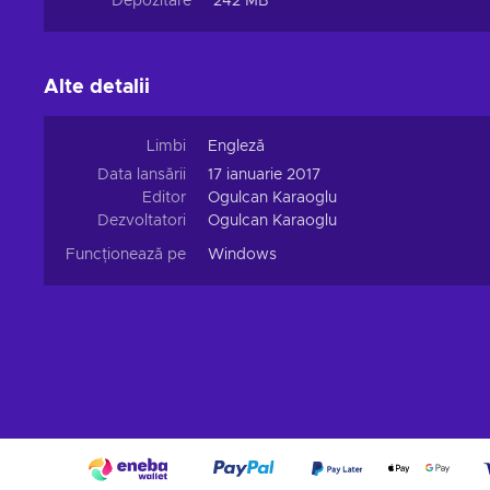
Depozitare
242 MB
Alte detalii
Limbi
Engleză
Data lansării
17 ianuarie 2017
Editor
Ogulcan Karaoglu
Dezvoltatori
Ogulcan Karaoglu
Funcționează pe
Windows