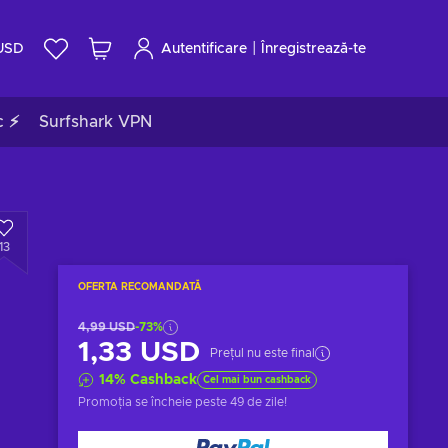
|
USD
Autentificare
Înregistrează-te
c ⚡
Surfshark VPN
13
OFERTA RECOMANDATĂ
4,99 USD
-73%
1,33 USD
Prețul nu este final
14
%
Cashback
Cel mai bun cashback
Promoția se încheie
peste 49 de zile
!