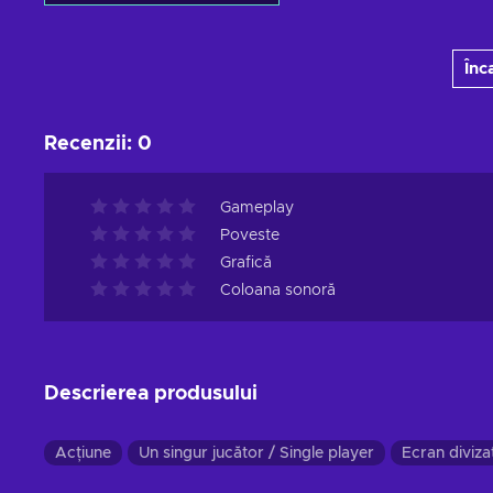
Adaugă în coș
Înc
Vezi ofertele
Recenzii
:
0
Gameplay
Poveste
Grafică
Coloana sonoră
Descrierea produsului
Acțiune
Un singur jucător / Single player
Ecran diviza