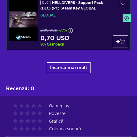
HELLDIVERS - Support Pack
DLC
(DLC) (PC) Steam Key GLOBAL
GLOBAL
2,99 USD
-77%
0,70 USD
Steam
9
%
Cashback
Încarcă mai mult
Recenzii
:
0
Gameplay
Poveste
Grafică
Coloana sonoră