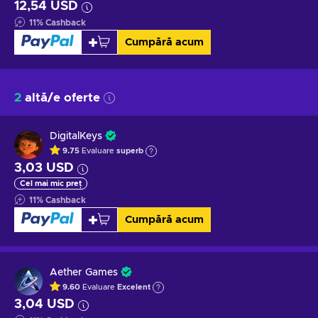
12,54 USD
11
%
Cashback
Cumpără acum
2
altă/e oferte
DigitalKeys
9.75
Evaluare
superb
3,03 USD
Cel mai mic preț
11
%
Cashback
Cumpără acum
Aether Games
9.60
Evaluare
Excelent
3,04 USD