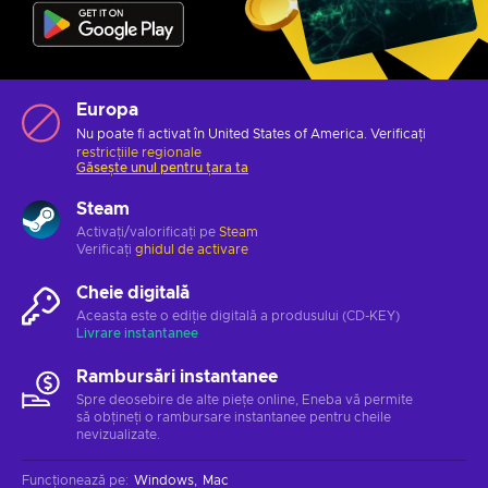
Europa
Nu poate fi activat în United States of America. Verificați
restricțiile regionale
Găsește unul pentru țara ta
Steam
Activați/valorificați pe
Steam
Verificați
ghidul de activare
Cheie digitală
Aceasta este o ediție digitală a produsului (CD-KEY)
Livrare instantanee
Rambursări instantanee
Spre deosebire de alte piețe online, Eneba vă permite
să obțineți o rambursare instantanee pentru cheile
nevizualizate.
Funcționează pe
:
Windows
Mac