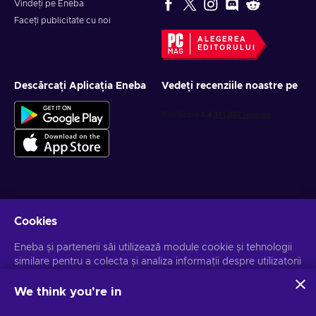
Vindeți pe Eneba
Faceți publicitate cu noi
ALEGEREA
EDITORULUI
Descărcați Aplicația Eneba
Vedeți recenziile noastre pe
Obține oferte personalizate la jocuri
Cookies
Abonează-te
Eneba și partenerii săi utilizează module cookie și tehnologii
similare pentru a colecta și analiza informații despre utilizatorii
Te poți dezabona la orice moment. Vizitează
Notificarea de
Confidențialitate
pentru mai multe informații.
acestui site. Utilizăm aceste informații pentru a îmbunătăți
conținutul, publicitatea și alte servicii de pe site. Datele dvs.
We think you're in
personale pot fi utilizate și pentru personalizarea anunțurilor.