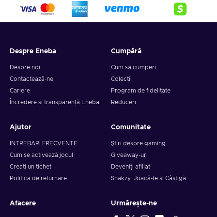
Despre Eneba
Cumpără
Despre noi
Cum să cumperi
Contactează-ne
Colecții
Cariere
Program de fidelitate
Încredere și transparență Eneba
Reduceri
Ajutor
Comunitate
INTREBARI FRECVENTE
Știri despre gaming
Cum se activează jocul
Giveaway-uri
Creați un tichet
Deveniți afiliat
Politica de returnare
Snakzy: Joacă-te și Câștigă
Afacere
Urmărește-ne