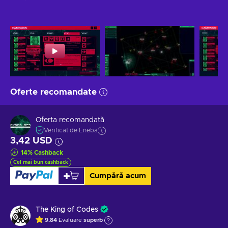
Oferte recomandate
Oferta recomandată
Verificat de Eneba
3,42 USD
14
%
Cashback
Cel mai bun cashback
Cumpără acum
The King of Codes
9.84
Evaluare
superb