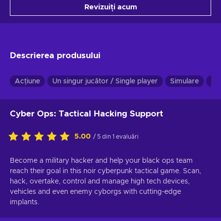
Revizuiți acum
Descrierea produsului
Acțiune
Un singur jucător / Single player
Simulare
Ind
Cyber Ops: Tactical Hacking Support
5.00
/ 5 din 1 evaluări
Become a military hacker and help your black ops team
reach their goal in this noir cyberpunk tactical game. Scan,
hack, overtake, control and manage high tech devices,
vehicles and even enemy cyborgs with cutting-edge
implants.