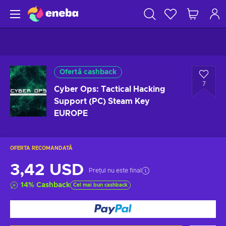
Ofertă cashback
7
Cyber Ops: Tactical Hacking
Support (PC) Steam Key
EUROPE
OFERTA RECOMANDATĂ
3,42 USD
Prețul nu este final
14
%
Cashback
Cel mai bun cashback