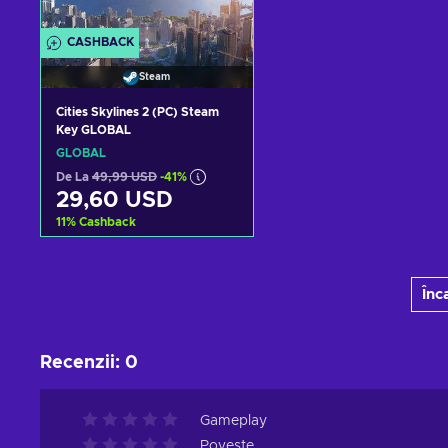
CASHBACK
Steam
Cities Skylines 2 (PC) Steam
Key GLOBAL
GLOBAL
De La
49,99 USD
-41%
29,60 USD
11
%
Cashback
Adaugă în coș
Înc
Vezi ofertele
Recenzii
:
0
Gameplay
Poveste