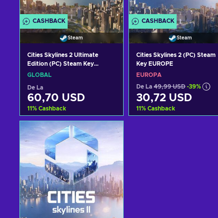
CASHBACK
CASHBACK
Steam
Steam
Cities Skylines 2 Ultimate
Cities Skylines 2 (PC) Steam
Edition (PC) Steam Key
Key EUROPE
GLOBAL
GLOBAL
EUROPA
De La
49,99 USD
-39%
De La
60,70 USD
30,72 USD
11
%
Cashback
11
%
Cashback
Adaugă în coș
Adaugă în coș
Vezi ofertele
Vezi ofertele