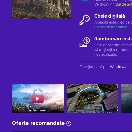
Verificați
ghidul de ac
Cheie digitală
Aceasta este o ediție 
Livrare instantanee
Rambursări inst
Spre deosebire de alt
să obțineți o rambursa
nevizualizate.
Funcționează pe
:
Windows
Oferte recomandate