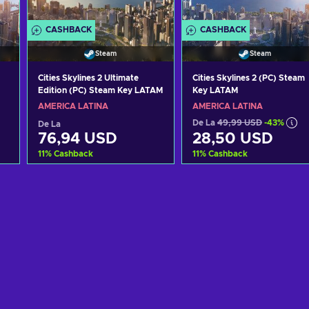
CASHBACK
CASHBACK
Steam
Steam
Cities Skylines 2 Ultimate
Cities Skylines 2 (PC) Steam
Edition (PC) Steam Key LATAM
Key LATAM
AMERICA LATINĂ
AMERICA LATINĂ
De La
49,99 USD
-43%
De La
76,94 USD
28,50 USD
11
%
Cashback
11
%
Cashback
Adaugă în coș
Adaugă în coș
Vezi ofertele
Vezi ofertele