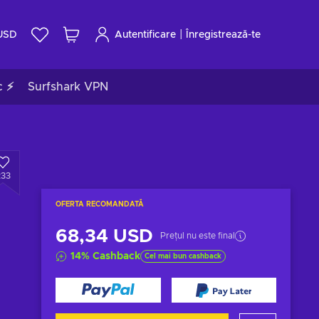
|
USD
Autentificare
Înregistrează-te
c ⚡
Surfshark VPN
233
OFERTA RECOMANDATĂ
68,34 USD
Prețul nu este final
14
%
Cashback
Cel mai bun cashback