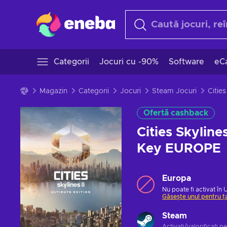
Categorii
Jocuri cu -90%
Software
eCa
Magazin
Categorii
Jocuri
Steam Jocuri
Ofertă cashback
Cities Skyline
Key EUROPE
Europa
Nu poate fi activat în 
Găsește unul pentru ț
Steam
Activați/valorificați p