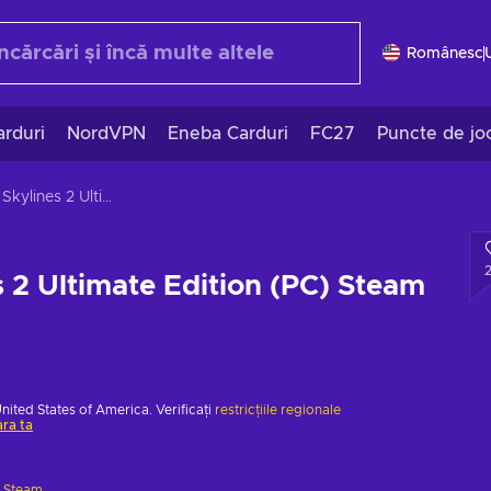
Românesc
rduri
NordVPN
Eneba Carduri
FC27
Puncte de jo
Cities Skylines 2 Ultimate Edition (PC) Steam Key EUROPE
s 2 Ultimate Edition (PC) Steam
United States of America. Verificați
restricțiile regionale
ara ta
e
Steam