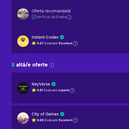
Oferta recomandată
Verificat de Eneba
Instant-Codes
9.67
Evaluare
Excelent
8
altă/e oferte
KeyVerse
9.81
Evaluare
superb
City of Games
9.68
Evaluare
Excelent