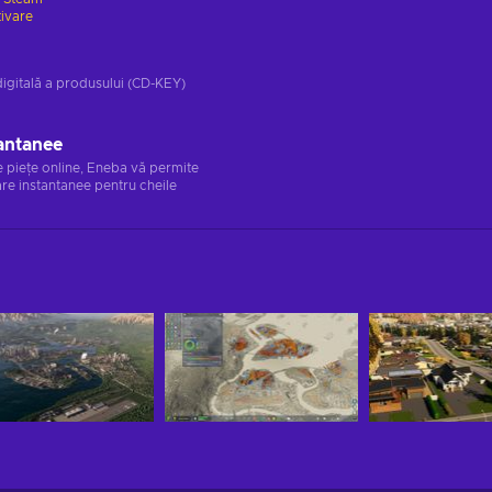
tivare
digitală a produsului (CD-KEY)
antanee
e piețe online, Eneba vă permite
re instantanee pentru cheile