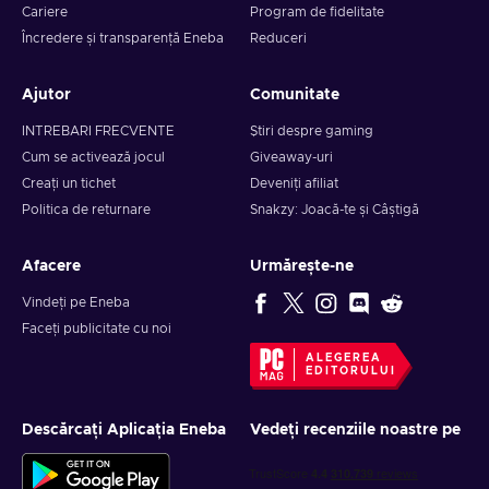
Cariere
Program de fidelitate
Încredere și transparență Eneba
Reduceri
Ajutor
Comunitate
INTREBARI FRECVENTE
Știri despre gaming
Cum se activează jocul
Giveaway-uri
Creați un tichet
Deveniți afiliat
Politica de returnare
Snakzy: Joacă-te și Câștigă
Afacere
Urmărește-ne
Vindeți pe Eneba
Faceți publicitate cu noi
ALEGEREA
EDITORULUI
Descărcați Aplicația Eneba
Vedeți recenziile noastre pe