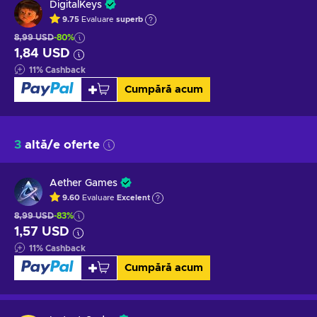
DigitalKeys
9.75
Evaluare
superb
8,99 USD
-80%
1,84 USD
11
%
Cashback
Cumpără acum
3
altă/e oferte
Aether Games
9.60
Evaluare
Excelent
8,99 USD
-83%
1,57 USD
11
%
Cashback
Cumpără acum