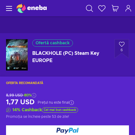
Ofertă cashback
6
BLACKHOLE (PC) Steam Key
EUROPE
OFERTA RECOMANDATĂ
8,99 USD
-80%
1,77 USD
Prețul nu este final
14
%
Cashback
Cel mai bun cashback
Promoția se încheie
peste 53 de zile
!