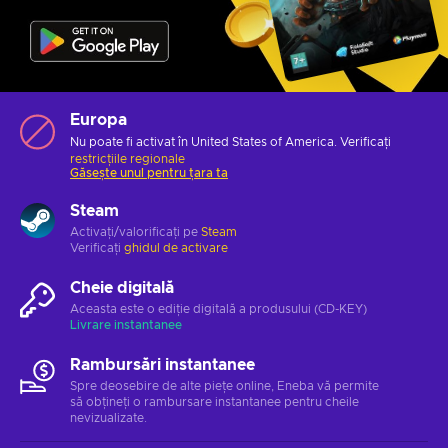
Europa
Nu poate fi activat în United States of America. Verificați
restricțiile regionale
Găsește unul pentru țara ta
Steam
Activați/valorificați pe
Steam
Verificați
ghidul de activare
Cheie digitală
Aceasta este o ediție digitală a produsului (CD-KEY)
Livrare instantanee
Rambursări instantanee
Spre deosebire de alte piețe online, Eneba vă permite
să obțineți o rambursare instantanee pentru cheile
nevizualizate.