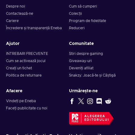
Despre noi
Cum să cumperi
Contactează-ne
Colecții
Cariere
Program de fidelitate
Încredere și transparență Eneba
Reduceri
Ajutor
Comunitate
INTREBARI FRECVENTE
Știri despre gaming
Cum se activează jocul
Giveaway-uri
Creați un tichet
Deveniți afiliat
Politica de returnare
Snakzy: Joacă-te și Câștigă
Afacere
Urmărește-ne
Vindeți pe Eneba
Faceți publicitate cu noi
ALEGEREA
EDITORULUI