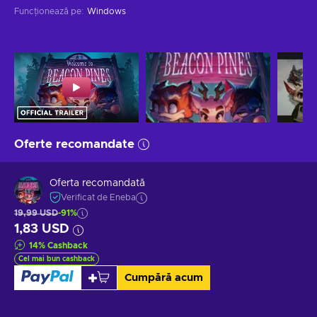
Funcționează pe
:
Windows
Oferte recomandate
Oferta recomandată
Verificat de Eneba
19,99 USD
-91%
1,83 USD
14
%
Cashback
Cel mai bun cashback
Cumpără acum