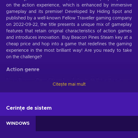
on the action experience, which is enhanced by immersive
gameplay and its premise! Developed by Hiding Spot and
published by a well-known Fellow Traveller gaming company
on 2022-09-22, the title presents a unique mix of gameplay
features that retain original characteristics of action games
and introduces innovation. Buy Beacon Pines Steam key at a
cheap price and hop into a game that redefines the gaming
experience in the most brilliant way! Are you ready to take
on the challenge?
Action genre
Since Beacon Pines Steam key belongs to the action genre,
Citește mai mult
players can expect a variety of tests of physical skills. The
presented storyline is full of intense combat in a fast-paced
environment that’ll give you that adrenaline rush. To become
the best of the best in fighting your enemies, you’ll need to
Cerințe de sistem
boost your reflexes, reaction time as well as hand-eye
coordination. You’ll have to be quick and accurate! Even if
WINDOWS
you’re not yet the best, this game will help you develop
valuable traits. Who says video games are about expanding