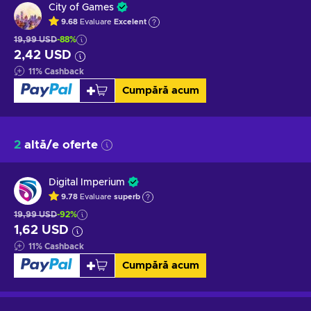
City of Games
9.68
Evaluare
Excelent
19,99 USD
-88%
2,42 USD
11
%
Cashback
Cumpără acum
2
altă/e oferte
Digital Imperium
9.78
Evaluare
superb
19,99 USD
-92%
1,62 USD
11
%
Cashback
Cumpără acum