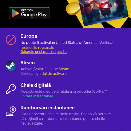
Europa
Nu poate fi activat în United States of America. Verificați
restricțiile regionale
Găsește unul pentru țara ta
Steam
Activați/valorificați pe
Steam
Verificați
ghidul de activare
Cheie digitală
Aceasta este o ediție digitală a produsului (CD-KEY)
Livrare instantanee
Rambursări instantanee
Spre deosebire de alte piețe online, Eneba vă permite
să obțineți o rambursare instantanee pentru cheile
nevizualizate.