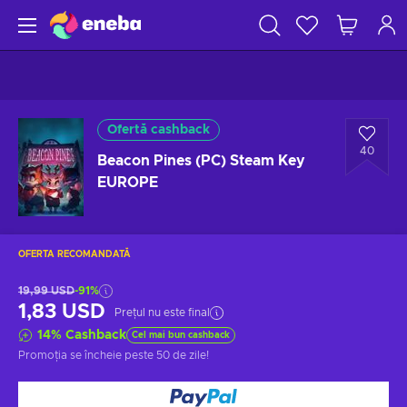
Ofertă cashback
40
Beacon Pines (PC) Steam Key
EUROPE
OFERTA RECOMANDATĂ
19,99 USD
-91%
1,83 USD
Prețul nu este final
14
%
Cashback
Cel mai bun cashback
Promoția se încheie
peste 50 de zile
!