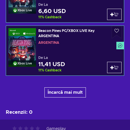
De La
6,60 USD
Xbox Live
11
%
Cashback
Beacon Pines PC/XBOX LIVE Key
ARGENTINA
ARGENTINA
De La
11,41 USD
Xbox Live
11
%
Cashback
Încarcă mai mult
Recenzii
:
0
Gameplay