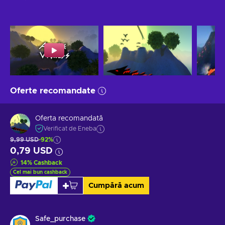
Oferte recomandate
Oferta recomandată
Verificat de Eneba
9,99 USD
-92%
0,79 USD
14
%
Cashback
Cel mai bun cashback
Cumpără acum
Safe_purchase