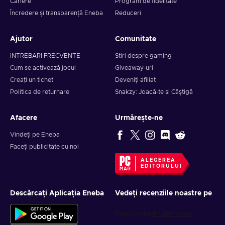
Cariere
Program de fidelitate
Încredere și transparență Eneba
Reduceri
Ajutor
Comunitate
INTREBARI FRECVENTE
Știri despre gaming
Cum se activează jocul
Giveaway-uri
Creați un tichet
Deveniți afiliat
Politica de returnare
Snakzy: Joacă-te și Câștigă
Afacere
Urmărește-ne
Vindeți pe Eneba
Faceți publicitate cu noi
ALEGEREA
EDITORULUI
Descărcați Aplicația Eneba
Vedeți recenziile noastre pe