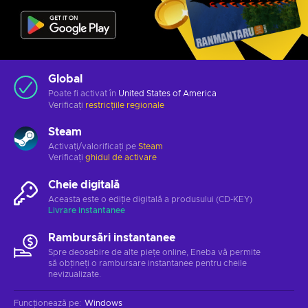
Global
Poate fi activat în
United States of America
Verificați
restricțiile regionale
Steam
Activați/valorificați pe
Steam
Verificați
ghidul de activare
Cheie digitală
Aceasta este o ediție digitală a produsului (CD-KEY)
Livrare instantanee
Rambursări instantanee
Spre deosebire de alte piețe online, Eneba vă permite
să obțineți o rambursare instantanee pentru cheile
nevizualizate.
Funcționează pe
:
Windows