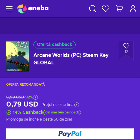
Ofertă cashback
12
Arcane Worlds (PC) Steam Key
GLOBAL
OFERTA RECOMANDATĂ
9,99 USD
-92%
0,79 USD
Prețul nu este final
14
%
Cashback
Cel mai bun cashback
Promoția se încheie
peste 50 de zile
!