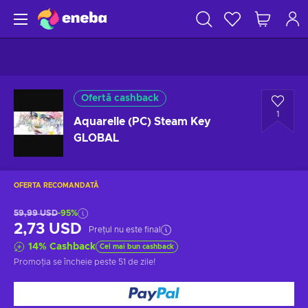
Ofertă cashback
1
Aquarelle (PC) Steam Key
GLOBAL
OFERTA RECOMANDATĂ
59,99 USD
-95%
2,73 USD
Prețul nu este final
14
%
Cashback
Cel mai bun cashback
Promoția se încheie
peste 51 de zile
!