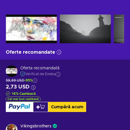
Oferte recomandate
Oferta recomandată
Verificat de Eneba
59,99 USD
-95%
2,73 USD
14
%
Cashback
Cel mai bun cashback
Cumpără acum
Vikingsbrothers