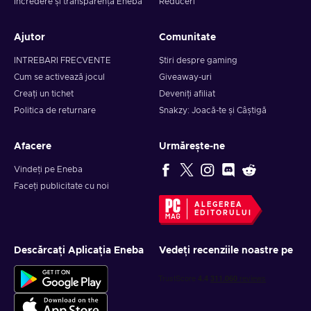
Încredere și transparență Eneba
Reduceri
Ajutor
Comunitate
INTREBARI FRECVENTE
Știri despre gaming
Cum se activează jocul
Giveaway-uri
Creați un tichet
Deveniți afiliat
Politica de returnare
Snakzy: Joacă-te și Câștigă
Afacere
Urmărește-ne
Vindeți pe Eneba
Faceți publicitate cu noi
ALEGEREA
EDITORULUI
Descărcați Aplicația Eneba
Vedeți recenziile noastre pe