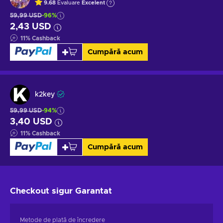
9.68
Evaluare
Excelent
59,99 USD
-96%
2,43 USD
11
%
Cashback
Cumpără acum
k2key
59,99 USD
-94%
3,40 USD
11
%
Cashback
Cumpără acum
Checkout sigur
Garantat
Metode de plată de încredere