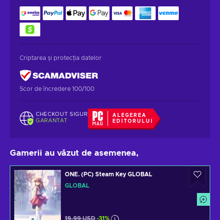
Criptarea și protecția datelor
Scor de încredere 100/100
CHECKOUT SIGUR
ALEGEREA
GARANTAT
EDITORULUI
Gamerii au văzut de asemenea,
ONE. (PC) Steam Key GLOBAL
GLOBAL
19,99 USD
-31%