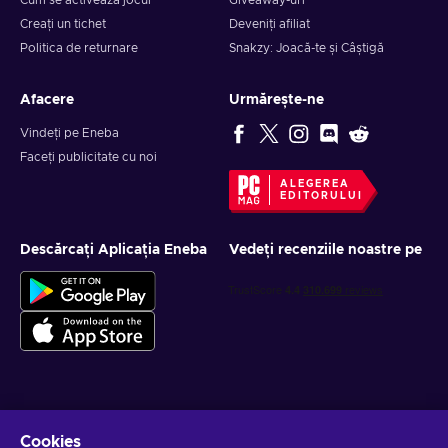
Cum se activează jocul
Giveaway-uri
Creați un tichet
Deveniți afiliat
Politica de returnare
Snakzy: Joacă-te și Câștigă
Afacere
Urmărește-ne
Vindeți pe Eneba
Faceți publicitate cu noi
ALEGEREA
EDITORULUI
Descărcați Aplicația Eneba
Vedeți recenziile noastre pe
Obține oferte personalizate la jocuri
Cookies