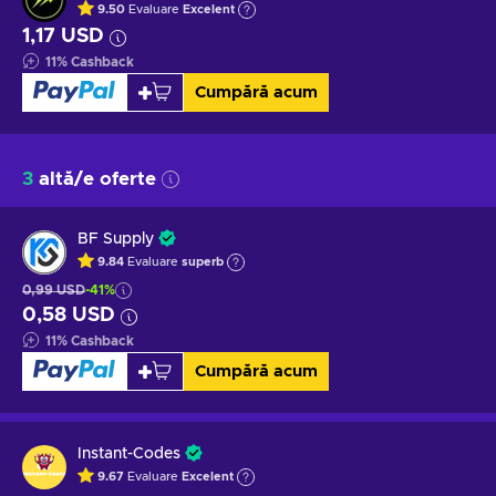
9.50
Evaluare
Excelent
1,17 USD
11
%
Cashback
Cumpără acum
3
altă/e oferte
BF Supply
9.84
Evaluare
superb
0,99 USD
-41%
0,58 USD
11
%
Cashback
Cumpără acum
Instant-Codes
9.67
Evaluare
Excelent