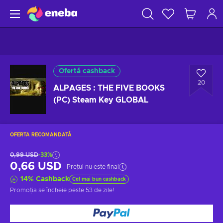
Ofertă cashback
20
ALPAGES : THE FIVE BOOKS
(PC) Steam Key GLOBAL
OFERTA RECOMANDATĂ
0,99 USD
-33%
0,66 USD
Prețul nu este final
14
%
Cashback
Cel mai bun cashback
Promoția se încheie
peste 53 de zile
!