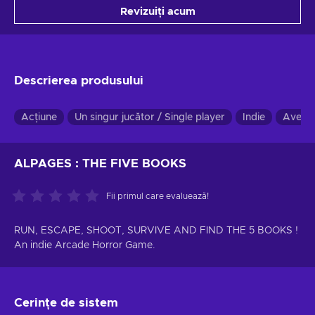
Revizuiți acum
Descrierea produsului
Acțiune
Un singur jucător / Single player
Indie
Avent
ALPAGES : THE FIVE BOOKS
Fii primul care evaluează!
RUN, ESCAPE, SHOOT, SURVIVE AND FIND THE 5 BOOKS !
An indie Arcade Horror Game.
Cerințe de sistem