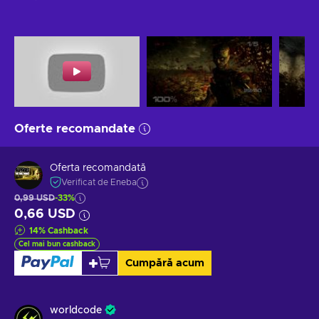
Oferte recomandate
Oferta recomandată
Verificat de Eneba
0,99 USD
-33%
0,66 USD
14
%
Cashback
Cel mai bun cashback
Cumpără acum
worldcode