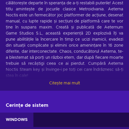
călătorește departe în speranța de a-ți restabili puterile! Acest
titlu amintește de jocurile clasice Metroidvania. Aeterna
Noctis este un fermecător joc platformer de acțiune, desenat
manual, cu lupte rapide și secțiuni de platformă care te vor
ține în suspans maxim. Creată și publicată de Aeternum
Game Studios S.L, această experiență 2D explozivă îți va
pune abilitățile la încercare în timp ce ucizi inamicii, evadezi
din situații complicate și elimini orice amenințare în 16 zone
diferite, dar interconectate. Chaos, conducătorul Aeterna, te-
a blestemat să porți un război etern, dar după fiecare moarte
trebuie să recâștigi ceea ce ai pierdut. Cumpără Aeterna
Noctis Steam key și învinge-i pe toți cei care îndrăznesc să-ți
stea în cale!
Citește mai mult
Aeterna Noctis - caracteristici de joc
Regele Întunericului a fost legat de un blestem, să se lupte
veșnic cu Regina Luminii. Regele vrea să-și recapete puterea
Cerințe de sistem
după recenta sa înfrângere. Provocările din Aeterna Noctis
key, necesită o determinare de neclintit, dar prada de luptă
WINDOWS
merită cu siguranță efortul!