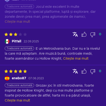
Traducere automată
Jocul este excelent în multe 
departamente, în special platforme, luptă și explorare, dar 
zonele devin prea mari, prea aglomerate de inamici,
Citește mai mult
0
Pitfall
22.09.2025
Traducere automată
E un Metroidvania bun. Dar nu e la nivelul 
la care mă așteptam. Are muzică bună, controale medii, 
foarte asemănător cu Hollow Knight,
Citește mai mult
0
enebo87
07.06.2023
Traducere automată
Grozav joc în stil metroidvania, foarte 
inspirat de Hollow Knight, deși cu mai multe platforme și 
foarte provocatoare de altfel, harta mi s-a părut uriașă,
Citește mai mult