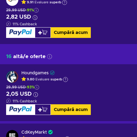
9.91
Evaluare
superb
29,99 USD
-91%
2,82 USD
11
%
Cashback
Cumpără acum
16
altă/e oferte
Houndgames
9.80
Evaluare
superb
29,99 USD
-93%
2,05 USD
11
%
Cashback
Cumpără acum
CdKeyMarkt