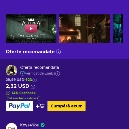
Oferte recomandate
Oferta recomandată
Verificat de Eneba
29,99 USD
-92%
2,32 USD
14
%
Cashback
Cel mai bun cashback
Cumpără acum
Keys4You