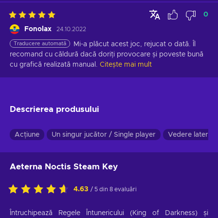
0
Fonolax
24.10.2022
Traducere automată
Mi-a plăcut acest joc, rejucat o dată. Îl 
recomand cu căldură dacă doriți provocare și poveste bună 
cu grafică realizată manual.
Citește mai mult
Descrierea produsului
Acțiune
Un singur jucător / Single player
Vedere laterală
Aeterna Noctis Steam Key
4.63
/ 5 din 8 evaluări
Întruchipează Regele Întunericului (King of Darkness) și