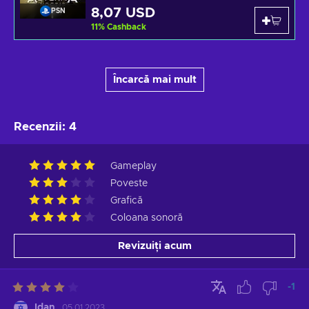
8,07 USD
PSN
11
%
Cashback
Încarcă mai mult
Recenzii
:
4
Gameplay
Poveste
Grafică
Coloana sonoră
Revizuiți acum
-1
Idan
05.01.2023