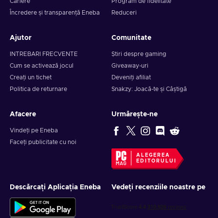
Cariere
Program de fidelitate
Încredere și transparență Eneba
Reduceri
Ajutor
Comunitate
INTREBARI FRECVENTE
Știri despre gaming
Cum se activează jocul
Giveaway-uri
Creați un tichet
Deveniți afiliat
Politica de returnare
Snakzy: Joacă-te și Câștigă
Afacere
Urmărește-ne
Vindeți pe Eneba
Faceți publicitate cu noi
ALEGEREA
EDITORULUI
Descărcați Aplicația Eneba
Vedeți recenziile noastre pe