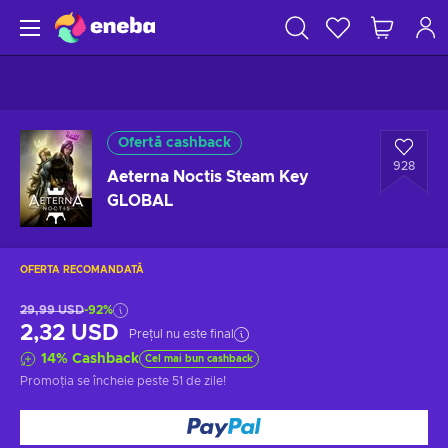
Ofertă cashback
928
Aeterna Noctis Steam Key
GLOBAL
OFERTA RECOMANDATĂ
29,99 USD
-92%
2,32 USD
Prețul nu este final
14
%
Cashback
Cel mai bun cashback
Promoția se încheie
peste 51 de zile
!