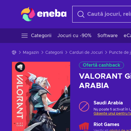
Categorii
Jocuri cu -90%
Software
eCa
Magazin
Categorii
Carduri de Jocuri
Puncte de 
Ofertă cashback
VALORANT Gif
ARABIA
Saudi Arabia
Nu poate fi activat în 
Găsește unul pentru ț
Riot Games
Verificați
ghidul de ac