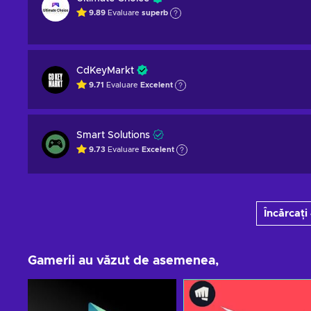
9.89
Evaluare
superb
CdKeyMarkt
9.71
Evaluare
Excelent
Smart Solutions
9.73
Evaluare
Excelent
Încărcați
Gamerii au văzut de asemenea,