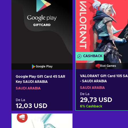
CASHBACK
Riot Games
Google Play
VALORANT Gift Card 105 SA
Google Play Gift Card 45 SAR
- SAUDI ARABIA
Key SAUDI ARABIA
SAUDI ARABIA
SAUDI ARABIA
De La
29,73 USD
De La
12,03 USD
6
%
Cashback
Adaugă în coș
Adaugă în coș