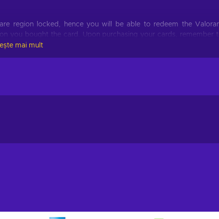
are region locked, hence you will be able to redeem the Valora
egion you bought the card. Upon purchasing your cards, remember 
o verify that you have successfully redeemed the card. If any err
tește mai mult
ipt are vital in further investigating the issue.
 must follow these steps:
ore tab;