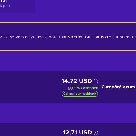
 USD
AR per
1
r EU servers only! Please note that Valorant Gift Cards are intended for 
14,72 USD
Cumpără acum
9
%
Cashback
Cel mai bun cashback
12,71 USD