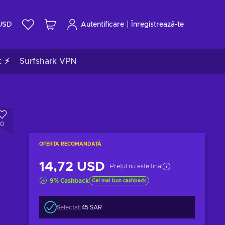
|
USD
Autentificare
Înregistrează-te
c ⚡
Surfshark VPN
0
OFERTA RECOMANDATĂ
14,72 USD
Prețul nu este final
9
%
Cashback
Cel mai bun cashback
Selectat:
45 SAR