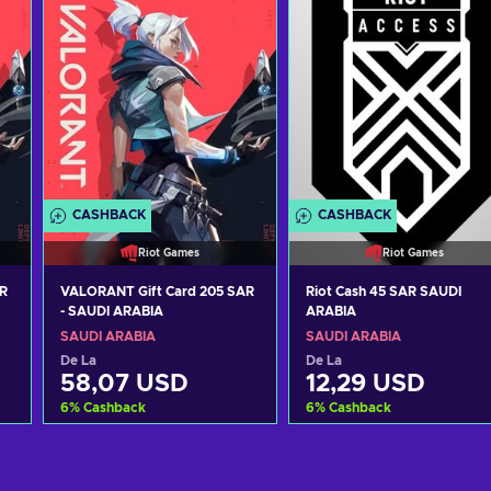
CASHBACK
CASHBACK
Riot Games
Riot Games
R
VALORANT Gift Card 205 SAR
Riot Cash 45 SAR SAUDI
- SAUDI ARABIA
ARABIA
SAUDI ARABIA
SAUDI ARABIA
De La
De La
58,07 USD
12,29 USD
6
%
Cashback
6
%
Cashback
Adaugă în coș
Adaugă în coș