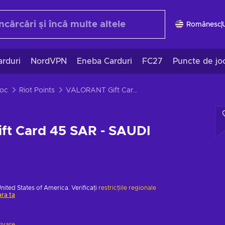
Românesc
rduri
NordVPN
Eneba Carduri
FC27
Puncte de jo
joc
Riot Points
VALORANT Gift Card 45 SAR - SAUDI ARABIA
t Card 45 SAR - SAUDI
United States of America. Verificați
restricțiile regionale
ara ta
tivare