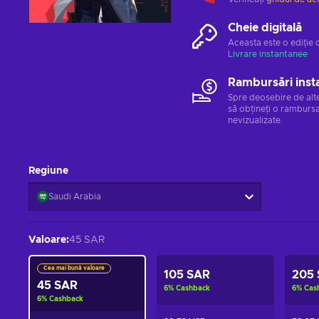
Cheie digitală
Aceasta este o ediție 
Livrare instantanee
Rambursări inst
Spre deosebire de alt
să obțineți o rambursa
nevizualizate.
Regiune
Saudi Arabia
Valoare
:
45 SAR
Cea mai bună valoare
105 SAR
205
45 SAR
6
%
Cashback
6
%
Cas
6
%
Cashback