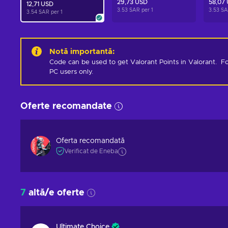
29,73 USD
58,07
12,71 USD
3.53 SAR per
1
3.53 S
3.54 SAR per
1
Notă importantă
:
Code can be used to get Valorant Points in Valorant.  Fo
PC users only.
Oferte recomandate
Oferta recomandată
Verificat de Eneba
7
altă/e oferte
Ultimate Choice