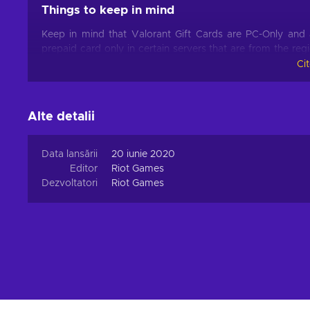
Things to keep in mind
Keep in mind that Valorant Gift Cards are PC-Only and 
prepaid card only in certain servers that are from the r
keep the card and the store receipt until you are able t
Ci
occurs with the redemption process, your card and store rece
Activation guide
Alte detalii
To successfully redeem your prepaid card in Valorant, you
Data lansării
20 iunie 2020
Log into the Valorant game client;
Editor
Riot Games
Click on the Valorant icon located to the right of the St
Dezvoltatori
Riot Games
Select Prepaid Cards and Codes;
Input the code provided for your card;
Press Submit;
Enjoy your Valorant Points!