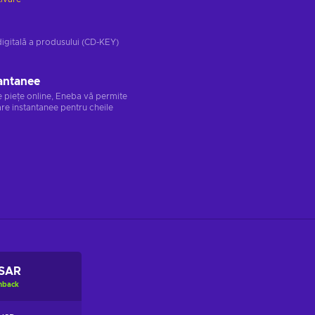
digitală a produsului (CD-KEY)
antanee
e piețe online, Eneba vă permite
re instantanee pentru cheile
 SAR
hback