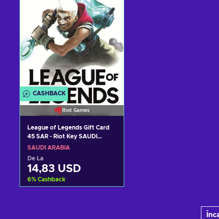
Vezi ofertele
Vezi ofertele
CASHBACK
Riot Games
League of Legends Gift Card
45 SAR - Riot Key SAUDI
ARABIA
SAUDI ARABIA
De La
14,83 USD
6
%
Cashback
Adaugă în coș
Înc
Vezi ofertele