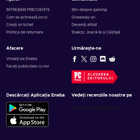
INTREBARI FRECVENTE
Știri despre gaming
Cum se activează jocul
Giveaway-uri
Creați un tichet
Deveniți afiliat
Politica de returnare
Snakzy: Joacă-te și Câștigă
Afacere
Urmărește-ne
Vindeți pe Eneba
Faceți publicitate cu noi
ALEGEREA
EDITORULUI
Descărcați Aplicația Eneba
Vedeți recenziile noastre pe