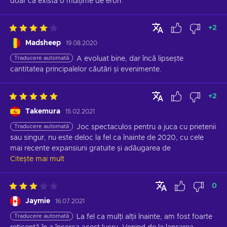
doar că există o mulțime de erori.
+
2
Madsheep
19.08.2020
Traducere automată
A evoluat bine, dar încă lipsește 
cantitatea principalelor căutări și evenimente.
+
2
Takemura
15.02.2021
Traducere automată
Joc spectaculos pentru a juca cu prietenii 
sau singur, nu este deloc la fel ca înainte de 2020, cu cele 
mai recente expansiuni gratuite și adăugarea de
Citește mai mult
0
Jaymie
16.07.2021
Traducere automată
La fel ca mulți alții înainte, am fost foarte 