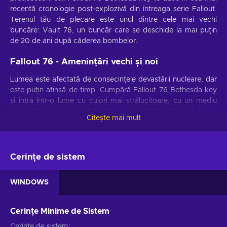
recentă cronologie post-explozivă din întreaga serie Fallout.
Terenul tău de plecare este unul dintre cele mai vechi
buncăre: Vault 76, un buncăr care se deschide la mai puțin
de 20 de ani după căderea bombelor.
Fallout 76 - Amenințări vechi și noi
Lumea este afectată de consecințele devastării nucleare, dar
este puțin atinsă de timp. Cumpără Fallout 76 Bethesda key
și intră într-o lume cu culori mai strălucitoare, cu un mediu
mai puțin noroios și plictisitor, și cu clădiri care încă nu se
Citește mai mult
prăbușesc. Nu te înveseli prea devreme, deoarece ghouls și
death claws pândesc fără îndoială în întuneric, împreună cu
monștrii cu totul noi, unici pentru o experiență de neuitat.
Cerințe de sistem
Fallout 76 - Modificări
Pentru prima dată în serie, te vei scufunda într-un joc complet
WINDOWS
multiplayer, care aduce o mulțime de schimbări interesante:
Cerințe Minime de Sistem
Funcția de mișcare lentă V.A.T.S. nu mai este
disponibilă, dar în schimb, poți alege și viza părți ale
Cerințe de sistem