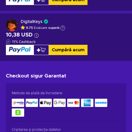
DigitalKeys
9.75
Evaluare
superb
10,38 USD
11
%
Cashback
Cumpără acum
Checkout sigur
Garantat
Metode de plată de încredere
Criptarea și protecția datelor