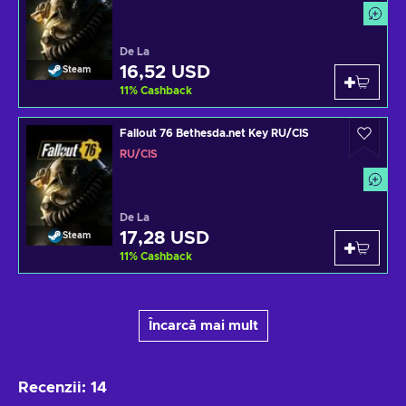
De La
16,52 USD
Steam
11
%
Cashback
Fallout 76 Bethesda.net Key RU/CIS
RU/CIS
De La
17,28 USD
Steam
11
%
Cashback
Încarcă mai mult
Recenzii
:
14