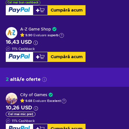
Cel mai bun cashback
Cumpără acum
A-Z Game Shop
9.90
Evaluare
superb
16,43 USD
11
%
Cashback
Cumpără acum
2
altă/e oferte
City of Games
9.68
Evaluare
Excelent
10,26 USD
Cel mai mic preț
11
%
Cashback
Cumpără acum