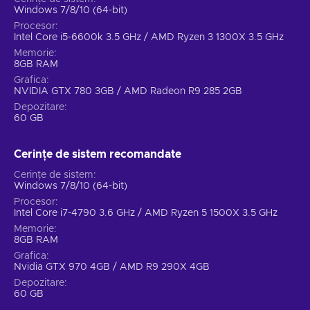
Windows 7/8/10 (64-bit)
corpului inamicilor.
Procesor
S.P.E.C.I.A.L. Procesul de creare a personajelor cu
Intel Core i5-6600k 3.5 GHz / AMD Ryzen 3 1300X 3.5 GHz
puncte de îndemânare și avantaje s-a întors; o schimbare
Memorie
interesantă în Fallout 76 Bethesda key este că avantajele
8GB RAM
nu mai sunt permanente și pot fi schimbate sau activate /
Grafica
dezactivate la comanda ta.
NVIDIA GTX 780 3GB / AMD Radeon R9 285 2GB
C.A.M.P. sau Construction and Assembly Mobile
Depozitare
60 GB
Platform intră în joc, ceea ce îți permite să construiești
baza ori de câte ori ești online și să transformi baza într-un
plan oricând te deconectezi. Deci, atacul bazei când ești
Cerințe de sistem recomandate
offline nu mai este o opțiune.
Cerințe de sistem
Crafting-ul s-a întors, și deoarece jocul are loc în
Windows 7/8/10 (64-bit)
întregime în mediul online, fiecare articol / material sau
Procesor
rețetă este gata pentru o tranzacție!
Intel Core i7-4790 3.6 GHz / AMD Ryzen 5 1500X 3.5 GHz
Foamea și setea cu Fallout 76 Bethesda key, deși nu
Memorie
8GB RAM
sunt la fel de dăunătoare ca în alte jocuri din serie, te vor
Grafica
face totuși să îți monitorizezi cu atenție personajul. Altfel
Nvidia GTX 970 4GB / AMD R9 290X 4GB
vor apărea diverse probleme.
Depozitare
60 GB
Fallout 76 - PvP & PvE