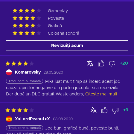
Gameplay
Poveste
Grafică
Coloana sonoră
Revizuiți acum
+
20
Komarovsky
28.05.2020
Traducere automată
Mi-a luat mult timp să încerc acest joc 
cauza opiniilor negative din partea jocurilor și a recenziilor. 
Dar după un DLC gratuit Wastelanders,
Citește mai mult
+
3
XxLordPeanutxX
08.08.2020
Traducere automată
Joc bun, grafică bună, poveste bună, 