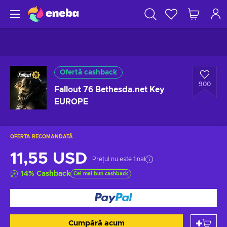
Ofertă cashback
900
Fallout 76 Bethesda.net Key
EUROPE
OFERTA RECOMANDATĂ
11,55 USD
Prețul nu este final
14
%
Cashback
Cel mai bun cashback
Cumpără acum