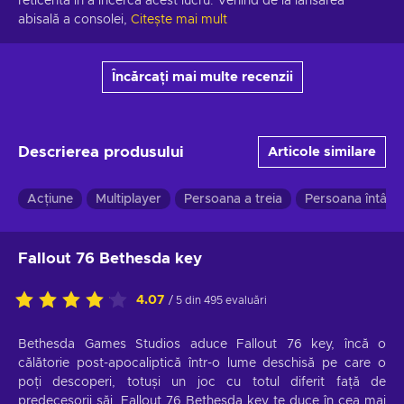
reticentă în a încerca acest lucru. Venind de la lansarea 
abisală a consolei,
Citește mai mult
Încărcați mai multe recenzii
Descrierea produsului
Articole similare
Acțiune
Multiplayer
Persoana a treia
Persoana întâi
Fallout 76 Bethesda key
4.07
/ 5 din 495 evaluări
Bethesda Games Studios aduce Fallout 76 key, încă o
călătorie post-apocaliptică într-o lume deschisă pe care o
poți descoperi, totuși un joc cu totul diferit față de
predecesorii săi. Fallout 76 Bethesda key te duce în cea mai