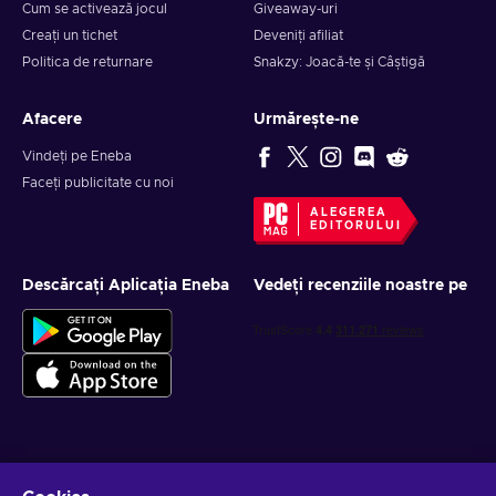
Cum se activează jocul
Giveaway-uri
Creați un tichet
Deveniți afiliat
Politica de returnare
Snakzy: Joacă-te și Câștigă
Afacere
Urmărește-ne
Vindeți pe Eneba
Faceți publicitate cu noi
ALEGEREA
EDITORULUI
Descărcați Aplicația Eneba
Vedeți recenziile noastre pe
Obține oferte personalizate la jocuri