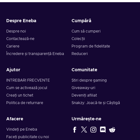
Despre Eneba
Cumpără
Despre noi
Cum să cumperi
Contactează-ne
Colecții
Cariere
Program de fidelitate
Încredere și transparență Eneba
Reduceri
Ajutor
Comunitate
INTREBARI FRECVENTE
Știri despre gaming
Cum se activează jocul
Giveaway-uri
Creați un tichet
Deveniți afiliat
Politica de returnare
Snakzy: Joacă-te și Câștigă
Afacere
Urmărește-ne
Vindeți pe Eneba
Faceți publicitate cu noi