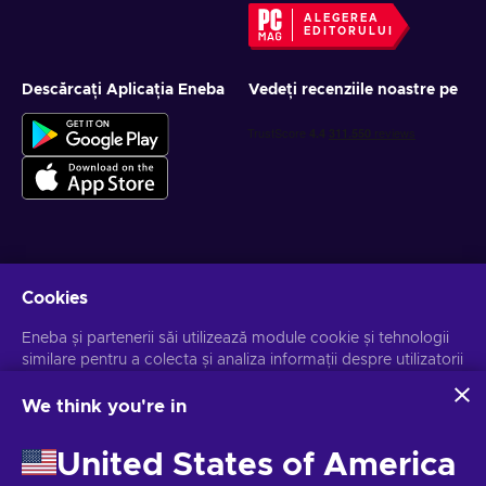
ALEGEREA
EDITORULUI
Descărcați Aplicația Eneba
Vedeți recenziile noastre pe
Obține oferte personalizate la jocuri
Cookies
Abonează-te
Eneba și partenerii săi utilizează module cookie și tehnologii
similare pentru a colecta și analiza informații despre utilizatorii
Te poți dezabona la orice moment. Vizitează
Notificarea de
Confidențialitate
pentru mai multe informații.
acestui site. Utilizăm aceste informații pentru a îmbunătăți
conținutul, publicitatea și alte servicii de pe site. Datele dvs.
We think you're in
personale pot fi utilizate și pentru personalizarea anunțurilor.
Românesc
USD
Făcând clic pe "Accept all", sunteți de acord cu utilizarea
United States of America
acestor tehnologii de către Eneba și partenerii săi. Vă puteți