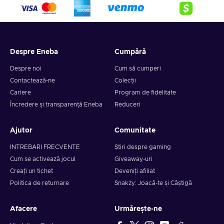
Despre Eneba
Cumpără
Despre noi
Cum să cumperi
Contactează-ne
Colecții
Cariere
Program de fidelitate
Încredere și transparență Eneba
Reduceri
Ajutor
Comunitate
INTREBARI FRECVENTE
Știri despre gaming
Cum se activează jocul
Giveaway-uri
Creați un tichet
Deveniți afiliat
Politica de returnare
Snakzy: Joacă-te și Câștigă
Afacere
Urmărește-ne