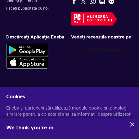
Vindeți pe Eneba
Faceți publicitate cu noi
ALEGEREA
EDITORULUI
Descărcați Aplicația Eneba
Vedeți recenziile noastre pe
Obține oferte personalizate la jocuri
Cookies
Abonează-te
Eneba și partenerii săi utilizează module cookie și tehnologii
similare pentru a colecta și analiza informații despre utilizatorii
Te poți dezabona la orice moment. Vizitează
Notificarea de
Confidențialitate
pentru mai multe informații.
acestui site. Utilizăm aceste informații pentru a îmbunătăți
conținutul, publicitatea și alte servicii de pe site. Datele dvs.
We think you're in
personale pot fi utilizate și pentru personalizarea anunțurilor.
Românesc
USD