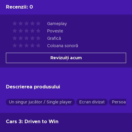
Recenzii
:
0
Gameplay
Poveste
Grafică
Coloana sonoră
Revizuiți acum
Descrierea produsului
Un singur jucător / Single player
Ecran divizat
Persoana 
Cars 3: Driven to Win