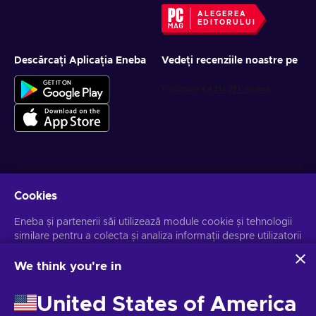
ALEGEREA
EDITORULUI
Descărcați Aplicația Eneba
Vedeți recenziile noastre pe
Obține oferte personalizate la jocuri
Cookies
Abonează-te
Eneba și partenerii săi utilizează module cookie și tehnologii
similare pentru a colecta și analiza informații despre utilizatorii
Te poți dezabona la orice moment. Vizitează
Notificarea de
Confidențialitate
pentru mai multe informații.
acestui site. Utilizăm aceste informații pentru a îmbunătăți
conținutul, publicitatea și alte servicii de pe site. Datele dvs.
We think you're in
personale pot fi utilizate și pentru personalizarea anunțurilor.
Românesc
USD
Făcând clic pe "Accept all", sunteți de acord cu utilizarea
United States of America
acestor tehnologii de către Eneba și partenerii săi. Vă puteți