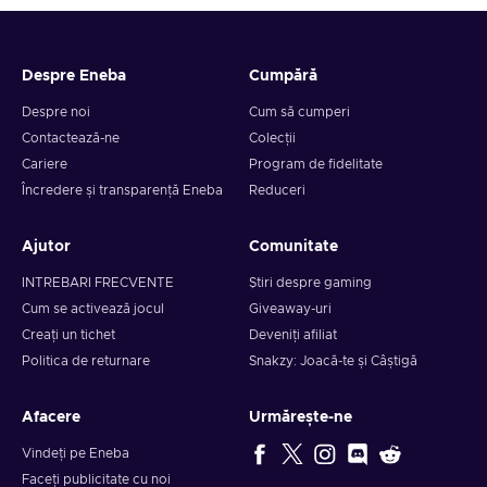
Despre Eneba
Cumpără
Despre noi
Cum să cumperi
Contactează-ne
Colecții
Cariere
Program de fidelitate
Încredere și transparență Eneba
Reduceri
Ajutor
Comunitate
INTREBARI FRECVENTE
Știri despre gaming
Cum se activează jocul
Giveaway-uri
Creați un tichet
Deveniți afiliat
Politica de returnare
Snakzy: Joacă-te și Câștigă
Afacere
Urmărește-ne
Vindeți pe Eneba
Faceți publicitate cu noi