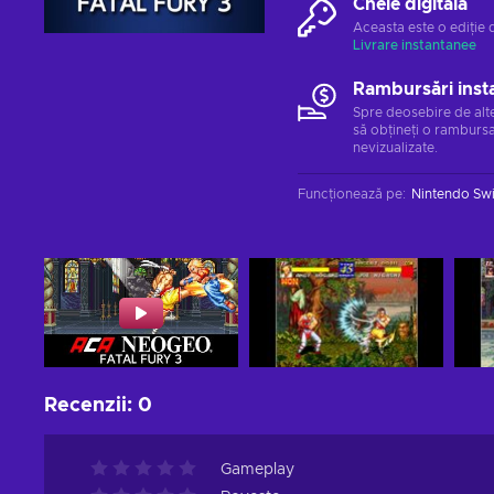
Cheie digitală
Aceasta este o ediție 
Livrare instantanee
Rambursări inst
Spre deosebire de alt
să obțineți o rambursa
nevizualizate.
Funcționează pe
:
Nintendo Sw
Recenzii
:
0
Gameplay