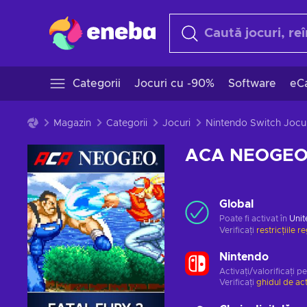
Categorii
Jocuri cu -90%
Software
eCa
Magazin
Categorii
Jocuri
Nintendo Switch Jocur
ACA NEOGEO
Global
Poate fi activat în
Unit
Verificați
restricțiile r
Nintendo
Activați/valorificați p
Verificați
ghidul de ac