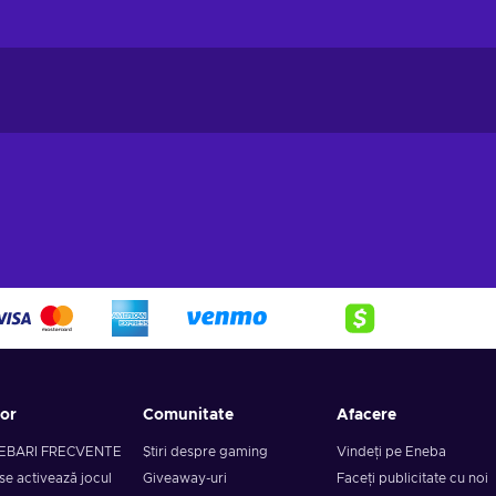
tor
Comunitate
Afacere
EBARI FRECVENTE
Știri despre gaming
Vindeți pe Eneba
se activează jocul
Giveaway-uri
Faceți publicitate cu noi