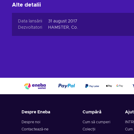
Alte detalii
Data lansării
31 august 2017
Dezvoltatori
HAMSTER, Co.
Despre Eneba
Cumpără
Aju
Despre noi
Cum să cumperi
INTR
Contactează-ne
Colecții
Cum 