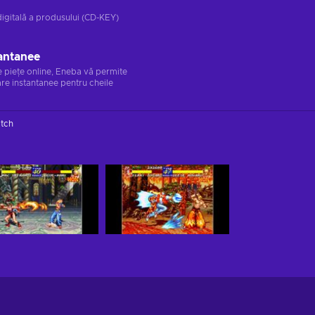
digitală a produsului (CD-KEY)
antanee
e piețe online, Eneba vă permite
re instantanee pentru cheile
itch