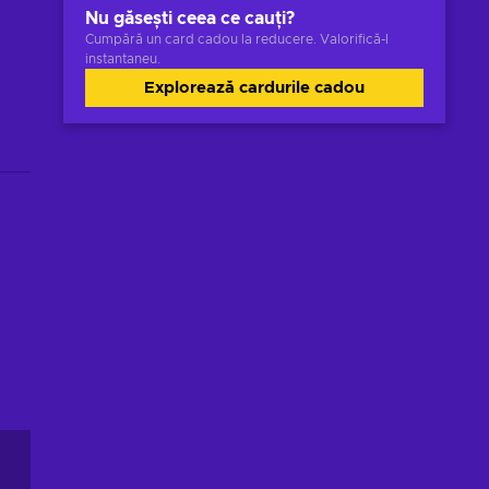
Nu găsești ceea ce cauți?
Cumpără un card cadou la reducere. Valorifică-l
instantaneu.
Explorează cardurile cadou