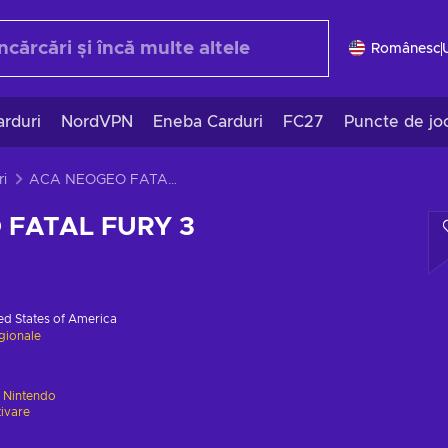
Românesc
rduri
NordVPN
Eneba Carduri
FC27
Puncte de jo
i
ACA NEOGEO FATAL FURY 3
 FATAL FURY 3
ed States of America
egionale
e
Nintendo
tivare