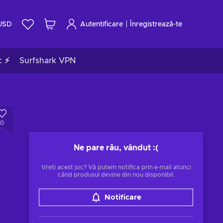
|
USD
Autentificare
Înregistrează-te
c ⚡
Surfshark VPN
0
Ne pare rău, vândut
:(
Vreți acest joc? Vă putem notifica prin e-mail atunci
când produsul devine din nou disponibil.
Notificare