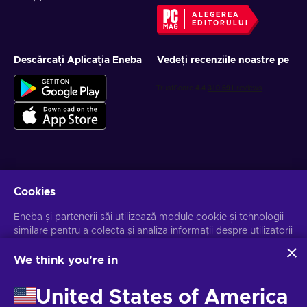
ALEGEREA
EDITORULUI
Descărcați Aplicația Eneba
Vedeți recenziile noastre pe
Obține oferte personalizate la jocuri
Cookies
Abonează-te
Eneba și partenerii săi utilizează module cookie și tehnologii
Te poți dezabona la orice moment. Vizitează
similare pentru a colecta și analiza informații despre utilizatorii
Notificarea de
Confidențialitate
pentru mai multe informații.
acestui site. Utilizăm aceste informații pentru a îmbunătăți
conținutul, publicitatea și alte servicii de pe site. Datele dvs.
We think you're in
personale pot fi utilizate și pentru personalizarea anunțurilor.
Românesc
USD
Făcând clic pe "Accept all", sunteți de acord cu utilizarea
United States of America
acestor tehnologii de către Eneba și partenerii săi. Vă puteți