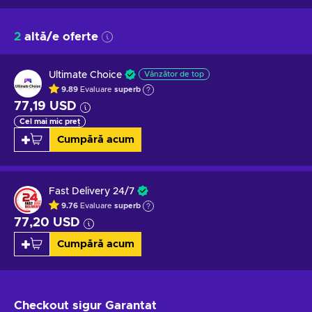
2
altă/e oferte
Ultimate Choice
Vânzător de top
9.89
Evaluare
superb
77,19 USD
Cel mai mic preț
Cumpără acum
Fast Delivery 24/7
9.76
Evaluare
superb
77,20 USD
Cumpără acum
Checkout sigur
Garantat