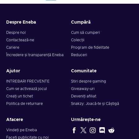
Despre Eneba
Cumpără
Despre noi
Cum să cumperi
Contactează-ne
Colecții
Cariere
Program de fidelitate
Încredere și transparență Eneba
Reduceri
Ajutor
Comunitate
INTREBARI FRECVENTE
Știri despre gaming
Cum se activează jocul
Giveaway-uri
Creați un tichet
Deveniți afiliat
Politica de returnare
Snakzy: Joacă-te și Câștigă
Afacere
Urmărește-ne
Vindeți pe Eneba
Faceți publicitate cu noi