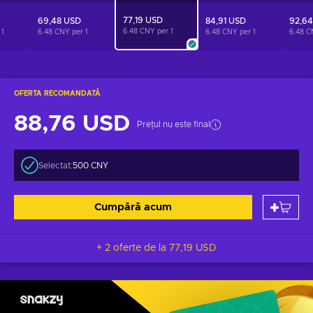
77,19 USD
69,48 USD
84,91 USD
92,6
6.48 CNY per
1
r
1
6.48 CNY per
1
6.48 CNY per
1
6.48 C
OFERTA RECOMANDATĂ
88,76 USD
Prețul nu este final
Selectat:
500 CNY
Cumpără acum
+ 2 oferte de la
77,19 USD