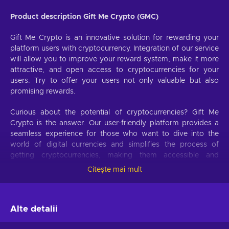
Product description Gift Me Crypto (GMC)
Gift Me Crypto is an innovative solution for rewarding your
platform users with cryptocurrency. Integration of our service
will allow you to improve your reward system, make it more
attractive, and open access to cryptocurrencies for your
users. Try to offer your users not only valuable but also
promising rewards.
Curious about the potential of cryptocurrencies? Gift Me
Crypto is the answer. Our user-friendly platform provides a
seamless experience for those who want to dive into the
world of digital currencies and simplifies the process of
getting cryptocurrencies, making them accessible and
hassle-free.
Citește mai mult
Offer your users the opportunity to obtain cryptocurrencies
with a simple voucher system. With Gift Me Crypto vouchers,
Alte detalii
users can easily receive popular cryptocurrencies such as
Bitcoin, Ethereum, Dogecoin, Litecoin, USDC, or BNB