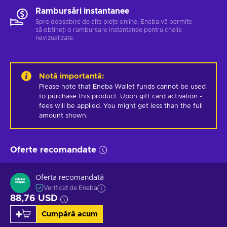
Rambursări instantanee
Spre deosebire de alte piețe online, Eneba vă permite
să obțineți o rambursare instantanee pentru cheile
nevizualizate.
Notă importantă
:
Please note that Eneba Wallet funds cannot be used 
to purchase this product. Upon gift card activation - 
fees will be applied. You might get less than the full 
amount shown.
Oferte recomandate
Oferta recomandată
Verificat de Eneba
88,76 USD
Cumpără acum