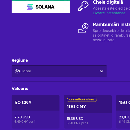
Cheie digitală
Aceasta este o ediție 
Livrare instantanee
Rambursări inst
Spre deosebire de alt
să obțineți o rambursa
nevizualizate.
Regiune
Global
Valoare
:
Cea mai bună valoare
50 CNY
150 
100 CNY
7,70 USD
23,10 
15,39 USD
6.49 CNY per
1
6.49 C
6.50 CNY per
1