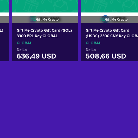
Gift Me Crypto
Gift Me Crypto
L)
Gift Me Crypto Gift Card (SOL)
Gift Me Crypto Gift Card
3300 BRL Key GLOBAL
(USDC) 3300 CNY Key GLOB
GLOBAL
GLOBAL
De La
De La
636,49 USD
508,66 USD
Adaugă în coș
Adaugă în coș
Vezi ofertele
Vezi ofertele