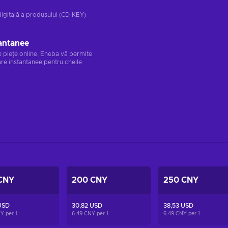
digitală a produsului (CD-KEY)
antanee
e piețe online, Eneba vă permite
re instantanee pentru cheile
CNY
200 CNY
250 CNY
USD
30,82 USD
38,53 USD
NY per
1
6.49 CNY per
1
6.49 CNY per
1