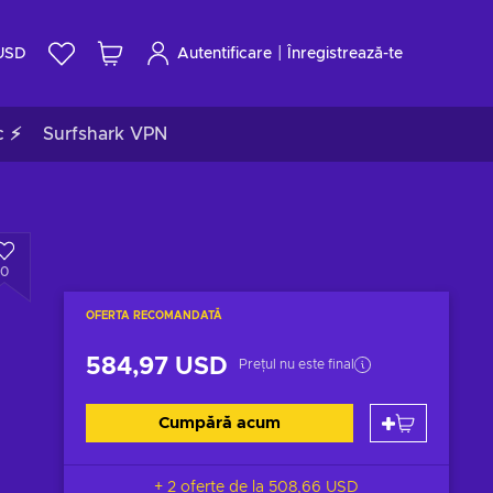
|
USD
Autentificare
Înregistrează-te
c ⚡
Surfshark VPN
0
OFERTA RECOMANDATĂ
584,97 USD
Prețul nu este final
Cumpără acum
+ 2 oferte de la
508,66 USD