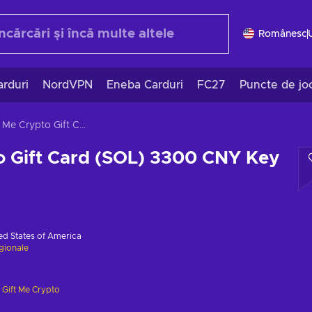
Românesc
rduri
NordVPN
Eneba Carduri
FC27
Puncte de jo
Gift Me Crypto Gift Card (SOL) 3300 CNY Key GLOBAL
o Gift Card (SOL) 3300 CNY Key
ed States of America
egionale
e
Gift Me Crypto