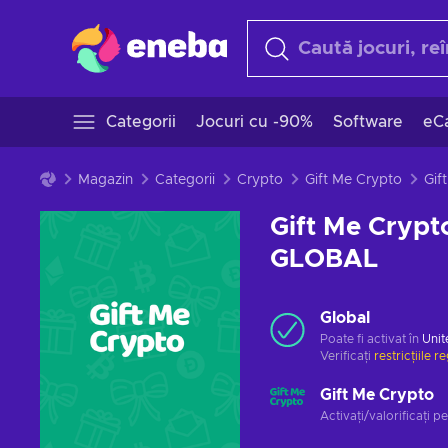
Categorii
Jocuri cu -90%
Software
eCa
Magazin
Categorii
Crypto
Gift Me Crypto
Gift Me Crypt
GLOBAL
Global
Poate fi activat în
Unit
Verificați
restricțiile r
Gift Me Crypto
Activați/valorificați p