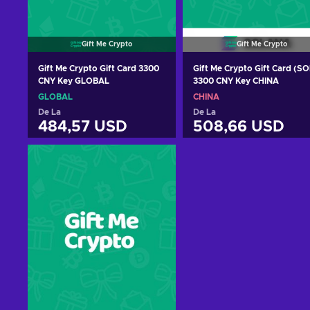
Gift Me Crypto
Gift Me Crypto
Gift Me Crypto Gift Card 3300
Gift Me Crypto Gift Card (SO
CNY Key GLOBAL
3300 CNY Key CHINA
GLOBAL
CHINA
De La
De La
484,57 USD
508,66 USD
Adaugă în coș
Adaugă în coș
Vezi ofertele
Vezi ofertele