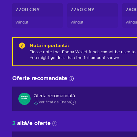
7700 CNY
7750 CNY
780
Vândut
Vândut
Vându
Notă importantă
:
Please note that Eneba Wallet funds cannot be used to pur
You might get less than the full amount shown.
Oferte recomandate
Oferta recomandată
Verificat de Eneba
2
altă/e oferte