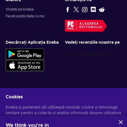
Afacere
Urmărește-ne
Vindeți pe Eneba
Faceți publicitate cu noi
ALEGEREA
EDITORULUI
Descărcați Aplicația Eneba
Vedeți recenziile noastre pe
Obține oferte personalizate la jocuri
Cookies
Abonează-te
Eneba și partenerii săi utilizează module cookie și tehnologii
similare pentru a colecta și analiza informații despre utilizatorii
Te poți dezabona la orice moment. Vizitează
Notificarea de
Confidențialitate
pentru mai multe informații.
acestui site. Utilizăm aceste informații pentru a îmbunătăți
conținutul, publicitatea și alte servicii de pe site. Datele dvs.
We think you're in