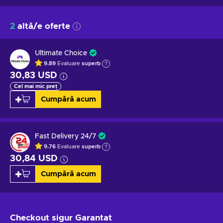
2
altă/e oferte
Ultimate Choice
9.89
Evaluare
superb
30,83 USD
Cel mai mic preț
Cumpără acum
Fast Delivery 24/7
9.76
Evaluare
superb
30,84 USD
Cumpără acum
Checkout sigur
Garantat