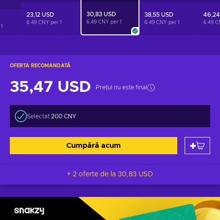
30,83 USD
23,12 USD
38,55 USD
46,2
6.49 CNY per
1
6.49 CNY per
1
6.49 CNY per
1
6.49 C
r
1
OFERTA RECOMANDATĂ
35,47 USD
Prețul nu este final
Selectat:
200 CNY
Cumpără acum
+ 2 oferte de la
30,83 USD