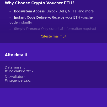
Why Choose Crypto Voucher ETH?
Ecosystem Access:
Unlock DeFi, NFTs, and more.
Instant Code Delivery:
Receive your ETH voucher
code instantly.
Simple Process:
Only essential information required.
Great Gift:
Introduce loved ones to Ethereum’s world.
Citește mai mult
How to Redeem Your ETH Voucher Code:
Set up an Ethereum-compatible wallet.
Alte detalii
Head to the Crypto Voucher website.
Input your ETH voucher code.
Data lansării
10 noiembrie 2017
Provide your email for confirmation.
Dezvoltatori
Choose Ethereum (ETH).
Fintegence s.r.o.
Enter your wallet address.
Click “I understand & agree. Redeem.”
ETH appears in your wallet in about 30 minutes.
For lower fees and extended functionality, redeem directly