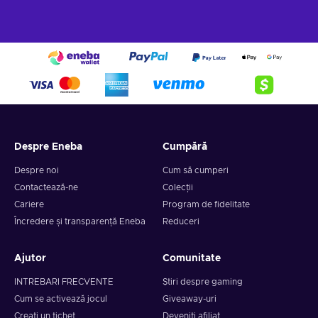
into the Crypto Voucher wallet.
Despre Eneba
Cumpără
Despre noi
Cum să cumperi
Contactează-ne
Colecții
Cariere
Program de fidelitate
Încredere și transparență Eneba
Reduceri
Ajutor
Comunitate
INTREBARI FRECVENTE
Știri despre gaming
Cum se activează jocul
Giveaway-uri
Creați un tichet
Deveniți afiliat