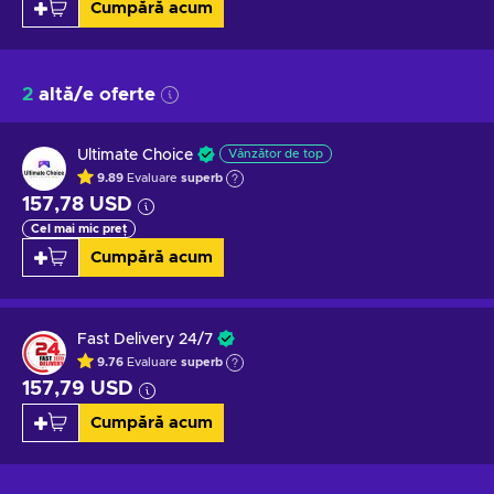
Cumpără acum
2
altă/e oferte
Ultimate Choice
Vânzător de top
9.89
Evaluare
superb
157,78 USD
Cel mai mic preț
Cumpără acum
Fast Delivery 24/7
9.76
Evaluare
superb
157,79 USD
Cumpără acum