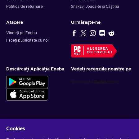
Politica de returnare
Snakzy: Joacă-te și Câștigă
Afacere
Urmărește-ne
Vindeți pe Eneba
Faceți publicitate cu noi
ALEGEREA
EDITORULUI
Descărcați Aplicația Eneba
Vedeți recenziile noastre pe
Obține oferte personalizate la jocuri
Cookies
Abonează-te