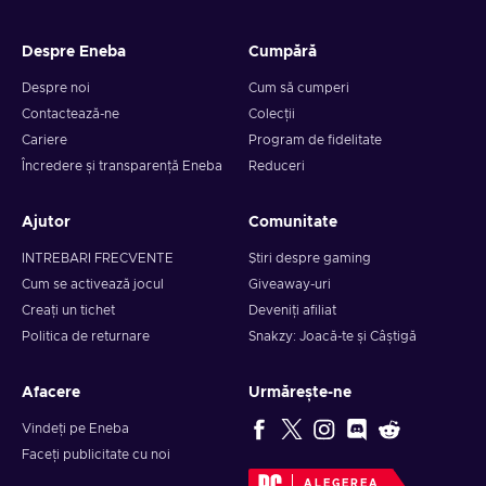
Despre Eneba
Cumpără
Despre noi
Cum să cumperi
Contactează-ne
Colecții
Cariere
Program de fidelitate
Încredere și transparență Eneba
Reduceri
Ajutor
Comunitate
INTREBARI FRECVENTE
Știri despre gaming
Cum se activează jocul
Giveaway-uri
Creați un tichet
Deveniți afiliat
Politica de returnare
Snakzy: Joacă-te și Câștigă
Afacere
Urmărește-ne
Vindeți pe Eneba
Faceți publicitate cu noi
ALEGEREA