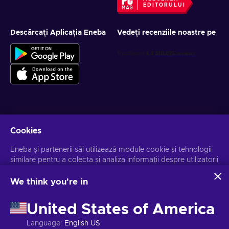
EDITORULUI
Descărcați Aplicația Eneba
Vedeți recenziile noastre pe
Obține oferte personalizate la jocuri
Cookies
Abonează-te
Eneba și partenerii săi utilizează module cookie și tehnologii
similare pentru a colecta și analiza informații despre utilizatorii
Te poți dezabona la orice moment. Vizitează
Notificarea de
Confidențialitate
pentru mai multe informații.
acestui site. Utilizăm aceste informații pentru a îmbunătăți
conținutul, publicitatea și alte servicii de pe site. Datele dvs.
We think you're in
personale pot fi utilizate și pentru personalizarea anunțurilor.
Românesc
USD
Făcând clic pe "Accept all", sunteți de acord cu utilizarea
United States of America
acestor tehnologii de către Eneba și partenerii săi. Vă puteți
ajusta consimțământul făcând clic pe "Personalizați".
Language
:
English US