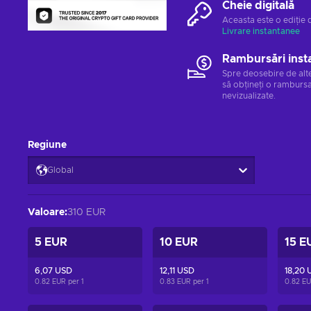
Cheie digitală
Aceasta este o ediție 
Livrare instantanee
Rambursări inst
Spre deosebire de alt
să obțineți o rambursa
nevizualizate.
Regiune
Global
Valoare
:
310 EUR
5 EUR
10 EUR
15 E
6,07 USD
12,11 USD
18,20 
0.82 EUR per
1
0.83 EUR per
1
0.82 E