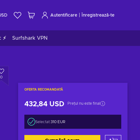
|
USD
Autentificare
Înregistrează-te
c ⚡
Surfshark VPN
0
OFERTA RECOMANDATĂ
432,84 USD
Prețul nu este final
Selectat:
310 EUR