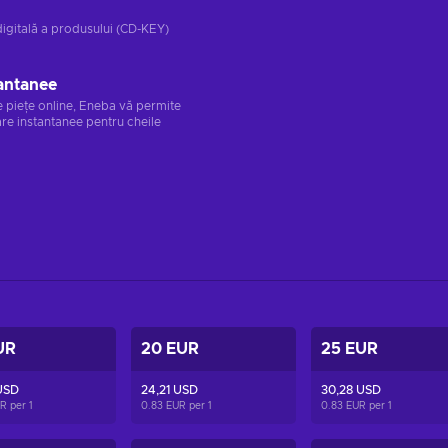
digitală a produsului (CD-KEY)
antanee
e piețe online, Eneba vă permite
re instantanee pentru cheile
UR
20 EUR
25 EUR
USD
24,21 USD
30,28 USD
UR per
1
0.83 EUR per
1
0.83 EUR per
1