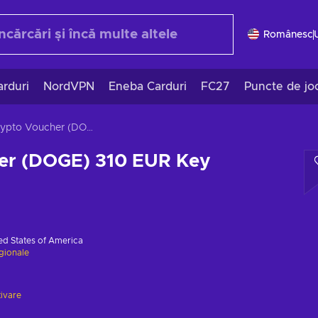
Românesc
rduri
NordVPN
Eneba Carduri
FC27
Puncte de jo
Crypto Voucher (DOGE) 310 EUR Key GLOBAL
er (DOGE) 310 EUR Key
ed States of America
egionale
tivare