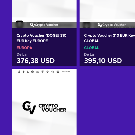
Crypto Voucher
Crypto Voucher
Crypto Voucher (DOGE) 310
Crypto Voucher 310 EUR Key
EUR Key EUROPE
GLOBAL
EUROPA
GLOBAL
De La
De La
376,38 USD
395,10 USD
Adaugă în coș
Adaugă în coș
Vezi ofertele
Vezi ofertele