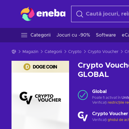
Categorii
Jocuri cu -90%
Software
eCa
Magazin
Categorii
Crypto
Crypto Voucher
Crypto Vouch
GLOBAL
Global
Poate fi activat în
Unit
Verificați
restricțiile r
Crypto Voucher
Verificați
ghidul de ac