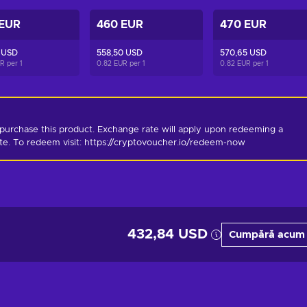
 EUR
460 EUR
470 EUR
 USD
558,50 USD
570,65 USD
UR per
1
0.82 EUR per
1
0.82 EUR per
1
purchase this product. Exchange rate will apply upon redeeming a 
ate. To redeem visit: https://cryptovoucher.io/redeem-now
432,84 USD
Cumpără acum