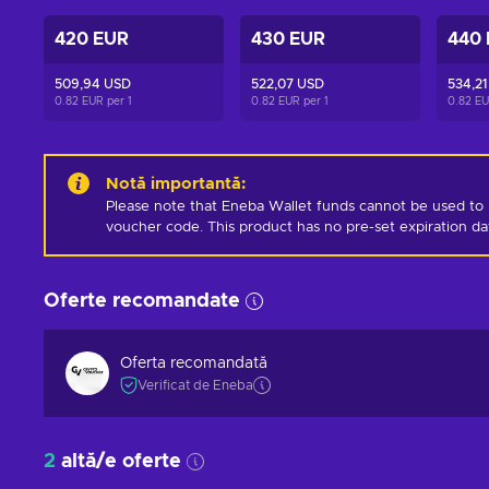
420 EUR
430 EUR
440
509,94 USD
522,07 USD
534,21
0.82 EUR per
1
0.82 EUR per
1
0.82 E
Notă importantă
:
Please note that Eneba Wallet funds cannot be used to 
voucher code. This product has no pre-set expiration d
Oferte recomandate
Oferta recomandată
Verificat de Eneba
2
altă/e oferte