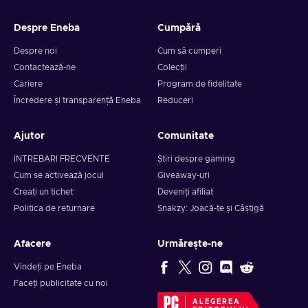
Despre Eneba
Cumpără
Despre noi
Cum să cumperi
Contactează-ne
Colecții
Cariere
Program de fidelitate
Încredere și transparență Eneba
Reduceri
Ajutor
Comunitate
INTREBARI FRECVENTE
Știri despre gaming
Cum se activează jocul
Giveaway-uri
Creați un tichet
Deveniți afiliat
Politica de returnare
Snakzy: Joacă-te și Câștigă
Afacere
Urmărește-ne
Vindeți pe Eneba
Faceți publicitate cu noi
ALEGEREA