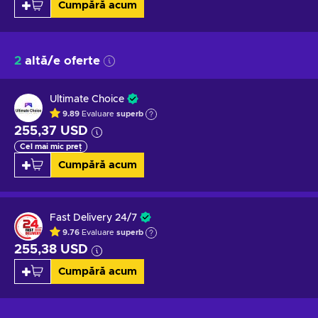
Cumpără acum
2
altă/e oferte
Ultimate Choice
9.89
Evaluare
superb
255,37 USD
Cel mai mic preț
Cumpără acum
Fast Delivery 24/7
9.76
Evaluare
superb
255,38 USD
Cumpără acum