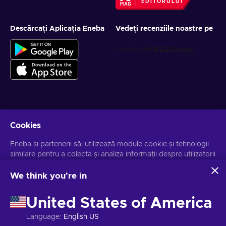
EDITORULUI
Descărcați Aplicația Eneba
Vedeți recenziile noastre pe
Obține oferte personalizate la jocuri
Cookies
Abonează-te
Eneba și partenerii săi utilizează module cookie și tehnologii
similare pentru a colecta și analiza informații despre utilizatorii
Te poți dezabona la orice moment. Vizitează
Notificarea de
Confidențialitate
pentru mai multe informații.
acestui site. Utilizăm aceste informații pentru a îmbunătăți
conținutul, publicitatea și alte servicii de pe site. Datele dvs.
We think you're in
personale pot fi utilizate și pentru personalizarea anunțurilor.
Românesc
USD
Făcând clic pe "Accept all", sunteți de acord cu utilizarea
United States of America
acestor tehnologii de către Eneba și partenerii săi. Vă puteți
ajusta consimțământul făcând clic pe "Personalizați".
Language
:
English US
Pentru mai multe informații despre modul în care Google