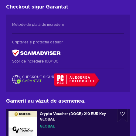
Checkout sigur
Garantat
Metode de plată de încredere
Criptarea și protecția datelor
Scor de încredere 100/100
CHECKOUT SIGUR
ALEGEREA
GARANTAT
EDITORULUI
Gamerii au văzut de asemenea,
Crypto Voucher (DOGE) 210 EUR Key
GLOBAL
GLOBAL