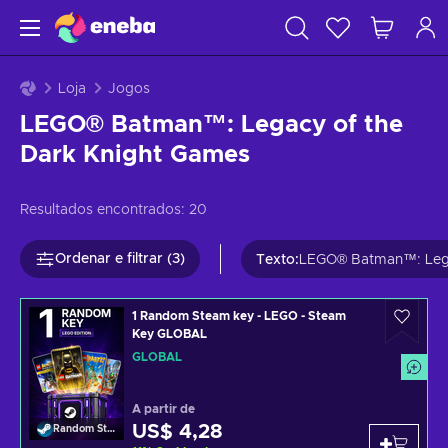
Loja
Jogos
LEGO® Batman™: Legacy of the
Dark Knight Games
Resultados encontrados:
20
Ordenar e filtrar (3)
Texto
:
LEGO® Batman™: Lega
1 Random Steam key - LEGO - Steam
Key GLOBAL
GLOBAL
A partir de
US$ 4,28
Random Steam Key