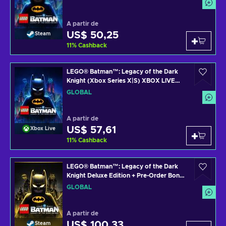
A partir de
US$ 50,25
Steam
11
%
Cashback
LEGO® Batman™: Legacy of the Dark
Knight (Xbox Series X|S) XBOX LIVE
Key GLOBAL
GLOBAL
A partir de
US$ 57,61
Xbox Live
11
%
Cashback
LEGO® Batman™: Legacy of the Dark
Knight Deluxe Edition + Pre-Order Bonus
Steam Key (PC) GLOBAL
GLOBAL
A partir de
US$ 100,33
Steam