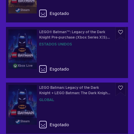
Steam
Esgotado
LEGO® Batman™: Legacy of the Dark
Knight Pre-purchase (Xbox Series X|S)
XBOX LIVE Key UNITED STATES
ESTADOS UNIDOS
Xbox Live
Esgotado
LEGO Batman: Legacy of the Dark
Knight + LEGO Batman: The Dark Knight
Returns Batsuit Skin Steam Key (PC)
GLOBAL
GLOBAL
Steam
Esgotado