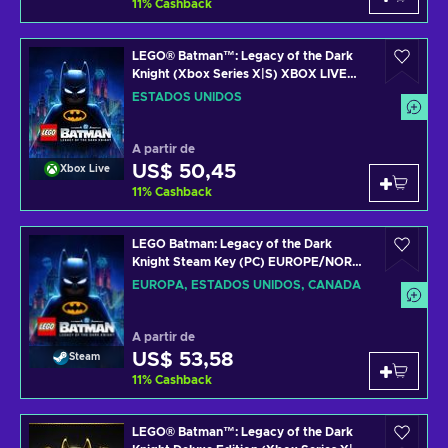
11
%
Cashback
LEGO® Batman™: Legacy of the Dark
Knight (Xbox Series X|S) XBOX LIVE
Key UNITED STATES
ESTADOS UNIDOS
A partir de
US$ 50,45
Xbox Live
11
%
Cashback
LEGO Batman: Legacy of the Dark
Knight Steam Key (PC) EUROPE/NORTH
AMERICA
EUROPA, ESTADOS UNIDOS, CANADÁ
A partir de
US$ 53,58
Steam
11
%
Cashback
LEGO® Batman™: Legacy of the Dark