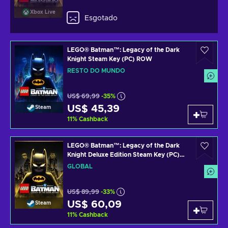
Xbox Live
Esgotado
LEGO® Batman™: Legacy of the Dark
Knight Steam Key (PC) ROW
RESTO DO MUNDO
US$ 69,99
-35%
US$ 45,39
Steam
11
%
Cashback
LEGO® Batman™: Legacy of the Dark
Knight Deluxe Edition Steam Key (PC)
GLOBAL
GLOBAL
US$ 89,99
-33%
US$ 60,09
Steam
11
%
Cashback