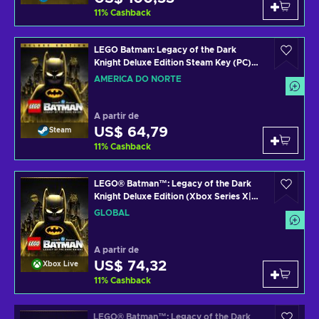
11
%
Cashback
LEGO Batman: Legacy of the Dark
Knight Deluxe Edition Steam Key (PC)
NORTH AMERICA
AMÉRICA DO NORTE
A partir de
US$ 64,79
Steam
11
%
Cashback
LEGO® Batman™: Legacy of the Dark
Knight Deluxe Edition (Xbox Series X|S)
XBOX LIVE Key GLOBAL
GLOBAL
A partir de
US$ 74,32
Xbox Live
11
%
Cashback
LEGO® Batman™: Legacy of the Dark