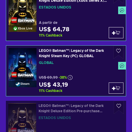
Knight Deluxe Edition (Xbox Series X|S)
XBOX LIVE Key UNITED STATES
ESTADOS UNIDOS
A partir de
US$ 64,78
Xbox Live
11
%
Cashback
LEGO® Batman™: Legacy of the Dark
Knight Steam Key (PC) GLOBAL
GLOBAL
US$ 69,99
-38%
US$ 43,19
Steam
11
%
Cashback
LEGO® Batman™: Legacy of the Dark
Knight Deluxe Edition Pre-purchase
(Xbox Series X|S) XBOX LIVE Key
ESTADOS UNIDOS
UNITED STATES