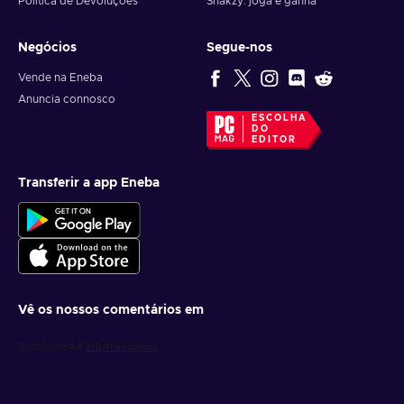
Política de Devoluções
Snakzy: joga e ganha
Negócios
Segue-nos
Vende na Eneba
Anuncia connosco
ESCOLHA
DO
EDITOR
Transferir a app Eneba
Vê os nossos comentários em