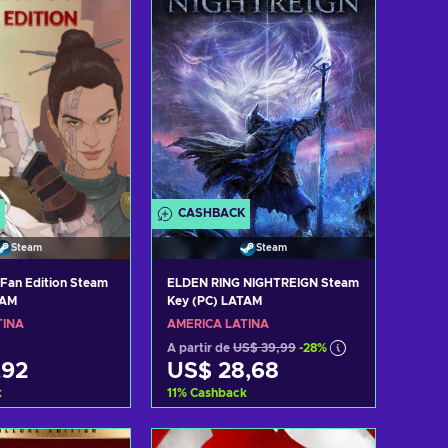
CASHBACK
Steam
Steam
 Fan Edition Steam
ELDEN RING NIGHTREIGN Steam
TAM
Key (PC) LATAM
TINA
AMÉRICA LATINA
A partir de
US$ 39,99
-28%
,92
US$ 28,68
k
11
%
Cashback
r ao carrinho
Adicionar ao carrinho