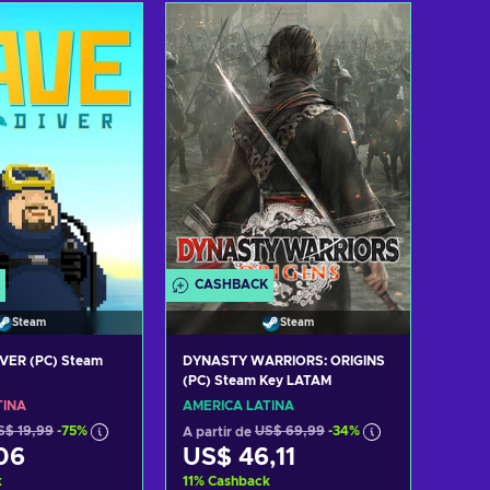
r ao carrinho
Adicionar ao carrinho
tar ofertas
Consultar ofertas
CASHBACK
Steam
Steam
VER (PC) Steam
DYNASTY WARRIORS: ORIGINS
(PC) Steam Key LATAM
TINA
AMÉRICA LATINA
S$ 19,99
-75%
A partir de
US$ 69,99
-34%
06
US$ 46,11
k
11
%
Cashback