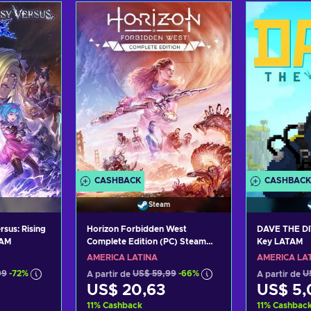
carrinho
Adicionar ao carrinho
Adiciona
fertas
Consultar ofertas
Consul
CASHBACK
CASHBACK
Steam
sus: Rising
Horizon Forbidden West
DAVE THE DI
TAM
Complete Edition (PC) Steam
Key LATAM
Key LATAM
AMÉRICA LATINA
AMÉRICA LA
99
-72%
A partir de
US$ 59,99
-66%
A partir de
U
US$ 20,63
US$ 5,
11
%
Cashback
11
%
Cashbac