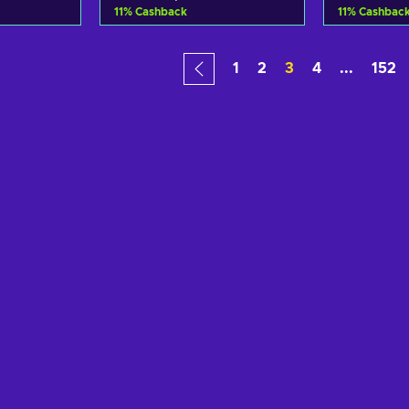
11
%
Cashback
11
%
Cashbac
carrinho
Adicionar ao carrinho
Adiciona
1
2
3
4
...
152
fertas
Consultar ofertas
Consul