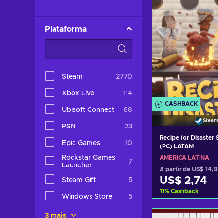
Plataforma
Steam
2770
Xbox Live
114
CASHBACK
Ubisoft Connect
88
Steam
PSN
23
Recipe for Disaster
Epic Games
10
(PC) LATAM
Rockstar Games
AMÉRICA LATINA
7
Launcher
A partir de
US$ 14,
US$ 2,74
Steam Gift
5
11
%
Cashback
Windows Store
5
Adicionar ao 
3 mais