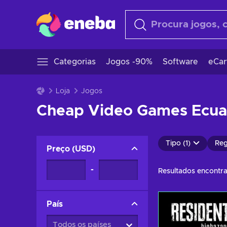
Categorias
Jogos -90%
Software
eCar
Loja
Jogos
Cheap Video Games Ecua
Tipo (1)
Reg
Preço
(
USD
)
-
Resultados encontr
País
Todos os países