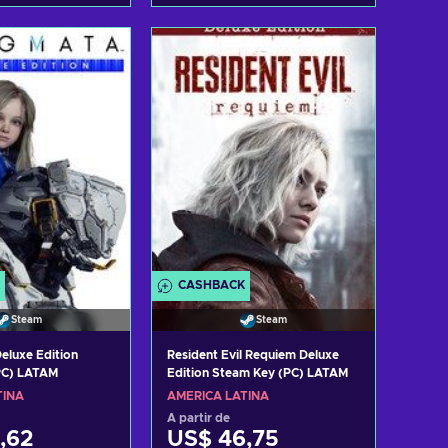
r ao carrinho
Adicionar ao carrinho
tar ofertas
Consultar ofertas
CASHBACK
Steam
Steam
luxe Edition
Resident Evil Requiem Deluxe
PC) LATAM
Edition Steam Key (PC) LATAM
TINA
AMÉRICA LATINA
A partir de
,62
US$ 46,75