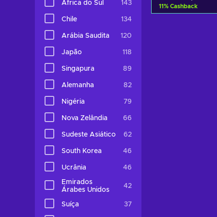
África do Sul
143
11
%
Cashback
Chile
134
Adicionar ao 
Arábia Saudita
120
Consultar o
Japão
118
Singapura
89
Alemanha
82
Nigéria
79
Nova Zelândia
66
Sudeste Asiático
62
South Korea
46
Ucrânia
46
Emirados
42
Árabes Unidos
Suíça
37