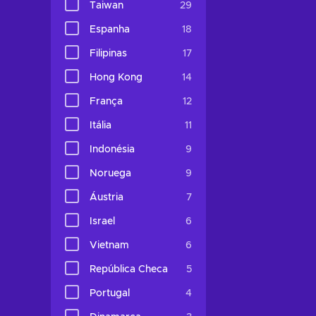
Taiwan
29
Espanha
18
Filipinas
17
Hong Kong
14
França
12
Itália
11
Indonésia
9
Noruega
9
Áustria
7
Israel
6
Vietnam
6
República Checa
5
Portugal
4