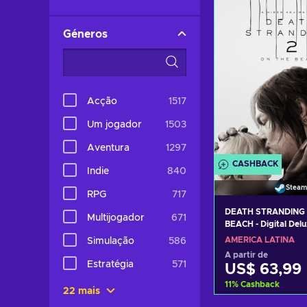
Consultar o
Géneros
Acção
1517
Um jogador
1503
Aventura
1297
CASHBACK
Indie
840
Steam
RPG
717
DEATH STRANDING 
Multijogador
671
BEACH - Digital Delu
Steam Key (PC) LA
AMÉRICA LATINA
Simulação
586
A partir de
Estratégia
571
US$ 63,99
11
%
Cashback
22 mais