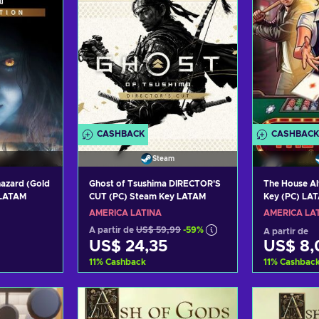
CASHBACK
CASHBACK
Steam
ohazard (Gold
Ghost of Tsushima DIRECTOR'S
The House A
 LATAM
CUT (PC) Steam Key LATAM
Key (PC) LA
AMÉRICA LATINA
AMÉRICA LA
A partir de
US$ 59,99
-59%
A partir de
US$ 24,35
US$ 8,
11
%
Cashback
11
%
Cashbac
carrinho
Adicionar ao carrinho
Adiciona
fertas
Consultar ofertas
Consul