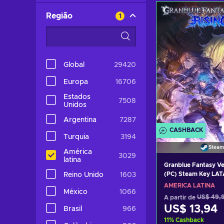
Adicionar ao 
Região
1
Consultar o
Global
29420
Europa
16706
Estados
7508
Unidos
Argentina
7287
CASHBACK
Turquia
3194
Steam
América
3029
latina
Granblue Fantasy Ver
(PC) Steam Key LA
Reino Unido
1603
AMÉRICA LATINA
México
1066
A partir de
US$ 49,
US$ 13,94
Brasil
966
11
%
Cashback