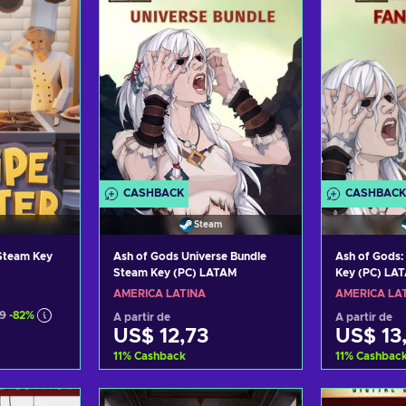
CASHBACK
CASHBACK
Steam
 Steam Key
Ash of Gods Universe Bundle
Ash of Gods:
Steam Key (PC) LATAM
Key (PC) LA
AMÉRICA LATINA
AMÉRICA LA
99
-82%
A partir de
A partir de
US$ 12,73
US$ 13
11
%
Cashback
11
%
Cashbac
carrinho
Adicionar ao carrinho
Adiciona