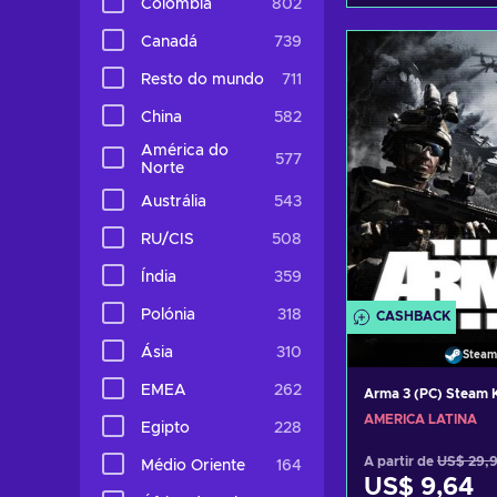
Colômbia
802
Adicionar ao 
Canadá
739
Consultar o
Resto do mundo
711
China
582
América do
577
Norte
Austrália
543
RU/CIS
508
Índia
359
Polónia
318
CASHBACK
Ásia
310
Steam
EMEA
262
Arma 3 (PC) Steam
AMÉRICA LATINA
Egipto
228
A partir de
US$ 29,
Médio Oriente
164
US$ 9,64