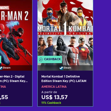
tar ofertas
Consultar ofertas
CASHBACK
Steam
Steam
er-Man 2 - Digital
Mortal Kombat 1 Definitive
on (PC) Steam Key
Edition Steam Key (PC) LATAM
TINA
AMÉRICA LATINA
A partir de
,55
US$ 13,57
k
11
%
Cashback