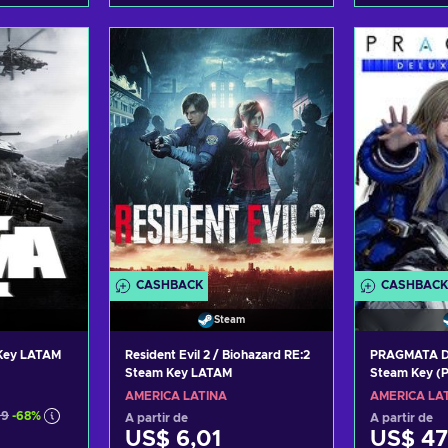
carrinho
Adicionar ao carrinho
Adiciona
fertas
Consultar ofertas
Consul
CASHBACK
CASHBACK
Steam
 Key LATAM
Resident Evil 2 / Biohazard RE:2
PRAGMATA De
Steam Key LATAM
Steam Key (
AMÉRICA LATINA
AMÉRICA LA
99
-68%
A partir de
A partir de
US$ 6,01
US$ 47