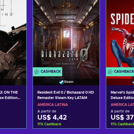
fertas
Consultar ofertas
Consul
CASHBACK
CASHBACK
Steam
2: ON THE
Resident Evil 0 / Biohazard 0 HD
Marvel's Spid
xe Edition
Remaster Steam Key LATAM
Deluxe Editi
TAM
LATAM
AMÉRICA LATINA
AMÉRICA LA
A partir de
A partir de
US$ 4,42
US$ 37
11
%
Cashback
11
%
Cashbac