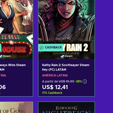
CASHBACK
Steam
Steam
lways Wins Steam
Kathy Rain 2: Soothsayer Steam
TAM
Key (PC) LATAM
TINA
AMÉRICA LATINA
A partir de
US$ 19,99
-38%
06
US$ 12,41
k
11
%
Cashback
r ao carrinho
Adicionar ao carrinho
tar ofertas
Consultar ofertas