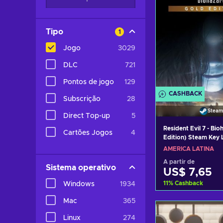
Tipo
1
Jogo
3029
DLC
721
Pontos de jogo
129
CASHBACK
Subscrição
28
Steam
Direct Top-up
5
Resident Evil 7 - Bi
Cartões Jogos
4
Edition) Steam Key
AMÉRICA LATINA
A partir de
Sistema operativo
US$ 7,65
11
%
Cashback
Windows
1934
Mac
365
Adicionar ao 
Linux
274
Consultar o