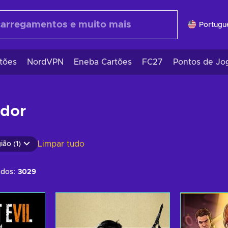
Portugu
tões
NordVPN
Eneba Cartões
FC27
Pontos de Jo
dor
Limpar tudo
ião (1)
ados:
3029