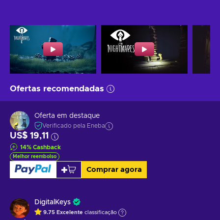
Ofertas recomendadas
Oferta em destaque
Verificado pela Eneba
US$ 19,11
14
%
Cashback
Melhor reembolso
Comprar agora
DigitalKeys
9.75
Excelente
classificação