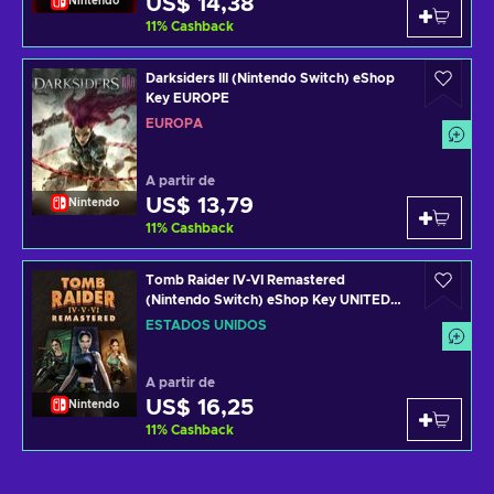
US$ 14,38
Nintendo
11
%
Cashback
Darksiders III (Nintendo Switch) eShop
Key EUROPE
EUROPA
A partir de
US$ 13,79
Nintendo
11
%
Cashback
Tomb Raider IV-VI Remastered
(Nintendo Switch) eShop Key UNITED
STATES
ESTADOS UNIDOS
A partir de
US$ 16,25
Nintendo
11
%
Cashback