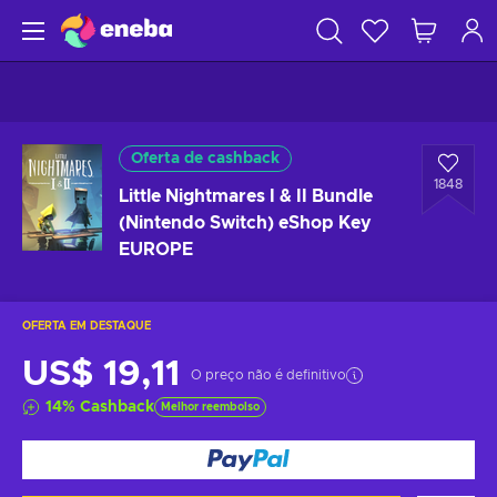
Oferta de cashback
1848
Little Nightmares I & II Bundle
(Nintendo Switch) eShop Key
EUROPE
OFERTA EM DESTAQUE
US$ 19,11
O preço não é definitivo
14
%
Cashback
Melhor reembolso