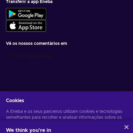
Transferir a app Eneba
Vê os nossos comentários em
Obtém ofertas de jogo personalizadas
Cookies
Subscrever
A Eneba e os seus parceiros utilizam cookies e tecnologias
semelhantes para recolher e analisar informações sobre os
Poderás anular a subscrição a qualquer altura. Visita o
Aviso de
Privacidade
para mais informação.
utilizadores deste sítio Web. Utilizamos estas informações
para melhorar o conteúdo, a publicidade e outros serviços
We think you're in