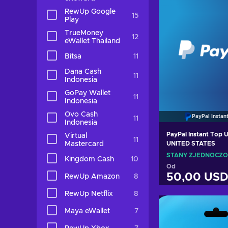
RewUp Google
15
Play
TrueMoney
12
eWallet Thailand
Bitsa
11
Dana Cash
11
Indonesia
GoPay Wallet
11
Indonesia
Ovo Cash
PayPal Instan
11
Indonesia
PayPal Instant Top 
Virtual
11
Mastercard
UNITED STATES
STANY ZJEDNOCZ
Kingdom Cash
10
Od
50,00 US
RewUp Amazon
8
RewUp Netflix
8
Dodaj do k
Maya eWallet
7
Zobacz of