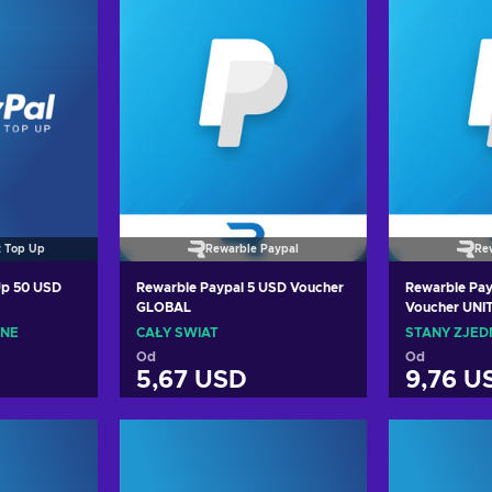
t Top Up
Rewarble Paypal
Re
Up 50 USD
Rewarble Paypal 5 USD Voucher
Rewarble Pay
GLOBAL
Voucher UNI
ONE
CAŁY ŚWIAT
STANY ZJE
Od
Od
5,67 USD
9,76 U
oszyka
Dodaj do koszyka
Dodaj
erty
Zobacz oferty
Zoba