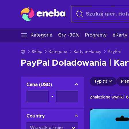
Kategorie
Gry -90%
Programy
eKarty
Sklep
Kategorie
Karty e-Money
PayPal
PayPal Doladowania | Ka
Typ (1)
Plat
Cena
(
USD
)
-
Znalezione wyniki:
6
Country
Wszystkie kraje