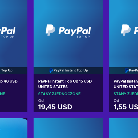
t Top Up
PayPal Instant Top Up
PayPa
Up 40 USD
PayPal Instant Top Up 15 USD
PayPal Insta
UNITED STATES
UNITED STA
ONE
STANY ZJEDNOCZONE
STANY ZJE
Od
Od
D
19,45 USD
1,55 U
oszyka
Dodaj do koszyka
Dodaj
erty
Zobacz oferty
Zoba