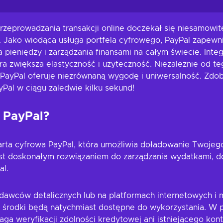
rzeprowadzania transakcji online doczekał się niesamowite
l. Jako wiodąca usługa portfela cyfrowego, PayPal zapew
a pieniędzy i zarządzania finansami na całym świecie. Inte
 zwiększa elastyczność i użyteczność. Niezależnie od teg
ta PayPal oferuje niezrównaną wygodę i uniwersalność. Zdo
Pal w ciągu zaledwie kilku sekund!
 PayPal?
rta cyfrowa PayPal, która umożliwia doładowanie Twojego
st doskonałym rozwiązaniem do zarządzania wydatkami, d
al.
dawców detalicznych lub na platformach internetowych i
 środki będą natychmiast dostępne do wykorzystania. W p
a weryfikacji zdolności kredytowej ani istniejącego kon