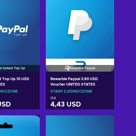
l Instant Top Up
Rewarble Paypal
nt Top Up 10 USD
Rewarble Paypal 3.90 USD
TES
Voucher UNITED STATES
DNOCZONE
STANY ZJEDNOCZONE
Od
USD
4,43 USD
 do koszyka
Dodaj do koszyka
cz oferty
Zobacz oferty