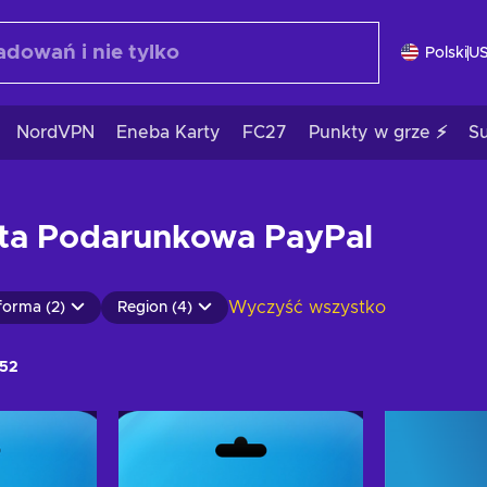
Polski
U
NordVPN
Eneba Karty
FC27
Punkty w grze ⚡
S
rta Podarunkowa PayPal
Wyczyść wszystko
forma (2)
Region (4)
52