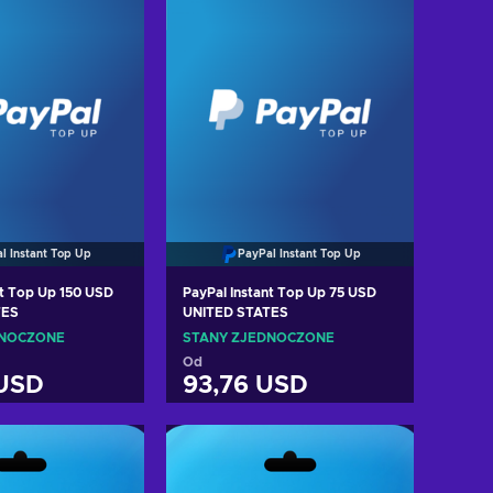
l Instant Top Up
PayPal Instant Top Up
nt Top Up 150 USD
PayPal Instant Top Up 75 USD
TES
UNITED STATES
DNOCZONE
STANY ZJEDNOCZONE
Od
 USD
93,76 USD
 do koszyka
Dodaj do koszyka
cz oferty
Zobacz oferty