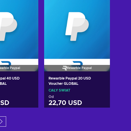
warble Paypal
Rewarble Paypal
ypal 40 USD
Rewarble Paypal 20 USD
OBAL
Voucher GLOBAL
CAŁY ŚWIAT
Od
USD
22,70 USD
 do koszyka
Dodaj do koszyka
cz oferty
Zobacz oferty