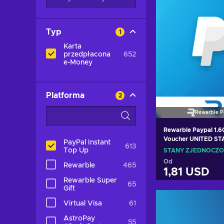
Typ
1
Karta
przedpłacona
652
e-Money
Platforma
2
Rewarble P
Rewarble Paypal 1.
Voucher UNITED ST
PayPal Instant
613
Top Up
STANY ZJEDNOCZ
Od
Rewarble
465
1,81 USD
Rewarble Super
65
Gift
Dodaj do k
Virtual Visa
61
Zobacz of
AstroPay
55