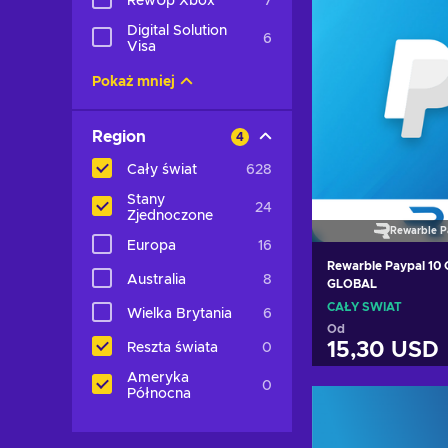
RewUp Xbox
7
Digital Solution
6
Visa
Pokaż mniej
Region
4
Cały świat
628
Stany
24
Zjednoczone
Rewarble P
Europa
16
Rewarble Paypal 10
Australia
8
GLOBAL
CAŁY ŚWIAT
Wielka Brytania
6
Od
15,30 USD
Reszta świata
0
Ameryka
0
Północna
Dodaj do k
Zobacz of