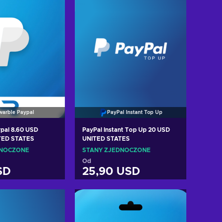
warble Paypal
PayPal Instant Top Up
pal 8.60 USD
PayPal Instant Top Up 20 USD
TED STATES
UNITED STATES
DNOCZONE
STANY ZJEDNOCZONE
Od
SD
25,90 USD
 do koszyka
Dodaj do koszyka
cz oferty
Zobacz oferty