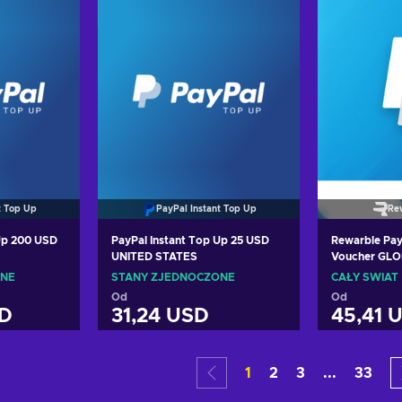
t Top Up
PayPal Instant Top Up
Re
 Up 200 USD
PayPal Instant Top Up 25 USD
Rewarble Pa
UNITED STATES
Voucher GL
ONE
STANY ZJEDNOCZONE
CAŁY ŚWIAT
Od
Od
SD
31,24 USD
45,41 
oszyka
Dodaj do koszyka
Dodaj
1
2
3
...
33
erty
Zobacz oferty
Zoba