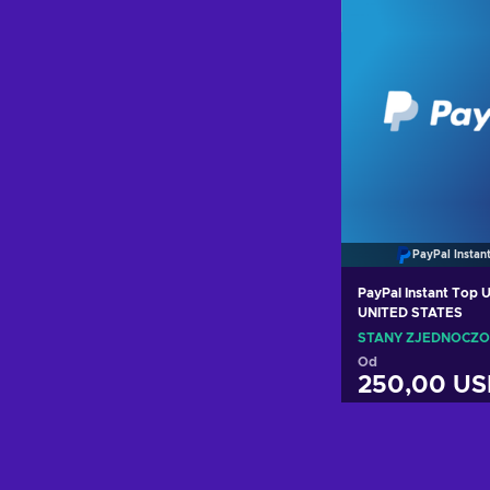
PayPal Instan
PayPal Instant Top
UNITED STATES
STANY ZJEDNOCZ
Od
250,00 U
Dodaj do k
Zobacz of