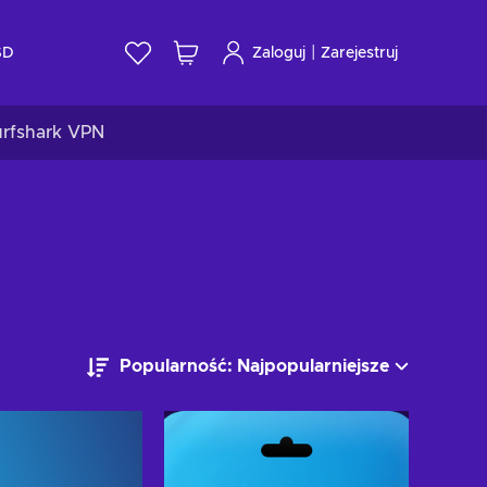
|
SD
Zaloguj
Zarejestruj
urfshark VPN
Popularność: Najpopularniejsze