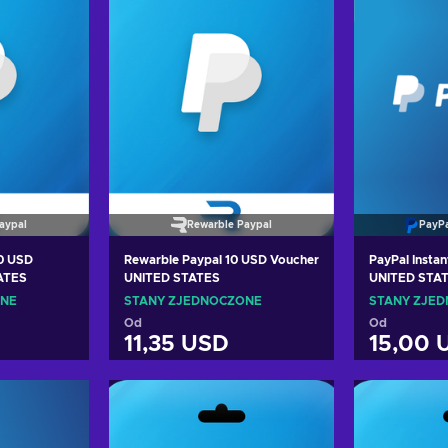
aypal
Rewarble Paypal
PayPa
60 USD
Rewarble Paypal 10 USD Voucher
PayPal Insta
ATES
UNITED STATES
UNITED STA
ONE
STANY ZJEDNOCZONE
STANY ZJE
Od
Od
11,35 USD
15,00 
oszyka
Dodaj do koszyka
Dodaj
erty
Zobacz oferty
Zoba