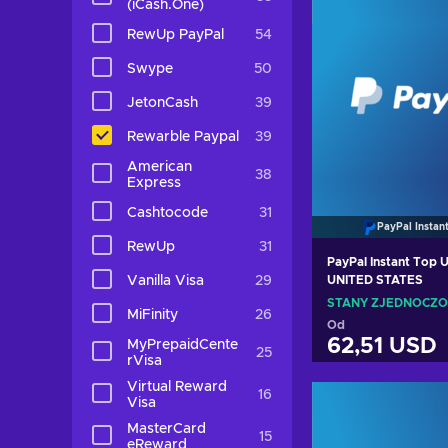
(iCash.One)
RewUp PayPal
54
Swype
50
JetonCash
39
Rewarble Paypal
39
American
38
Express
Cashtocode
31
PayPal Instan
RewUp
31
PayPal Instant Top 
Vanilla Visa
29
UNITED STATES
STANY ZJEDNOCZ
MiFinity
26
Od
62,51 USD
MyPrepaidCente
25
rVisa
Virtual Reward
Dodaj do k
16
Visa
Zobacz of
MasterCard
15
eReward