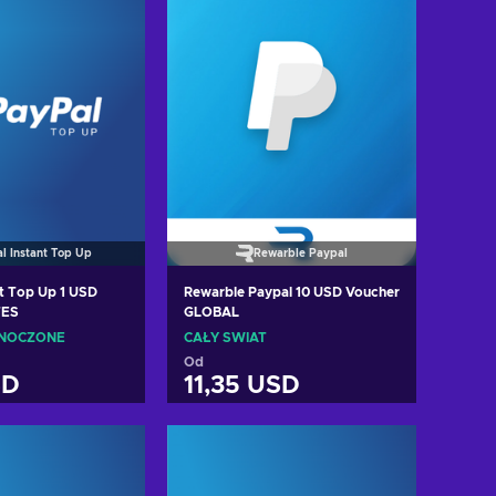
l Instant Top Up
Rewarble Paypal
nt Top Up 1 USD
Rewarble Paypal 10 USD Voucher
TES
GLOBAL
DNOCZONE
CAŁY ŚWIAT
Od
SD
11,35 USD
 do koszyka
Dodaj do koszyka
cz oferty
Zobacz oferty