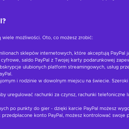
l?
 wiele możliwości. Oto, co możesz zrobić:
ilionach sklepów internetowych, które akceptują PayPal j
ci cyfrowe, saldo PayPal z Twojej karty podarunkowej zap
ubskrypcje ulubionych platform streamingowych, usług p
ayPal.
jomym i rodzinie w dowolnym miejscu na świecie. Szeroki 
aby uregulować rachunki za czynsz, rachunki telefoniczne 
ych po punkty do gier - dzięki karcie PayPal możesz wy
 przedpłacone konto PayPal, możesz kontrolować swoje p