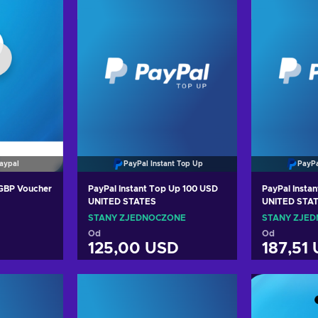
aypal
PayPal Instant Top Up
PayPa
 GBP Voucher
PayPal Instant Top Up 100 USD
PayPal Insta
UNITED STATES
UNITED STA
STANY ZJEDNOCZONE
STANY ZJE
Od
Od
125,00 USD
187,51
oszyka
Dodaj do koszyka
Dodaj
erty
Zobacz oferty
Zoba