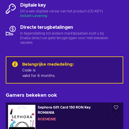
Digitale key
Dit is een digitale versie van het product (CD-KEY)
Instant Levering
Directe terugbetalingen
In tegenstelling tot andere marktplaatsen kunt u bij
Eneba direct uw geld terugkrijgen voor niet-bekeken
sleutels.
Belangrijke mededeling
:
Code is 

valid for 6 months.
Gamers bekeken ook
Sephora Gift Card 150 RON Key
ROMANIA
ROEMENIË