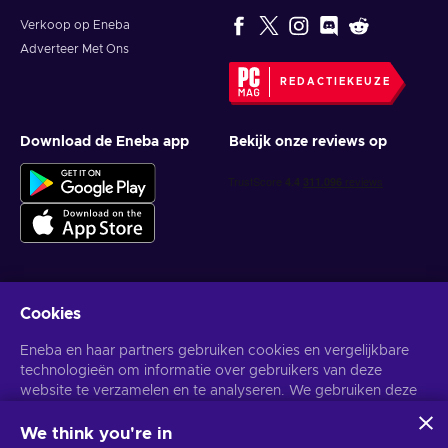
Verkoop op Eneba
Adverteer Met Ons
REDACTIEKEUZE
Download de Eneba app
Bekijk onze reviews op
Cookies
Krijg gepersonaliseerde gameaanbiedingen
Eneba en haar partners gebruiken cookies en vergelijkbare
Abonneer
technologieën om informatie over gebruikers van deze
website te verzamelen en te analyseren. We gebruiken deze
U kunt zich op elk gewenst moment afmelden. Bezoek de
Privacy
Melding
voor meer informatie.
informatie om de inhoud, advertenties en andere diensten op
de site te verbeteren. Uw persoonlijke gegevens kunnen ook
We think you're in