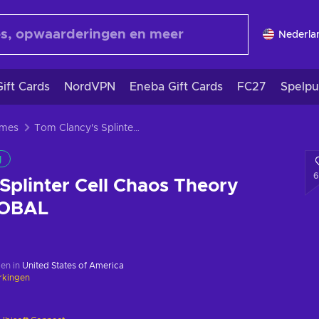
Nederla
ift Cards
NordVPN
Eneba Gift Cards
FC27
Spelpu
ames
Tom Clancy's Splinter Cell Chaos Theory Uplay Key GLOBAL
g
6
Splinter Cell Chaos Theory
LOBAL
en in
United States of America
rkingen