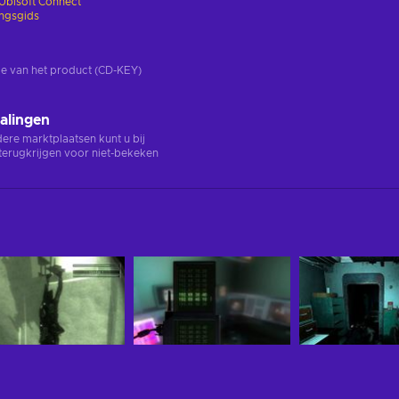
Ubisoft Connect
ingsgids
rsie van het product (CD-KEY)
alingen
ndere marktplaatsen kunt u bij
terugkrijgen voor niet-bekeken