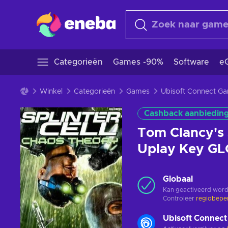
Categorieën
Games -90%
Software
eG
Winkel
Categorieën
Games
Ubisoft Connect G
Cashback aanbiedin
Tom Clancy's 
Uplay Key G
Globaal
Kan geactiveerd word
Controleer
regiobepe
Ubisoft Connect