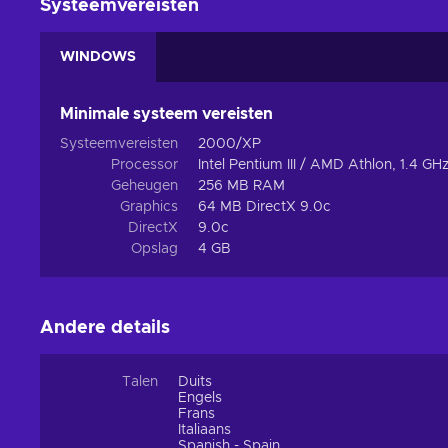
Systeemvereisten
WINDOWS
Minimale systeem vereisten
Systeemvereisten
2000/XP
Processor
Intel Pentium III / AMD Athlon, 1.4 GH
Geheugen
256 MB RAM
Graphics
64 MB DirectX 9.0c
DirectX
9.0c
Opslag
4 GB
Andere details
Talen
Duits
Engels
Frans
Italiaans
Spanish - Spain