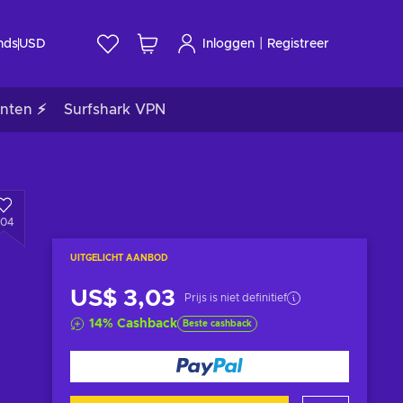
|
nds
USD
Inloggen
Registreer
nten ⚡
Surfshark VPN
04
UITGELICHT AANBOD
US$ 3,03
Prijs is niet definitief
14
%
Cashback
Beste cashback