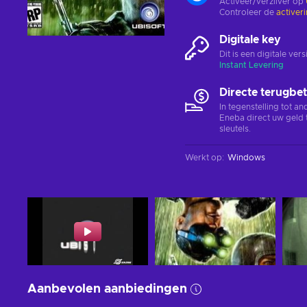
Activeer/verzilver op
Controleer de
activer
Digitale key
Dit is een digitale ve
Instant Levering
Directe terugbet
In tegenstelling tot a
Eneba direct uw geld 
sleutels.
Werkt op
:
Windows
Aanbevolen aanbiedingen