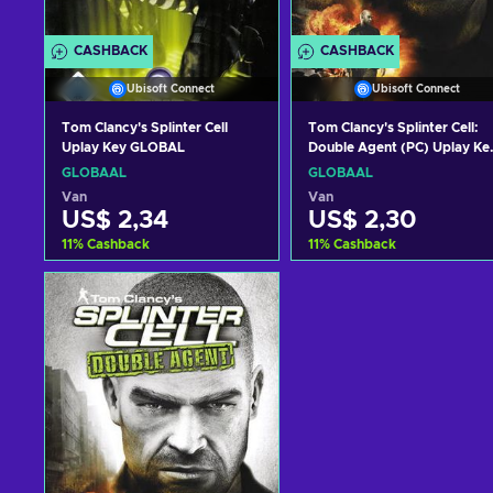
CASHBACK
CASHBACK
Ubisoft Connect
Ubisoft Connect
Tom Clancy's Splinter Cell
Tom Clancy's Splinter Cell:
Uplay Key GLOBAL
Double Agent (PC) Uplay Ke
GLOBAL
GLOBAAL
GLOBAAL
Van
Van
US$ 2,34
US$ 2,30
11
%
Cashback
11
%
Cashback
Toevoegen aan
Toevoegen aan
winkelmandje
winkelmandje
Bekijk aanbiedingen
Bekijk aanbiedingen