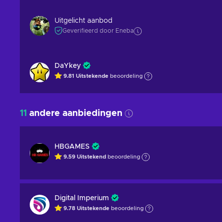
Uitgelicht aanbod
Geverifieerd door Eneba
DaYkey
9.81
Uitstekende
beoordeling
11
andere aanbiedingen
HBGAMES
9.59
Uitstekend
beoordeling
Digital Imperium
9.78
Uitstekende
beoordeling