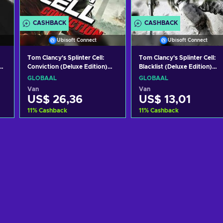
CASHBACK
CASHBACK
Ubisoft Connect
Ubisoft Connect
Tom Clancy's Splinter Cell:
Tom Clancy's Splinter Cell:
y
Conviction (Deluxe Edition)
Blacklist (Deluxe Edition)
Uplay Key GLOBAL
Uplay Key GLOBAL
GLOBAAL
GLOBAAL
Van
Van
US$ 26,36
US$ 13,01
11
%
Cashback
11
%
Cashback
Toevoegen aan
Toevoegen aan
winkelmandje
winkelmandje
Bekijk aanbiedingen
Bekijk aanbiedingen