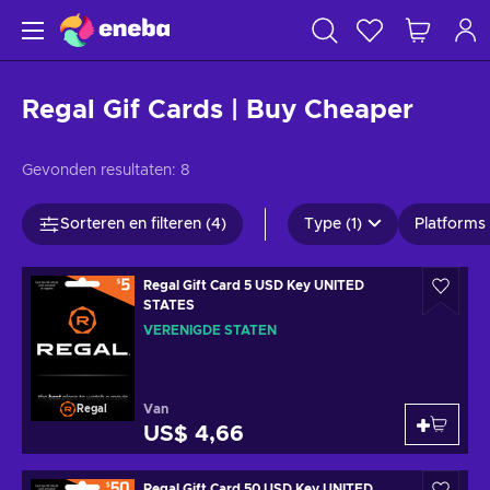
Regal Gif Cards | Buy Cheaper
Gevonden resultaten:
8
Sorteren en filteren (4)
Type (1)
Platforms 
Regal Gift Card 5 USD Key UNITED
STATES
VERENIGDE STATEN
Van
Regal
US$ 4,66
Regal Gift Card 50 USD Key UNITED