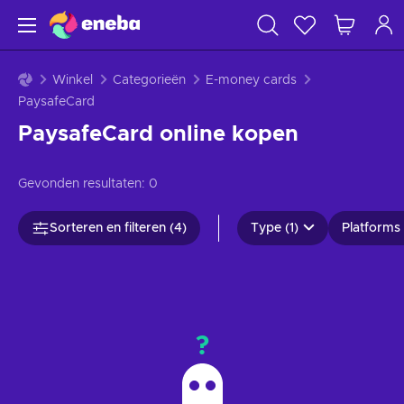
Winkel
Categorieën
E-money cards
PaysafeCard
PaysafeCard online kopen
Gevonden resultaten:
0
Sorteren en filteren (4)
Type (1)
Platforms 
?