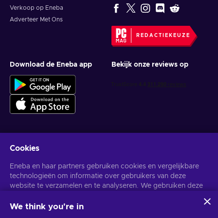
Verkoop op Eneba
Adverteer Met Ons
REDACTIEKEUZE
Download de Eneba app
Bekijk onze reviews op
Cookies
Krijg gepersonaliseerde gameaanbiedingen
Eneba en haar partners gebruiken cookies en vergelijkbare
Abonneer
technologieën om informatie over gebruikers van deze
U kunt zich op elk gewenst moment afmelden. Bezoek de
website te verzamelen en te analyseren. We gebruiken deze
Privacy
Melding
voor meer informatie.
informatie om de inhoud, advertenties en andere diensten op
de site te verbeteren. Uw persoonlijke gegevens kunnen ook
We think you're in
worden gebruikt voor het personaliseren van advertenties.