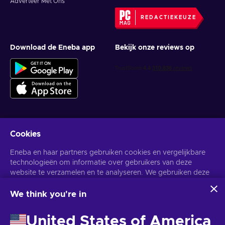
Adverteer Met Ons
REDACTIEKEUZE
Download de Eneba app
Bekijk onze reviews op
Cookies
Krijg gepersonaliseerde gameaanbiedingen
Eneba en haar partners gebruiken cookies en vergelijkbare
Abonneer
technologieën om informatie over gebruikers van deze
U kunt zich op elk gewenst moment afmelden. Bezoek de
website te verzamelen en te analyseren. We gebruiken deze
Privacy
Melding
voor meer informatie.
informatie om de inhoud, advertenties en andere diensten op
de site te verbeteren. Uw persoonlijke gegevens kunnen ook
We think you're in
worden gebruikt voor het personaliseren van advertenties.
Nederlands
USD
Door op 'Alles accepteren' te klikken, geef je toestemming
United States of America
voor het gebruik van deze technologieën door Eneba en haar