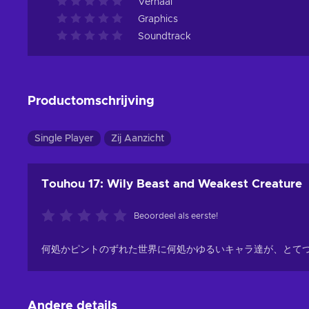
Verhaal
Graphics
Soundtrack
Productomschrijving
Single Player
Zij Aanzicht
Touhou 17: Wily Beast and Weakest Creature
Beoordeel als eerste!
何処かピントのずれた世界に何処かゆるいキャラ達が、とて
Andere details