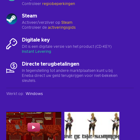
Controleer
regiobeperkingen
Steam
Activeer/verzilver op
Steam
Controleer de
activeringsgids
Digitale key
Dit is een digitale versie van het product (CD-KEY)
Instant Levering
Directe terugbetalingen
In tegenstelling tot andere marktplaatsen kunt u bij
Eneba direct uw geld terugkrijgen voor niet-bekeken
sleutels.
Werkt op
:
Windows