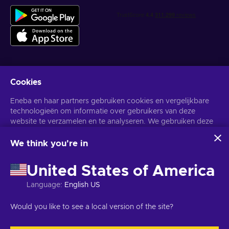
Cookies
Krijg gepersonaliseerde gameaanbiedingen
Eneba en haar partners gebruiken cookies en vergelijkbare
Abonneer
technologieën om informatie over gebruikers van deze
website te verzamelen en te analyseren. We gebruiken deze
U kunt zich op elk gewenst moment afmelden. Bezoek de
Privacy
Melding
voor meer informatie.
informatie om de inhoud, advertenties en andere diensten op
de site te verbeteren. Uw persoonlijke gegevens kunnen ook
We think you're in
worden gebruikt voor het personaliseren van advertenties.
Nederlands
USD
Door op 'Alles accepteren' te klikken, geef je toestemming
United States of America
voor het gebruik van deze technologieën door Eneba en haar
partners. U kunt uw toestemming aanpassen door op
Language
:
English US
'Aanpassen' te klikken.
Voor meer informatie over hoe Google uw gegevens
Copyright © 2026 Eneba. Alle rechten voorbehouden.
JSC "Helis
Would you like to see a local version of the site?
gebruikt, zie
Google Business Veiligheid & Privacy
.
play", Gyneju St. 4-333, Vilnius, Litouwen
Algemene voorwaarden
,
Privacy melding
,
Cookie voorkeuren
.