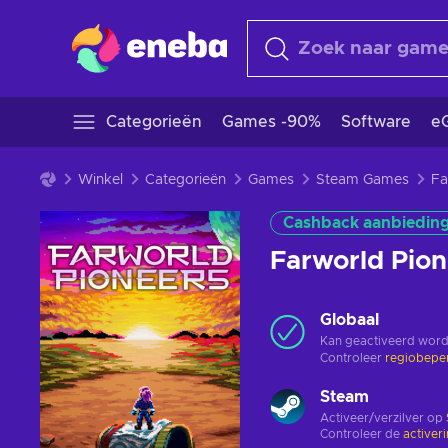
Categorieën
Games -90%
Software
eG
Winkel
Categorieën
Games
Steam Games
Cashback aanbiedin
Farworld Pio
Globaal
Kan geactiveerd word
Controleer
regiobepe
Steam
Activeer/verzilver op
Controleer de
activer