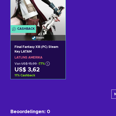
CASHBACK
Steam
Final Fantasy XIII (PC) Steam
Key LATAM
LATIJNS AMERIKA
Van
US$ 15,99
-77%
US$ 3,62
11
%
Cashback
Toevoegen aan
winkelmandje
Bekijk aanbiedingen
Beoordelingen
:
0