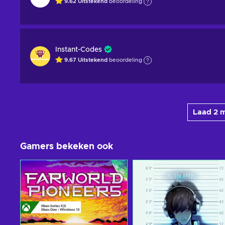
9.62
Uitstekend
beoordeling
Instant-Codes
9.67
Uitstekend
beoordeling
Laad 2 
Gamers bekeken ook