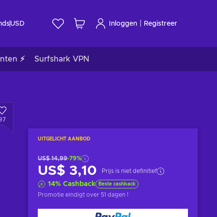
|
nds
USD
Inloggen
Registreer
nten ⚡
Surfshark VPN
97
UITGELICHT AANBOD
US$ 14,99
-79%
US$ 3,10
Prijs is niet definitief
14
%
Cashback
Beste cashback
Promotie eindigt
over 51 dagen
!