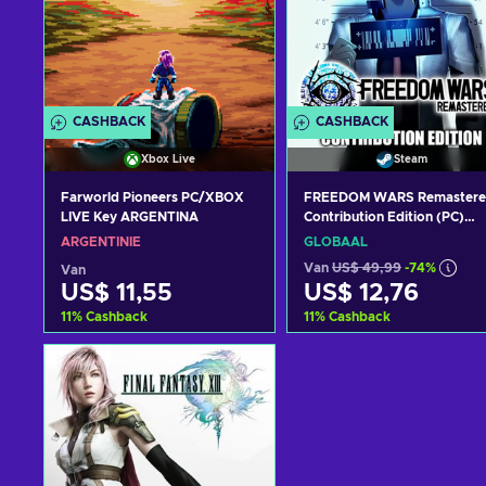
CASHBACK
CASHBACK
Xbox Live
Steam
Farworld Pioneers PC/XBOX
FREEDOM WARS Remastere
LIVE Key ARGENTINA
Contribution Edition (PC)
Steam Key GLOBAL
ARGENTINIË
GLOBAAL
Van
US$ 49,99
-74%
Van
US$ 11,55
US$ 12,76
11
%
Cashback
11
%
Cashback
Toevoegen aan
Toevoegen aan
winkelmandje
winkelmandje
Bekijk aanbiedingen
Bekijk aanbiedingen