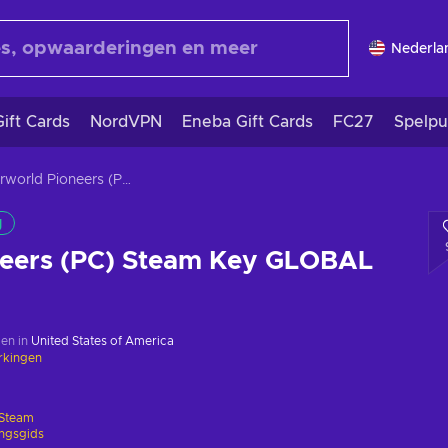
Nederla
ift Cards
NordVPN
Eneba Gift Cards
FC27
Spelpu
Farworld Pioneers (PC) Steam Key GLOBAL
g
neers (PC) Steam Key GLOBAL
en in
United States of America
rkingen
Steam
ingsgids