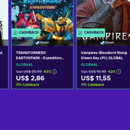
CASHBACK
CASHBACK
Steam
Steam
d
TRANSFORMERS:
Vampires: Bloodlord Rising
EARTHSPARK - Expedition
Steam Key (PC) GLOBAL
(PC) Steam Key GLOBAL
GLOBAAL
GLOBAAL
Van
US$ 39,99
-93%
Van
US$ 19,99
-42%
US$ 2,86
US$ 11,55
11
%
Cashback
11
%
Cashback
Toevoegen aan
Toevoegen aan
winkelmandje
winkelmandje
Bekijk aanbiedingen
Bekijk aanbiedingen